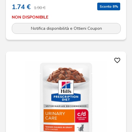
1.74 €
Sconto 8%
1.90 €
NON DISPONIBILE
Notifica disponibilità e Ottieni Coupon
favorite_border