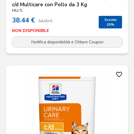
c/d Multicare con Pollo da 3 Kg
HILL'S
38.44 €
Sconto
54.00 €
29%
NON DISPONIBILE
Notifica disponibilità e Ottieni Coupon
favorite_border