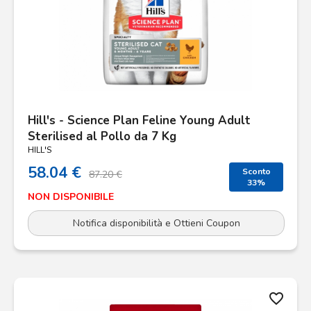
Hill's - Science Plan Feline Young Adult
Sterilised al Pollo da 7 Kg
HILL'S
58.04 €
Sconto
87.20 €
33%
NON DISPONIBILE
Notifica disponibilità e Ottieni Coupon
favorite_border