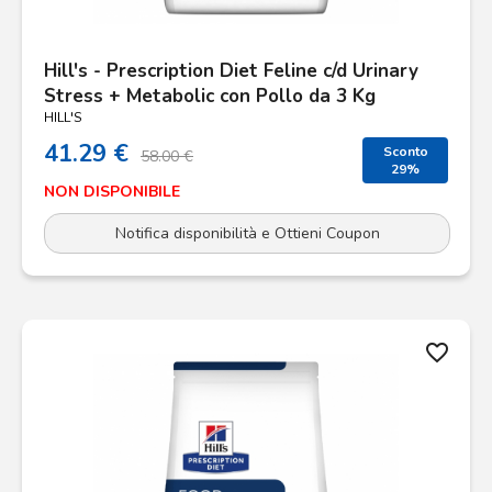
Hill's - Prescription Diet Feline c/d Urinary
Stress + Metabolic con Pollo da 3 Kg
HILL'S
41.29 €
Sconto
58.00 €
29%
NON DISPONIBILE
Notifica disponibilità e Ottieni Coupon
favorite_border