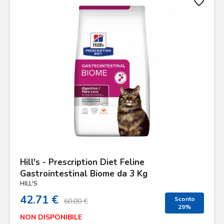
favorite_border
Hill's - Prescription Diet Feline
Gastrointestinal Biome da 3 Kg
HILL'S
42.71 €
Sconto
60.00 €
29%
NON DISPONIBILE