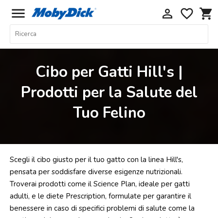
menu
perm_identity
favorite_border
shopping_cart
Home
Offerte
Cibo per Gatti Hill's |
Cani
Prodotti per la Salute del
Gatti
Tuo Felino
Piccoli
Mammiferi
Acquariologia
Rettili
Scegli il cibo giusto per il tuo gatto con la linea Hill's,
Uccelli
pensata per soddisfare diverse esigenze nutrizionali.
Troverai prodotti come il Science Plan, ideale per gatti
Chi
adulti, e le diete Prescription, formulate per garantire il
siamo
benessere in caso di specifici problemi di salute come la
Contatti