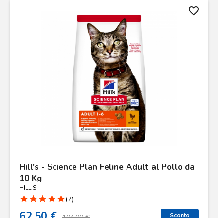
favorite_border
Hill's - Science Plan Feline Adult al Pollo da
10 Kg
HILL'S
star
star
star
star
star
(7)
62.50 €
Sconto
104.00 €