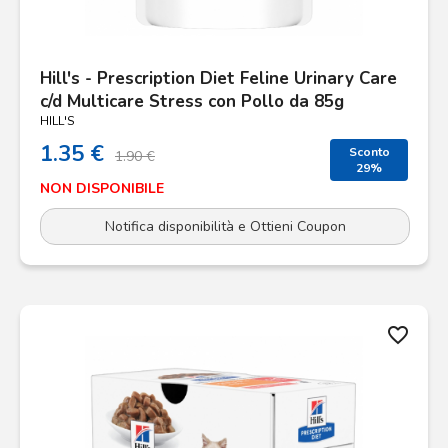
Hill's - Prescription Diet Feline Urinary Care
c/d Multicare Stress con Pollo da 85g
HILL'S
1.35 €
Sconto
1.90 €
29%
NON DISPONIBILE
Notifica disponibilità e Ottieni Coupon
favorite_border