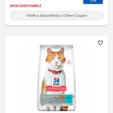
22%
NON DISPONIBILE
Notifica disponibilità e Ottieni Coupon
favorite_border