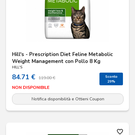
Hill's - Prescription Diet Feline Metabolic
Weight Management con Pollo 8 Kg
HILL'S
84.71 €
Sconto
119.00 €
29%
NON DISPONIBILE
Notifica disponibilità e Ottieni Coupon
favorite_border