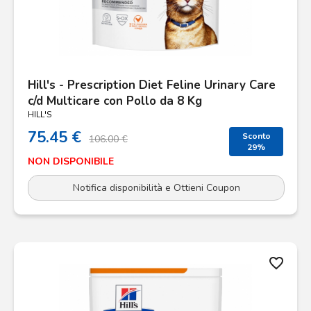
Hill's - Prescription Diet Feline Urinary Care
c/d Multicare con Pollo da 8 Kg
HILL'S
75.45 €
Sconto
106.00 €
29%
NON DISPONIBILE
Notifica disponibilità e Ottieni Coupon
favorite_border