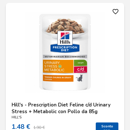
favorite_border
Hill's - Prescription Diet Feline c/d Urinary
Stress + Metabolic con Pollo da 85g
HILL'S
1.48 €
Sconto
1.90 €