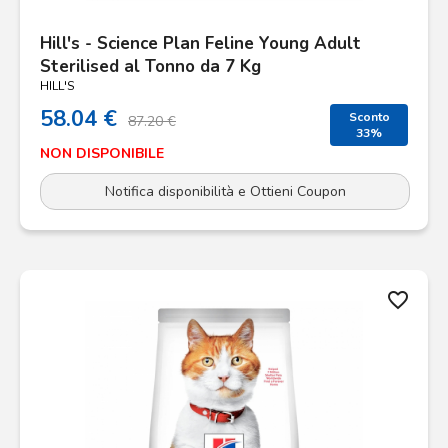
Hill's - Science Plan Feline Young Adult
Sterilised al Tonno da 7 Kg
HILL'S
58.04 €
Sconto
87.20 €
33%
NON DISPONIBILE
Notifica disponibilità e Ottieni Coupon
favorite_border