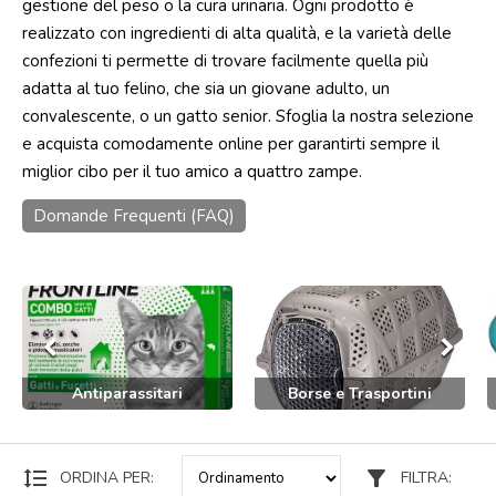
gestione del peso o la cura urinaria. Ogni prodotto è
realizzato con ingredienti di alta qualità, e la varietà delle
Punti
vendita
confezioni ti permette di trovare facilmente quella più
adatta al tuo felino, che sia un giovane adulto, un
Blog
convalescente, o un gatto senior. Sfoglia la nostra selezione
e
news
e acquista comodamente online per garantirti sempre il
miglior cibo per il tuo amico a quattro zampe.
Domande Frequenti (FAQ)
keyboard_arrow_left
keyboard_arrow_right
Antiparassitari
Borse e Trasportini
format_line_spacing
filter_alt
ORDINA PER:
FILTRA: