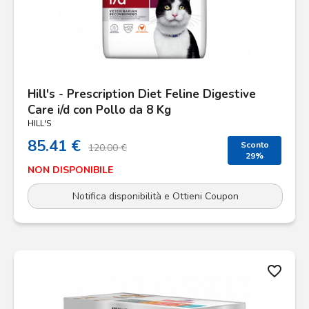
Hill's - Prescription Diet Feline Digestive
Care i/d con Pollo da 8 Kg
HILL'S
85.41 €
Sconto
120.00 €
29%
NON DISPONIBILE
Notifica disponibilità e Ottieni Coupon
favorite_border