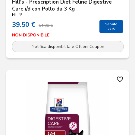
Hill's - Prescription Diet Feline Digestive
Care i/d con Pollo da 3 Kg
HILL'S
39.50 €
Sconto
54.00 €
27%
NON DISPONIBILE
Notifica disponibilità e Ottieni Coupon
favorite_border