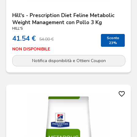
Hill's - Prescription Diet Feline Metabolic
Weight Management con Pollo 3 Kg
HILL'S
41.54 €
Sconto
54.00 €
23%
NON DISPONIBILE
Notifica disponibilità e Ottieni Coupon
favorite_border