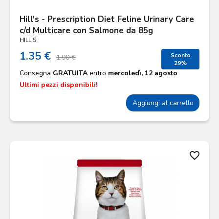
Hill's - Prescription Diet Feline Urinary Care
c/d Multicare con Salmone da 85g
HILL'S
1.35 €
Sconto
1.90 €
29%
Consegna
GRATUITA
entro
mercoledì, 12 agosto
Ultimi pezzi disponibili!
Aggiungi al carrello
favorite_border