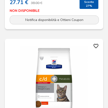
27.71 €
Sconto
38.00 €
27%
NON DISPONIBILE
Notifica disponibilità e Ottieni Coupon
favorite_border