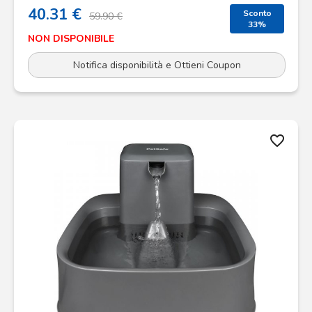
40.31 €
Sconto
59.90 €
33%
NON DISPONIBILE
Notifica disponibilità e Ottieni Coupon
favorite_border