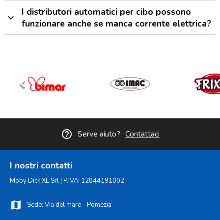
I distributori automatici per cibo possono
expand_more
funzionare anche se manca corrente elettrica?
keyboard_arrow_left
keyboard_arrow_right
help_outline
Serve aiuto?
Contattaci
I nostri contatti
Moby Dick XL Srl | P.IVA: 12844191002
map
Sede: Via del mare - Pomezia