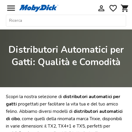
menu
perm_identity
favorite_border
shopping_cart
Home
Offerte
Cani
Distributori Automatici per
Gatti
Gatti: Qualità e Comodità
Piccoli
Mammiferi
Acquariologia
Rettili
Scopri la nostra selezione di
distributori automatici per
Uccelli
gatti
progettati per facilitare la vita tua e del tuo amico
felino. Abbiamo diversi modelli di
distributori automatici
Chi
di cibo
, come quelli della rinomata marca Trixie, disponibili
siamo
in varie dimensioni: il TX2, TX4+1 e TX5, perfetti per
Contatti