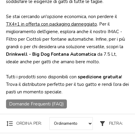
soddisfare le esigenze di gatti di tutte le taglie.
Punti
vendita
Se stai cercando un'opzione economica, non perdere il
TX4+1 in offerta con packaging danneggiato
. Per il
Blog
miglioramento dell'igiene, esplora anche il nostro IMAC -
e
news
Filtro per Ciottoli per fontane automatiche. Infine, per i più
grandi o per chi desidera una soluzione versatile, scopri la
Drinkwell - Big Dog Fontana Automatica
da 7.5 Lt,
ideale anche per gatti che amano bere molto.
Tutti i prodotti sono disponibili con
spedizione gratuita
!
Trova il distributore perfetto per il tuo gatto e rendi l’ora dei
pasti un momento speciale.
Domande Frequenti (FAQ)
format_line_spacing
filter_alt
ORDINA PER:
FILTRA: