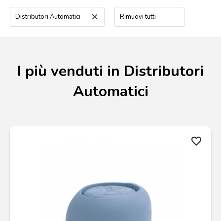
Distributori Automatici
clear
Rimuovi tutti
I più venduti in Distributori
Automatici
favorite_border