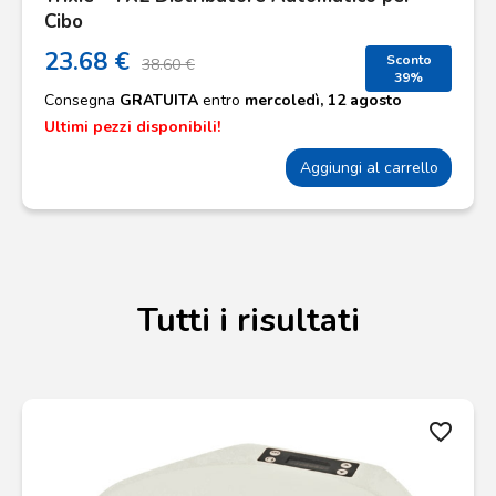
Cibo
23.68 €
Sconto
38.60 €
39%
Consegna
GRATUITA
entro
mercoledì, 12 agosto
Ultimi pezzi disponibili!
Aggiungi al carrello
Tutti i risultati
favorite_border