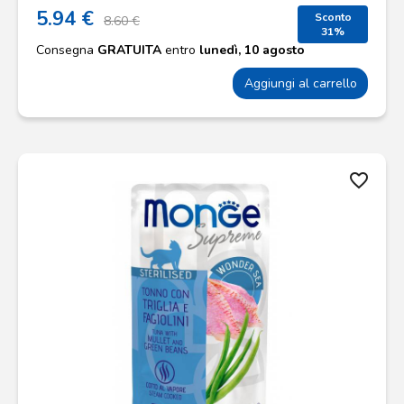
5.94 €
Sconto
8.60 €
31%
Consegna
GRATUITA
entro
lunedì, 10 agosto
Aggiungi al carrello
favorite_border