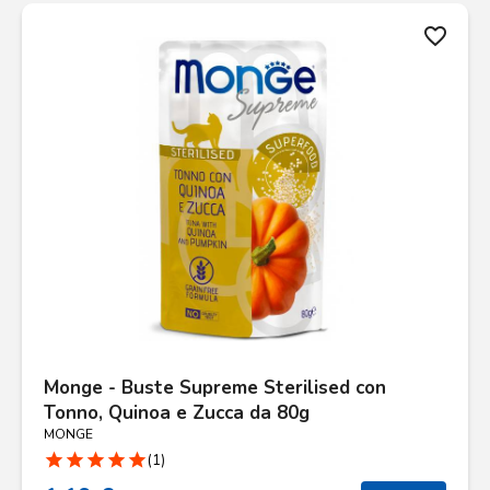
favorite_border
Monge - Buste Supreme Sterilised con
Tonno, Quinoa e Zucca da 80g
MONGE
star
star
star
star
star
(1)