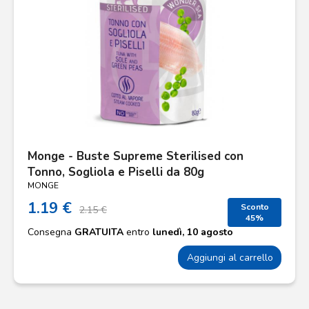
Monge - Buste Supreme Sterilised con
Tonno, Sogliola e Piselli da 80g
MONGE
1.19 €
Sconto
2.15 €
45%
Consegna
GRATUITA
entro
lunedì, 10 agosto
Aggiungi al carrello