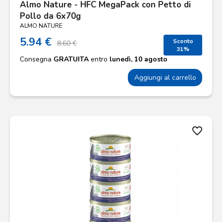
Almo Nature - HFC MegaPack con Petto di
Pollo da 6x70g
ALMO NATURE
5.94 €
Sconto
8.60 €
31%
Consegna
GRATUITA
entro
lunedì, 10 agosto
Aggiungi al carrello
favorite_border