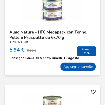
Almo Nature - HFC Megapack con Tonno,
Pollo e Prosciutto da 6x70 g
ALMO NATURE
5.94 €
Sconto
8.60 €
31%
Consegna
GRATUITA
entro
lunedì, 10 agosto
Aggiungi al carrello
favorite_border