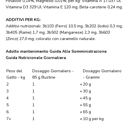
Potassio 0,14%, Magnesio 0,01%; per kg: Vitamina A 17.037 UI,
Vitamina D3 329 UI, Vitamina E 120 mg, Beta-carotene 0,24 mg.
ADDITIVI PER KG:
Additivi nutrizionali: 3b103 (Ferro) 10,5 mg, 3b202 (Iodio) 0,3 mg,
3b405 (Rame) 1,7 mg, 3b502 (Manganese) 2,3 mg, 3b603
(Zinco) 27,0 mg; colorato con caramello naturale.
Adulto mantenimento Guida Alla Somministrazione
Guida Nutrizionale Giornaliera
Peso del
Dosaggio Giornaliero -
Dosaggio Giornaliero
Gatto - kg
85 g Bustine
- Grammi
2
1
+
20 g
3
1
+
30 g
4
1
+
45 g
5
1
+
55 g
6
1
+
65 g
7+
1
+
10 g per kg