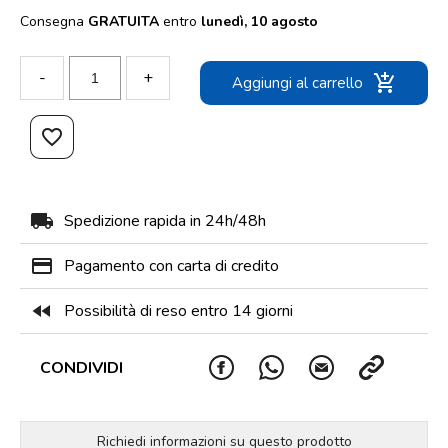
Consegna
GRATUITA
entro
lunedì, 10 agosto
-
+
add_shopping_cart
Aggiungi al carrello
favorite_border
local_shipping
Spedizione rapida in 24h/48h
payment
Pagamento con carta di credito
fast_rewind
Possibilità di reso entro 14 giorni
CONDIVIDI
Richiedi informazioni su questo prodotto