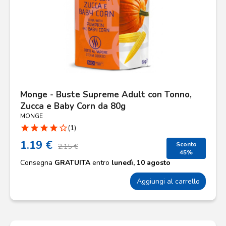
Monge - Buste Supreme Adult con Tonno,
Zucca e Baby Corn da 80g
MONGE
star
star
star
star
star_border
(1)
1.19 €
Sconto
2.15 €
45%
Consegna
GRATUITA
entro
lunedì, 10 agosto
Aggiungi al carrello