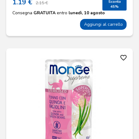
1.19 €
Sconto
2.15 €
45%
Consegna
GRATUITA
entro
lunedì, 10 agosto
Aggiungi al carrello
favorite_border