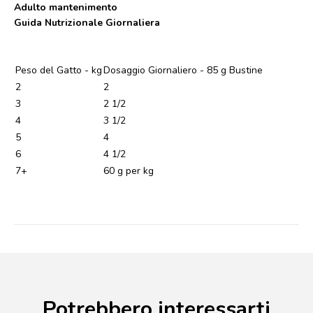
Adulto mantenimento
Guida Nutrizionale Giornaliera
Peso del Gatto - kg
Dosaggio Giornaliero - 85 g Bustine
2
2
3
2 1/2
4
3 1/2
5
4
6
4 1/2
7+
60 g per kg
Potrebbero interessarti