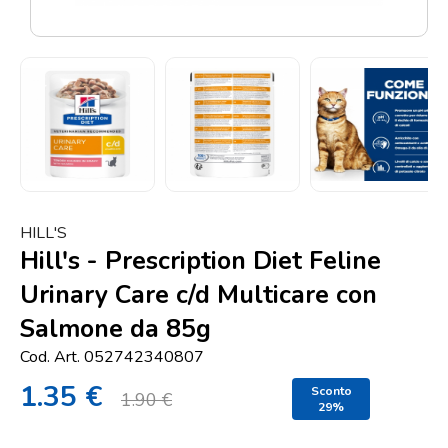
Punti
vendita
Blog
e
news
HILL'S
Hill's - Prescription Diet Feline
Urinary Care c/d Multicare con
Salmone da 85g
Cod. Art. 052742340807
1.35 €
Sconto
1.90 €
29%