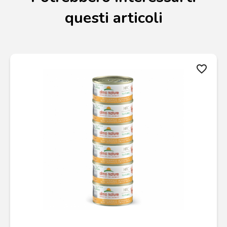
questi articoli
favorite_border