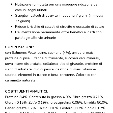
Nutrizione formulata per una maggiore riduzione dei
comuni segni urinari
Scioglie i calcoli di struvite in appena 7 giorni (in media
27 giorni)
Riduce il rischio di calcoli di struvite e ossalato di calcio
L'alimentazione permanente offre benefici ai gatti con
patologie alle vie urinarie
COMPOSIZIONE:
con Salmone: Pollo, suino, salmone (4%), amido di mais,
proteine di piselli, farina di frumento, zuccheri vari, minerali,
uova intere disidratate, cellulosa, olio di girasole, proteine di
suino disidratate, olio di pesce, destrine di mais, vitamine,
taurina, elementi in tracce e beta-carotene. Colorato con
caramello naturale.
COSTITUENTI ANALITICI:
Proteine 8,4%, Contenuto in grasso 4,0%, Fibra grezza 0,21%,
Cloruri 0,15%, Zolfo 0,19%, Idrossiprolina 0,05%, Umidità 80,0%,
Ceneri grezze 1,2%, Calcio 0,16%, Fosforo 0,13%, Sodio 0,07%,