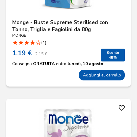
Monge - Buste Supreme Sterilised con
Tonno, Triglia e Fagiolini da 80g
MONGE
star
star
star
star
star_border
(1)
1.19 €
Sconto
2.15 €
45%
Consegna
GRATUITA
entro
lunedì, 10 agosto
Aggiungi al carrello
favorite_border