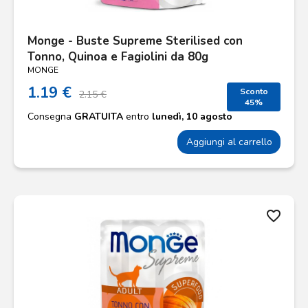
Monge - Buste Supreme Sterilised con
Tonno, Quinoa e Fagiolini da 80g
MONGE
1.19 €
Sconto
2.15 €
45%
Consegna
GRATUITA
entro
lunedì, 10 agosto
Aggiungi al carrello
favorite_border