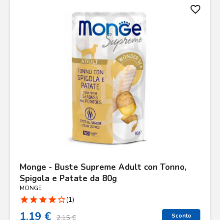
favorite_border
Monge - Buste Supreme Adult con Tonno,
Spigola e Patate da 80g
MONGE
star
star
star
star
star_border
(1)
1.19 €
Sconto
2.15 €