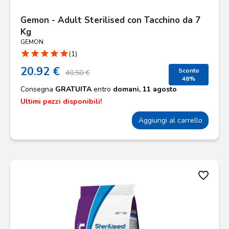
Gemon - Adult Sterilised con Tacchino da 7
Kg
GEMON
star
star
star
star
star
(1)
20.92 €
Sconto
40.50 €
48%
Consegna
GRATUITA
entro
domani, 11 agosto
Ultimi pezzi disponibili!
Aggiungi al carrello
favorite_border