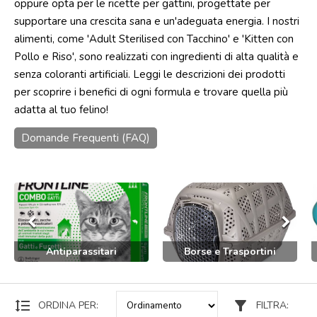
oppure opta per le ricette per gattini, progettate per
supportare una crescita sana e un'adeguata energia. I nostri
Punti
vendita
alimenti, come 'Adult Sterilised con Tacchino' e 'Kitten con
Pollo e Riso', sono realizzati con ingredienti di alta qualità e
Blog
senza coloranti artificiali. Leggi le descrizioni dei prodotti
e
news
per scoprire i benefici di ogni formula e trovare quella più
adatta al tuo felino!
Domande Frequenti (FAQ)
keyboard_arrow_left
keyboard_arrow_right
Antiparassitari
Borse e Trasportini
format_line_spacing
filter_alt
ORDINA PER:
FILTRA: