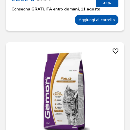
48%
Consegna
GRATUITA
entro
domani, 11 agosto
Aggiungi al carrello
favorite_border