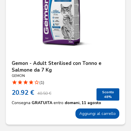
Gemon - Adult Sterilised con Tonno e
Salmone da 7 Kg
GEMON
star
star
star
star
star_border
(1)
20.92 €
Sconto
40.50 €
48%
Consegna
GRATUITA
entro
domani, 11 agosto
Aggiungi al carrello