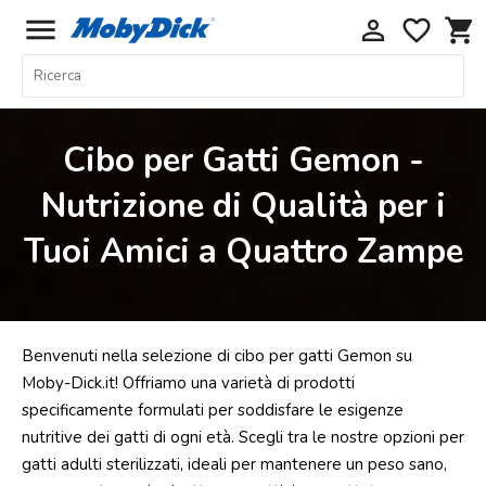
menu
perm_identity
favorite_border
shopping_cart
Home
Offerte
Cibo per Gatti Gemon -
Cani
Nutrizione di Qualità per i
Gatti
Tuoi Amici a Quattro Zampe
Piccoli
Mammiferi
Acquariologia
Rettili
Benvenuti nella selezione di cibo per gatti Gemon su
Uccelli
Moby-Dick.it! Offriamo una varietà di prodotti
specificamente formulati per soddisfare le esigenze
Chi
nutritive dei gatti di ogni età. Scegli tra le nostre opzioni per
siamo
gatti adulti sterilizzati, ideali per mantenere un peso sano,
Contatti