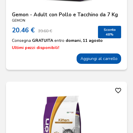
Gemon - Adult con Pollo e Tacchino da 7 Kg
GEMON
20.46 €
Sconto
39.60 €
48%
Consegna
GRATUITA
entro
domani, 11 agosto
Ultimi pezzi disponibili!
Aggiungi al carrello
favorite_border