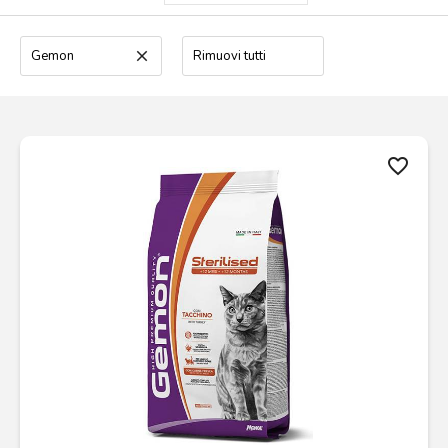
Gemon
clear
Rimuovi tutti
favorite_border