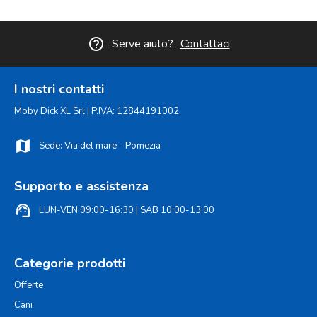
help_outline
Serve aiuto?
Contattaci
I nostri contatti
Moby Dick XL Srl | P.IVA: 12844191002
map
Sede: Via del mare - Pomezia
Supporto e assistenza
support_agent
LUN-VEN 09:00-16:30 | SAB 10:00-13:00
Categorie prodotti
Offerte
Cani