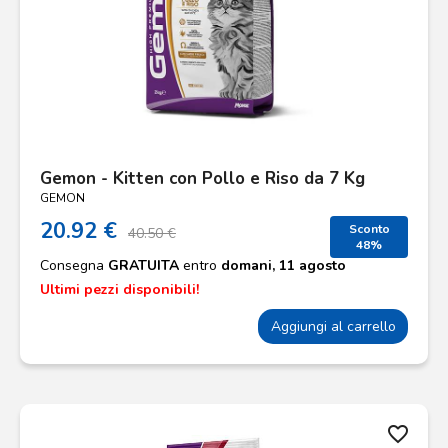
Gemon - Kitten con Pollo e Riso da 7 Kg
GEMON
20.92 €
Sconto
40.50 €
48%
Consegna
GRATUITA
entro
domani, 11 agosto
Ultimi pezzi disponibili!
Aggiungi al carrello
favorite_border