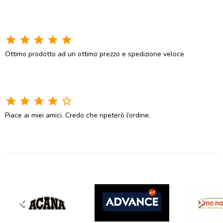
star
star
star
star
star
Ottimo prodotto ad un ottimo prezzo e spedizione veloce
star
star
star
star
star_border
Piace ai miei amici. Credo che ripeterò l’ordine.
keyboard_arrow_left
keyboard_arrow_right