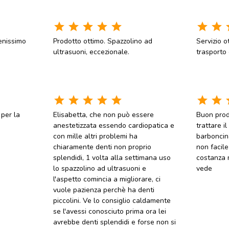
star
star
star
star
star
star
star
s
enissimo
Prodotto ottimo. Spazzolino ad
Servizio o
ultrasuoni, eccezionale.
trasporto 
star
star
star
star
star
star
star
s
 per la
Elisabetta, che non può essere
Buon prod
anestetizzata essendo cardiopatica e
trattare i
con mille altri problemi ha
barboncin
chiaramente denti non proprio
non facile
splendidi, 1 volta alla settimana uso
costanza m
lo spazzolino ad ultrasuoni e
vede
l'aspetto comincia a migliorare, ci
vuole pazienza perchè ha denti
piccolini. Ve lo consiglio caldamente
se l'avessi conosciuto prima ora lei
avrebbe denti splendidi e forse non si