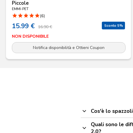
Piccole
EMMI-PET
star
star
star
star
star
(6)
15.99 €
Sconto 5%
16.90 €
NON DISPONIBILE
Notifica disponibilità e Ottieni Coupon
expand_more
Cos'è lo spazzol
Quali sono le di
expand_more
2.0?