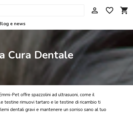
perm_identity
favorite_border
shopping_cart
Blog e news
la Cura Dentale
Emmi-Pet offre spazzolini ad ultrasuoni, come il
 testine rimuovi tartaro e le testine di ricambio ti
lemi dentali gravi e mantenere un sorriso sano al tuo