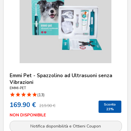
Emmi Pet - Spazzolino ad Ultrasuoni senza
Vibrazioni
EMMI-PET
star
star
star
star
star
(13)
169.90 €
Sconto
219.90 €
23%
NON DISPONIBILE
Notifica disponibilità e Ottieni Coupon