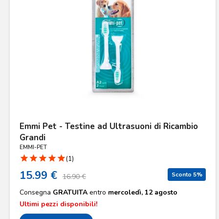
Emmi Pet - Testine ad Ultrasuoni di Ricambio
Grandi
EMMI-PET
star
star
star
star
star
(1)
15.99 €
Sconto 5%
16.90 €
Consegna
GRATUITA
entro
mercoledì, 12 agosto
Ultimi pezzi disponibili!