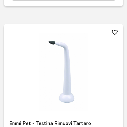
favorite_border
Emmi Pet - Testina Rimuovi Tartaro