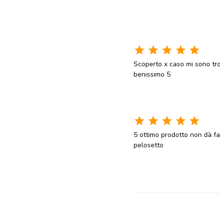
star
star
star
star
star
Scoperto x caso mi sono tr
benissimo 5
star
star
star
star
star
5 ottimo prodotto non dà fas
pelosetto