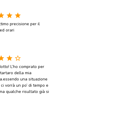
tar
star
star
ttimo precisione per il
ed orari
tar
star
star_border
otto! L’ho comprato per
l tartaro della mia
a.essendo una situazione
 ci vorrà un po’ di tempo e
a qualche risultato già si