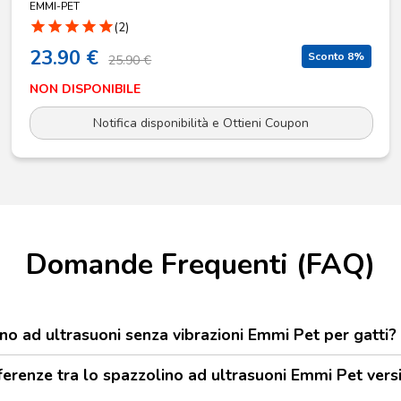
EMMI-PET
star
star
star
star
star
(2)
23.90 €
Sconto 8%
25.90 €
NON DISPONIBILE
Notifica disponibilità e Ottieni Coupon
Domande Frequenti (FAQ)
ino ad ultrasuoni senza vibrazioni Emmi Pet per gatti?
fferenze tra lo spazzolino ad ultrasuoni Emmi Pet vers