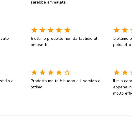
sarebbe ammalata...
star
star
star
star
star
star
star
s
ovato
5 ottimo prodotto non dà fastidio al
5 ottimo p
pelosetto
pelosetto
star
star
star
star
star_border
star
star
s
tidio al
Prodotto molto è buono e il servizio è
Il mio can
ottimo
appena in
molto effi