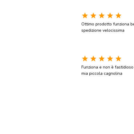
star
star
star
star
star
Ottimo prodotto funziona b
spedizione velocissima
star
star
star
star
star
Funziona e non è fastidioso
mia piccola cagnolina