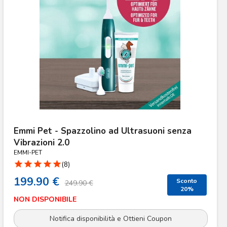
Emmi Pet - Spazzolino ad Ultrasuoni senza
Vibrazioni 2.0
EMMI-PET
star
star
star
star
star
(8)
199.90 €
Sconto
249.90 €
20%
NON DISPONIBILE
Notifica disponibilità e Ottieni Coupon