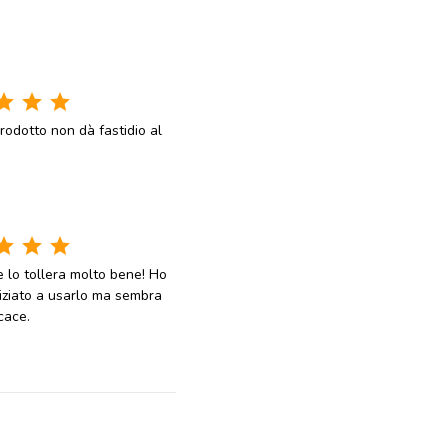
tar
star
star
rodotto non dà fastidio al
tar
star
star
e lo tollera molto bene! Ho
iziato a usarlo ma sembra
cace.