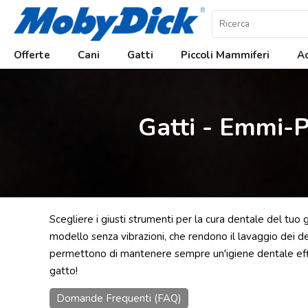
Home
Offerte
Cani
Gatti
Piccoli Mammiferi
Ac
Offerte
Cani
Gatti - Emmi-P
Gatti
Piccoli
Mammiferi
Acquariologia
Rettili
Scegliere i giusti strumenti per la cura dentale del tuo
modello senza vibrazioni, che rendono il lavaggio dei den
Uccelli
permettono di mantenere sempre un'igiene dentale effic
Chi
gatto!
siamo
Domande Frequenti (FAQ)
Contatti