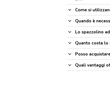
expand_more
Come si utilizzan
expand_more
Quando è necessar
expand_more
Lo spazzolino ad 
expand_more
Quanto costa lo 
expand_more
Posso acquistare
expand_more
Quali vantaggi of