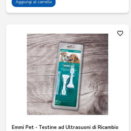
Aggiungi al carrello
favorite_border
Emmi Pet - Testine ad Ultrasuoni di Ricambio