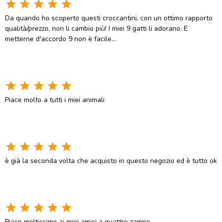
star
star
star
star
star
Da quando ho scoperto questi croccantini, con un ottimo rapporto
qualità/prezzo, non li cambio più! I miei 9 gatti li adorano. E
metterne d'accordo 9 non è facile...
star
star
star
star
star
Piace molto a tutti i miei animali
star
star
star
star
star
è già la seconda volta che acquisto in questo negozio ed è tutto ok
star
star
star
star
star
Piace moltissimo ai miei amici a quattro zampe