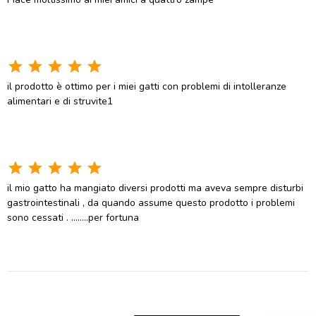
star
star
star
star
star
il prodotto è ottimo per i miei gatti con problemi di intolleranze
alimentari e di struvite1
star
star
star
star
star
il mio gatto ha mangiato diversi prodotti ma aveva sempre disturbi
gastrointestinali , da quando assume questo prodotto i problemi
sono cessati . ........per fortuna