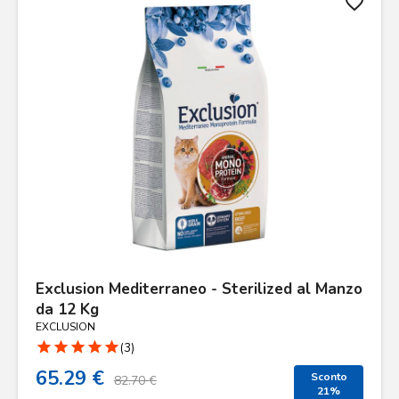
favorite_border
Exclusion Mediterraneo - Sterilized al Manzo
da 12 Kg
EXCLUSION
star
star
star
star
star
(3)
65.29 €
Sconto
82.70 €
21%