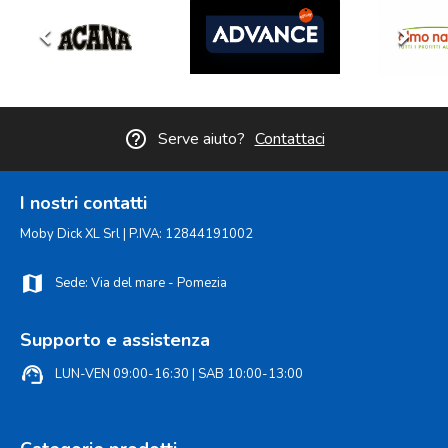
keyboard_arrow_left
keyboard_arrow_right
help_outline
Serve aiuto?
Contattaci
I nostri contatti
Moby Dick XL Srl | P.IVA: 12844191002
map
Sede: Via del mare - Pomezia
Supporto e assistenza
support_agent
LUN-VEN 09:00-16:30 | SAB 10:00-13:00