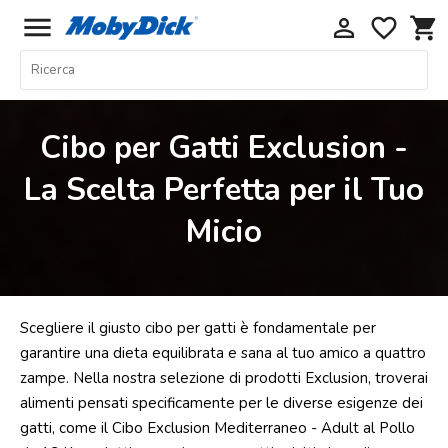
menu
perm_identity
favorite_border
shopping_cart
Home
Offerte
Cibo per Gatti Exclusion -
Cani
La Scelta Perfetta per il Tuo
Gatti
Micio
Piccoli
Mammiferi
Acquariologia
Rettili
Scegliere il giusto cibo per gatti è fondamentale per
Uccelli
garantire una dieta equilibrata e sana al tuo amico a quattro
zampe. Nella nostra selezione di prodotti Exclusion, troverai
Chi
alimenti pensati specificamente per le diverse esigenze dei
siamo
gatti, come il Cibo Exclusion Mediterraneo - Adult al Pollo
Contatti