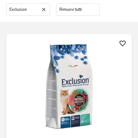
Exclusion
clear
Rimuovi tutti
favorite_border