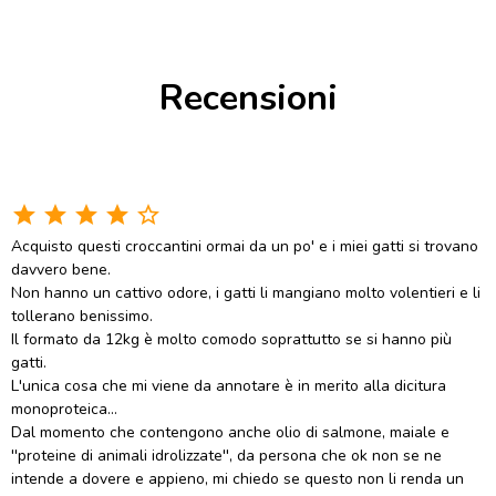
Recensioni
star
star
star
star
star_border
Acquisto questi croccantini ormai da un po' e i miei gatti si trovano
davvero bene.
Non hanno un cattivo odore, i gatti li mangiano molto volentieri e li
tollerano benissimo.
Il formato da 12kg è molto comodo soprattutto se si hanno più
gatti.
L'unica cosa che mi viene da annotare è in merito alla dicitura
monoproteica...
Dal momento che contengono anche olio di salmone, maiale e
''proteine di animali idrolizzate'', da persona che ok non se ne
intende a dovere e appieno, mi chiedo se questo non li renda un