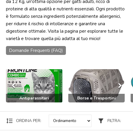
da 12 Kg, un'ottima opzione per gatti adulti, ricco di
proteine di alta qualità e nutrienti essenziali. Ogni prodotto
Punti
vendita
è formulato senza ingredienti potenzialmente allergenici,
per ridurre il rischio di intolleranze e garantire una
Blog
digestione ottimale. Visita la pagina per esplorare tutte le
e
news
varietà e trovare quella più adatta al tuo micio!
Domande Frequenti (FAQ)
keyboard_arrow_left
keyboard_arrow_right
Antiparassitari
Borse e Trasportini
format_line_spacing
filter_alt
ORDINA PER:
FILTRA: