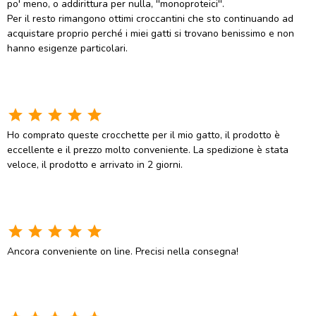
po' meno, o addirittura per nulla, ''monoproteici''.
Per il resto rimangono ottimi croccantini che sto continuando ad
acquistare proprio perché i miei gatti si trovano benissimo e non
hanno esigenze particolari.
star
star
star
star
star
Ho comprato queste crocchette per il mio gatto, il prodotto è
eccellente e il prezzo molto conveniente. La spedizione è stata
veloce, il prodotto e arrivato in 2 giorni.
star
star
star
star
star
Ancora conveniente on line. Precisi nella consegna!