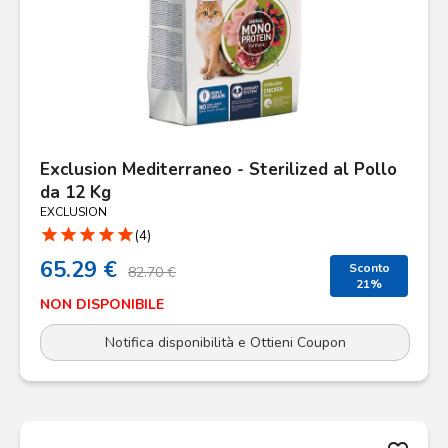
Exclusion Mediterraneo - Sterilized al Pollo
da 12 Kg
EXCLUSION
star
star
star
star
star
(4)
65.29 €
Sconto
82.70 €
21%
NON DISPONIBILE
Notifica disponibilità e Ottieni Coupon