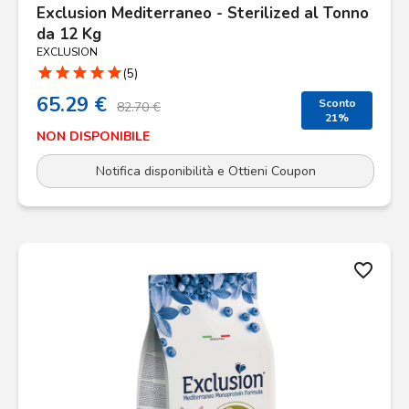
Exclusion Mediterraneo - Sterilized al Tonno
da 12 Kg
EXCLUSION
star
star
star
star
star
(5)
65.29 €
Sconto
82.70 €
21%
NON DISPONIBILE
Notifica disponibilità e Ottieni Coupon
favorite_border