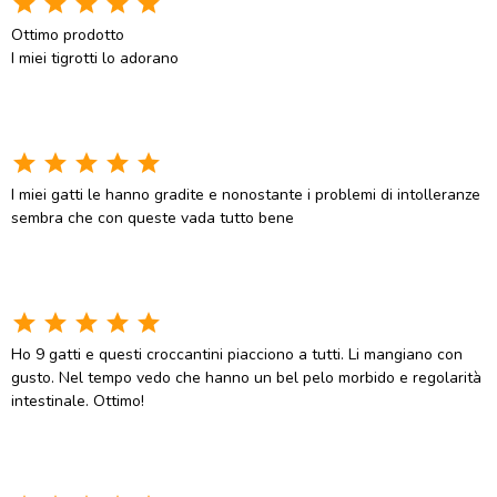
star
star
star
star
star
Ottimo prodotto
I miei tigrotti lo adorano
star
star
star
star
star
I miei gatti le hanno gradite e nonostante i problemi di intolleranze
sembra che con queste vada tutto bene
star
star
star
star
star
Ho 9 gatti e questi croccantini piacciono a tutti. Li mangiano con
gusto. Nel tempo vedo che hanno un bel pelo morbido e regolarità
intestinale. Ottimo!