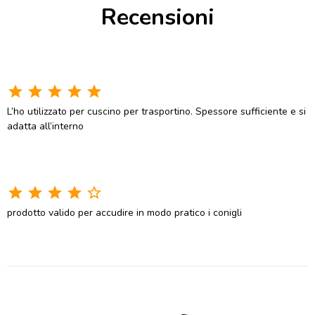
Recensioni
star
star
star
star
star
L’ho utilizzato per cuscino per trasportino. Spessore sufficiente e si
adatta all’interno
star
star
star
star
star_border
prodotto valido per accudire in modo pratico i conigli