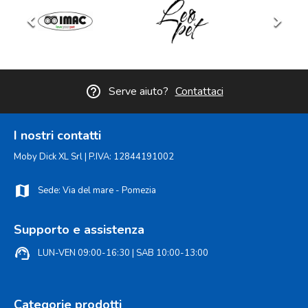
keyboard_arrow_left
keyboard_arrow_right
help_outline
Serve aiuto?
Contattaci
I nostri contatti
Moby Dick XL Srl | P.IVA: 12844191002
map
Sede: Via del mare - Pomezia
Supporto e assistenza
support_agent
LUN-VEN 09:00-16:30 | SAB 10:00-13:00
Categorie prodotti