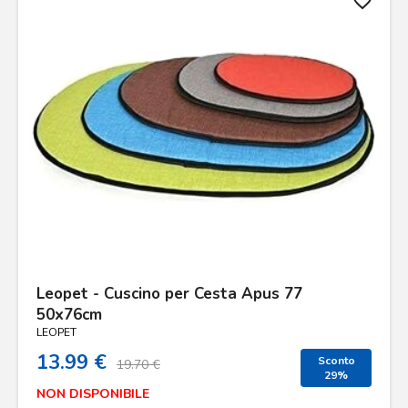
favorite_border
Leopet - Cuscino per Cesta Apus 77
50x76cm
LEOPET
13.99 €
Sconto
19.70 €
29%
NON DISPONIBILE