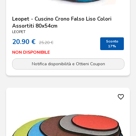
Leopet - Cuscino Crono Falso Liso Colori
Assortiti 80x54cm
LEOPET
20.90 €
Sconto
25.20 €
17%
NON DISPONIBILE
Notifica disponibilità e Ottieni Coupon
favorite_border