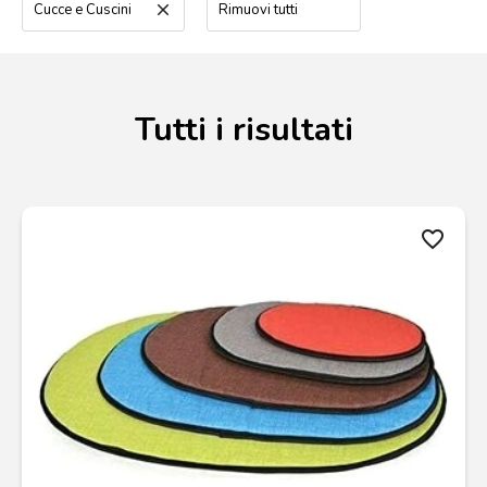
Cucce e Cuscini
clear
Rimuovi tutti
Tutti i risultati
favorite_border