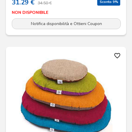
31.29 €
Sconto 9%
34.50 €
NON DISPONIBILE
Notifica disponibilità e Ottieni Coupon
favorite_border