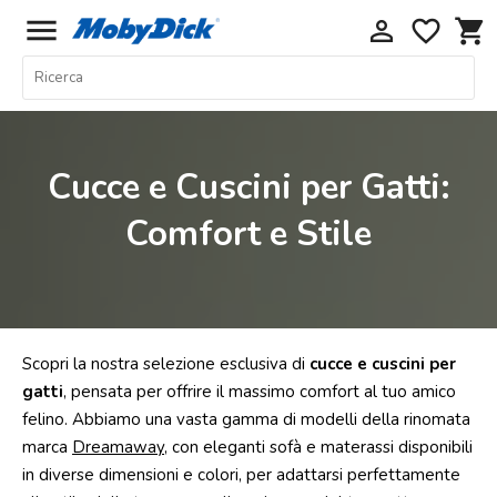
menu
perm_identity
favorite_border
shopping_cart
Home
Offerte
Cani
Cucce e Cuscini per Gatti:
Gatti
Comfort e Stile
Piccoli
Mammiferi
Acquariologia
Rettili
Scopri la nostra selezione esclusiva di
cucce e cuscini per
Uccelli
gatti
, pensata per offrire il massimo comfort al tuo amico
felino. Abbiamo una vasta gamma di modelli della rinomata
Chi
marca
Dreamaway
, con eleganti sofà e materassi disponibili
siamo
in diverse dimensioni e colori, per adattarsi perfettamente
Contatti