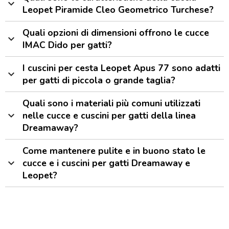
expand_more
Leopet Piramide Cleo Geometrico Turchese?
Quali opzioni di dimensioni offrono le cucce
expand_more
IMAC Dido per gatti?
I cuscini per cesta Leopet Apus 77 sono adatti
expand_more
per gatti di piccola o grande taglia?
Quali sono i materiali più comuni utilizzati
expand_more
nelle cucce e cuscini per gatti della linea
Dreamaway?
Come mantenere pulite e in buono stato le
expand_more
cucce e i cuscini per gatti Dreamaway e
Leopet?