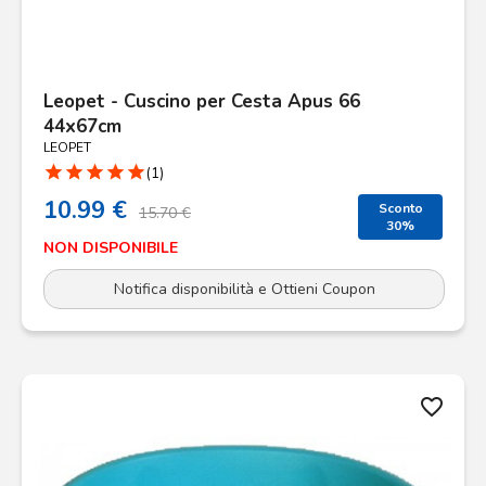
Leopet - Cuscino per Cesta Apus 66
44x67cm
LEOPET
star
star
star
star
star
(1)
10.99 €
Sconto
15.70 €
30%
NON DISPONIBILE
Notifica disponibilità e Ottieni Coupon
favorite_border