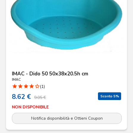
IMAC - Dido 50 50x38x20.5h cm
IMAC
star
star
star
star
star_border
(1)
8.62 €
Sconto 5%
9.05 €
NON DISPONIBILE
Notifica disponibilità e Ottieni Coupon