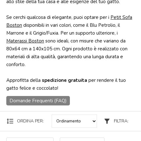
allo stile della tua casa e alle esigenze del tuo gatto.
Punti
vendita
Se cerchi qualcosa di elegante, puoi optare per i
Petit Sofa
Boston
disponibili in vari colori, come il Blu Petrolio, il
Blog
Marrone e il Grigio/Fuxia. Per un supporto ulteriore, i
e
news
Materassi Boston
sono ideali, con misure che variano da
80x64 cm a 140x105 cm. Ogni prodotto è realizzato con
materiali di alta qualità, garantendo una lunga durata e
conforto.
Approfitta della
spedizione gratuita
per rendere il tuo
gatto felice e coccolato!
Domande Frequenti (FAQ)
format_line_spacing
filter_alt
ORDINA PER:
FILTRA: