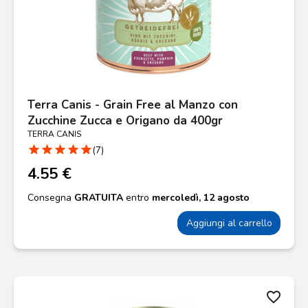
Terra Canis - Grain Free al Manzo con
Zucchine Zucca e Origano da 400gr
TERRA CANIS
star
star
star
star
star
(7)
4.55 €
Consegna
GRATUITA
entro
mercoledì, 12 agosto
Aggiungi al carrello
favorite_border