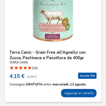
Terra Canis - Grain Free all'Agnello con
Zucca, Pastinaca e Passiflora da 400gr
TERRA CANIS
star
star
star
star
star
(10)
4.15 €
Sconto 5%
4.38 €
Consegna
GRATUITA
entro
mercoledì, 12 agosto
Aggiungi al carrello