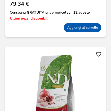
79.34 €
Consegna
GRATUITA
entro
mercoledì, 12 agosto
Ultimi pezzi disponibili!
Aggiungi al carrello
favorite_border