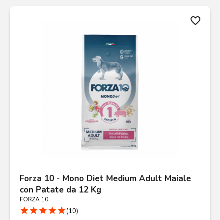
favorite_border
Forza 10 - Mono Diet Medium Adult Maiale
con Patate da 12 Kg
FORZA 10
star
star
star
star
star
(10)