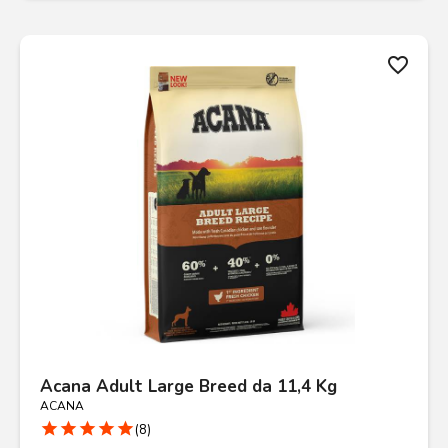
favorite_border
Acana Adult Large Breed da 11,4 Kg
ACANA
star
star
star
star
star
(8)