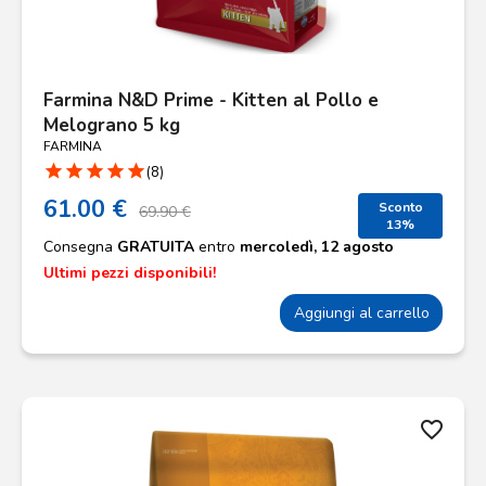
Farmina N&D Prime - Kitten al Pollo e
Melograno 5 kg
FARMINA
star
star
star
star
star
(8)
61.00 €
Sconto
69.90 €
13%
Consegna
GRATUITA
entro
mercoledì, 12 agosto
Ultimi pezzi disponibili!
Aggiungi al carrello
favorite_border