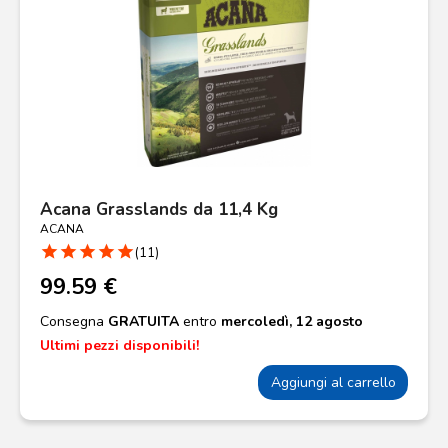
Acana Grasslands da 11,4 Kg
ACANA
star
star
star
star
star
(11)
99.59 €
Consegna
GRATUITA
entro
mercoledì, 12 agosto
Ultimi pezzi disponibili!
Aggiungi al carrello