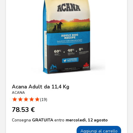
Acana Adult da 11,4 Kg
ACANA
star
star
star
star
star
(19)
78.53 €
Consegna
GRATUITA
entro
mercoledì, 12 agosto
Aggiungi al carrello