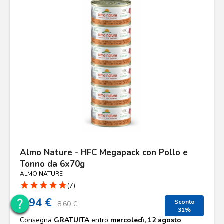
Almo Nature - HFC Megapack con Pollo e
Tonno da 6x70g
ALMO NATURE
star
star
star
star
star
(7)
5.94 €
Sconto
8.60 €
31%
Consegna
GRATUITA
entro
mercoledì, 12 agosto