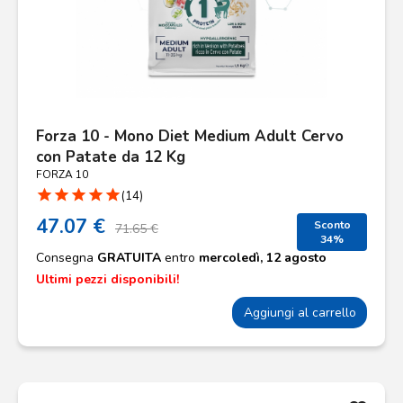
Forza 10 - Mono Diet Medium Adult Cervo
con Patate da 12 Kg
FORZA 10
star
star
star
star
star
(14)
47.07 €
Sconto
71.65 €
34%
Consegna
GRATUITA
entro
mercoledì, 12 agosto
Ultimi pezzi disponibili!
Aggiungi al carrello