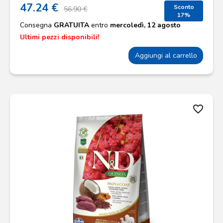
47.24 €
Sconto
56.90 €
17%
Consegna
GRATUITA
entro
mercoledì, 12 agosto
Ultimi pezzi disponibili!
Aggiungi al carrello
favorite_border