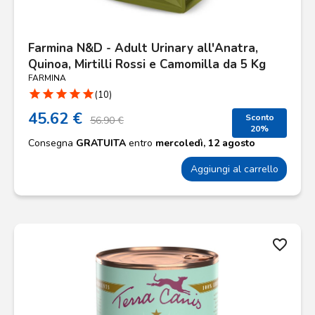
Farmina N&D - Adult Urinary all'Anatra,
Quinoa, Mirtilli Rossi e Camomilla da 5 Kg
FARMINA
star
star
star
star
star
(10)
45.62 €
Sconto
56.90 €
20%
Consegna
GRATUITA
entro
mercoledì, 12 agosto
Aggiungi al carrello
favorite_border