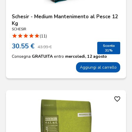
Schesir - Medium Mantenimento al Pesce 12
Kg
SCHESIR
star
star
star
star
star
(11)
30.55 €
Sconto
43.99 €
31%
Consegna
GRATUITA
entro
mercoledì, 12 agosto
Aggiungi al carrello
favorite_border