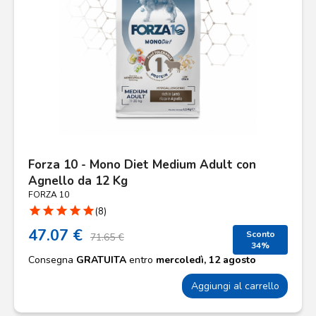
Forza 10 - Mono Diet Medium Adult con
Agnello da 12 Kg
FORZA 10
star
star
star
star
star
(8)
47.07 €
Sconto
71.65 €
34%
Consegna
GRATUITA
entro
mercoledì, 12 agosto
Aggiungi al carrello