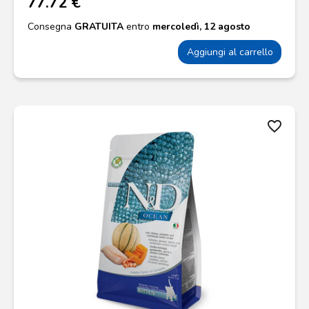
77.72 €
Consegna
GRATUITA
entro
mercoledì, 12 agosto
Aggiungi al carrello
favorite_border