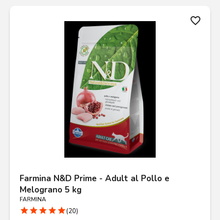
favorite_border
Farmina N&D Prime - Adult al Pollo e
Melograno 5 kg
FARMINA
star
star
star
star
star
(20)