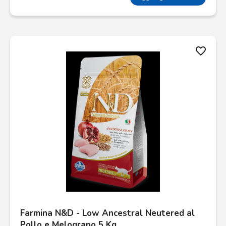
favorite_border
Farmina N&D - Low Ancestral Neutered al
Pollo e Melograno 5 Kg