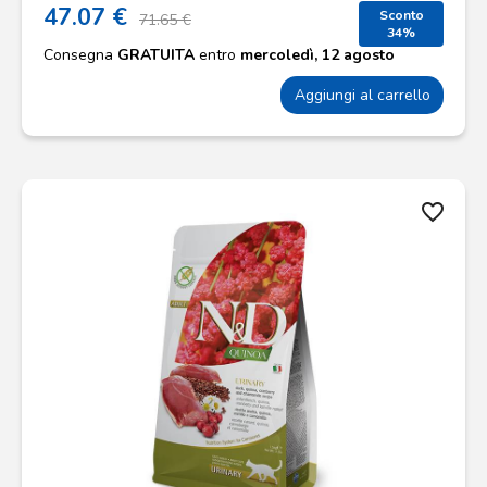
47.07 €
Sconto
71.65 €
34%
Consegna
GRATUITA
entro
mercoledì, 12 agosto
Aggiungi al carrello
favorite_border