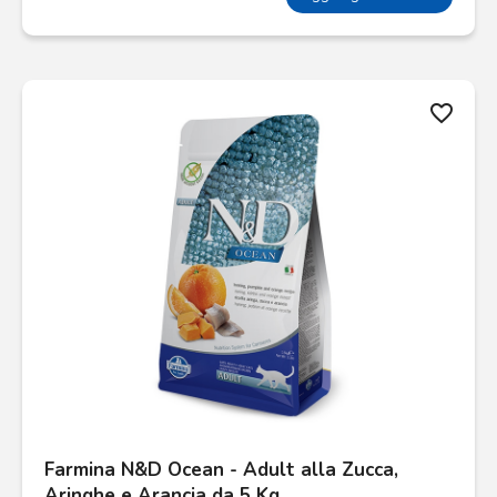
favorite_border
Farmina N&D Ocean - Adult alla Zucca,
Aringhe e Arancia da 5 Kg