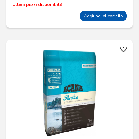
Ultimi pezzi disponibili!
Aggiungi al carrello
favorite_border