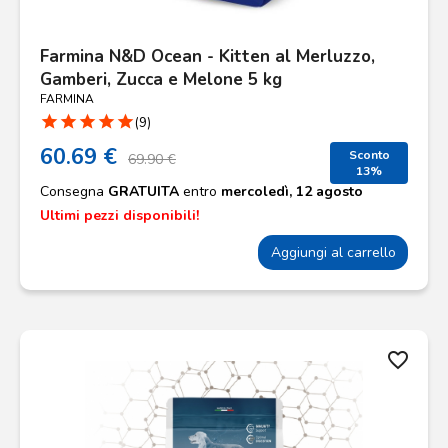
Farmina N&D Ocean - Kitten al Merluzzo,
Gamberi, Zucca e Melone 5 kg
FARMINA
star
star
star
star
star
(9)
60.69 €
Sconto
69.90 €
13%
Consegna
GRATUITA
entro
mercoledì, 12 agosto
Ultimi pezzi disponibili!
Aggiungi al carrello
favorite_border