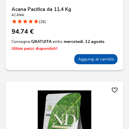
Acana Pacifica da 11,4 Kg
ACANA
star
star
star
star
star
(26)
94.74 €
Consegna
GRATUITA
entro
mercoledì, 12 agosto
Ultimi pezzi disponibili!
Aggiungi al carrello
favorite_border