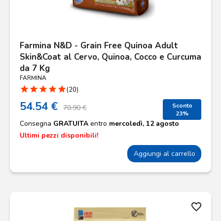
Farmina N&D - Grain Free Quinoa Adult
Skin&Coat al Cervo, Quinoa, Cocco e Curcuma
da 7 Kg
FARMINA
star
star
star
star
star
(20)
54.54 €
Sconto
70.90 €
23%
Consegna
GRATUITA
entro
mercoledì, 12 agosto
Ultimi pezzi disponibili!
Aggiungi al carrello
favorite_border