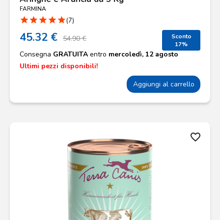
FARMINA
star
star
star
star
star
(7)
45.32 €
Sconto
54.90 €
17%
Consegna
GRATUITA
entro
mercoledì, 12 agosto
Ultimi pezzi disponibili!
Aggiungi al carrello
favorite_border