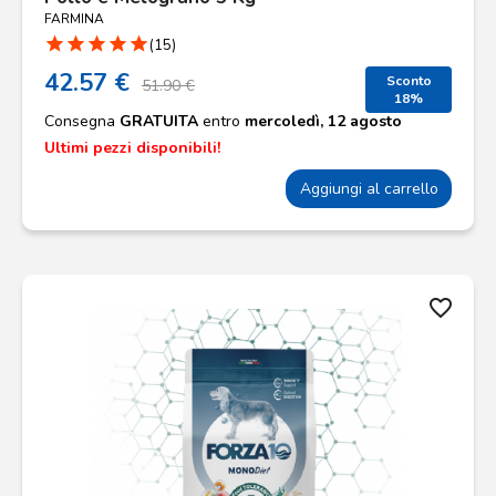
FARMINA
star
star
star
star
star
(15)
42.57 €
Sconto
51.90 €
18%
Consegna
GRATUITA
entro
mercoledì, 12 agosto
Ultimi pezzi disponibili!
Aggiungi al carrello
favorite_border