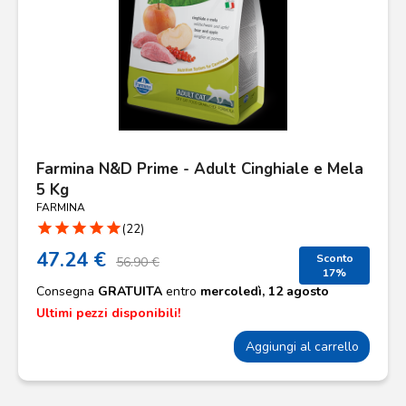
Farmina N&D Prime - Adult Cinghiale e Mela
5 Kg
FARMINA
star
star
star
star
star
(22)
47.24 €
Sconto
56.90 €
17%
Consegna
GRATUITA
entro
mercoledì, 12 agosto
Ultimi pezzi disponibili!
Aggiungi al carrello