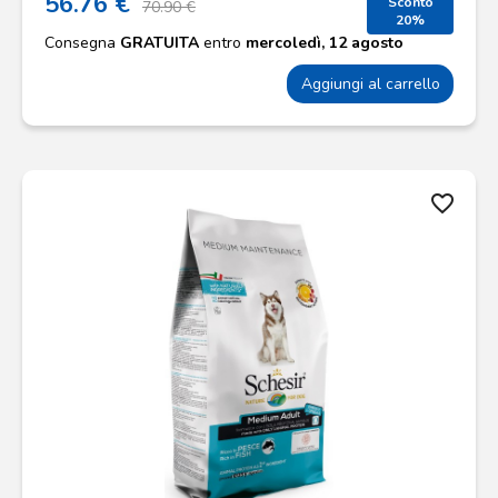
56.76 €
Sconto
70.90 €
20%
Consegna
GRATUITA
entro
mercoledì, 12 agosto
Aggiungi al carrello
favorite_border