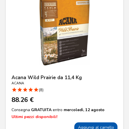
Acana Wild Prairie da 11,4 Kg
ACANA
star
star
star
star
star
(8)
88.26 €
Consegna
GRATUITA
entro
mercoledì, 12 agosto
Ultimi pezzi disponibili!
Aggiungi al carrello