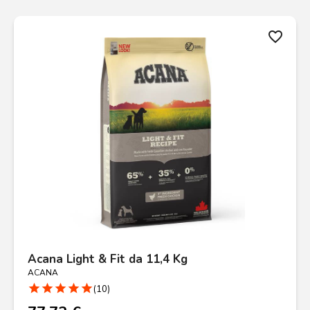
favorite_border
Acana Light & Fit da 11,4 Kg
ACANA
star
star
star
star
star
(10)