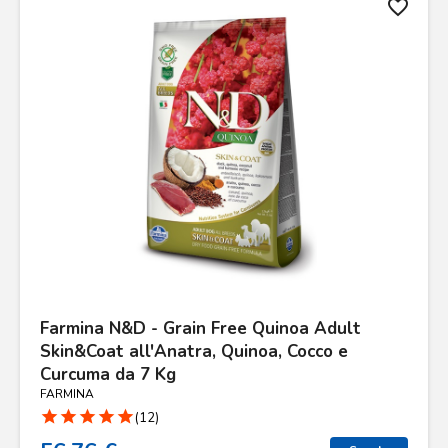
favorite_border
Farmina N&D - Grain Free Quinoa Adult
Skin&Coat all'Anatra, Quinoa, Cocco e
Curcuma da 7 Kg
FARMINA
star
star
star
star
star
(12)