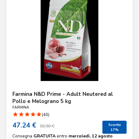
Punti
vendita
Blog
e
news
Farmina N&D Prime - Adult Neutered al
Pollo e Melograno 5 kg
FARMINA
star
star
star
star
star
(40)
47.24 €
Sconto
56.90 €
17%
Consegna
GRATUITA
entro
mercoledì, 12 agosto