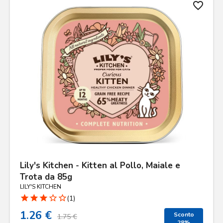
favorite_border
Lily's Kitchen - Kitten al Pollo, Maiale e
Trota da 85g
LILY'S KITCHEN
star
star
star
star_border
star_border
(1)
1.26 €
Sconto
1.75 €
28%