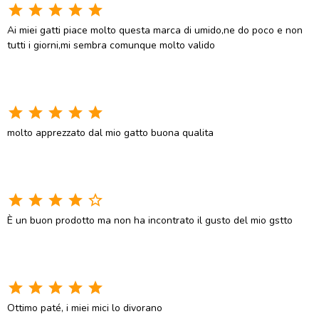
star
star
star
star
star
Ai miei gatti piace molto questa marca di umido,ne do poco e non
tutti i giorni,mi sembra comunque molto valido
star
star
star
star
star
molto apprezzato dal mio gatto buona qualita
star
star
star
star
star_border
È un buon prodotto ma non ha incontrato il gusto del mio gstto
star
star
star
star
star
Ottimo paté, i miei mici lo divorano