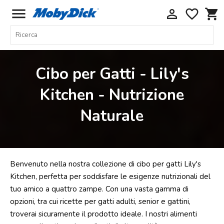
menu
perm_identity
favorite_border
shopping_cart
Home
Offerte
Cibo per Gatti - Lily's
Cani
Kitchen - Nutrizione
Gatti
Naturale
Piccoli
Mammiferi
Acquariologia
Rettili
Benvenuto nella nostra collezione di cibo per gatti Lily's
Uccelli
Kitchen, perfetta per soddisfare le esigenze nutrizionali del
tuo amico a quattro zampe. Con una vasta gamma di
Chi
opzioni, tra cui ricette per gatti adulti, senior e gattini,
siamo
troverai sicuramente il prodotto ideale. I nostri alimenti
Contatti