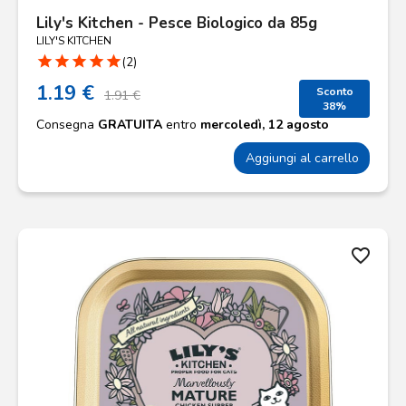
Lily's Kitchen - Pesce Biologico da 85g
LILY'S KITCHEN
star
star
star
star
star
(2)
1.19 €
Sconto
1.91 €
38%
Consegna
GRATUITA
entro
mercoledì, 12 agosto
Aggiungi al carrello
favorite_border