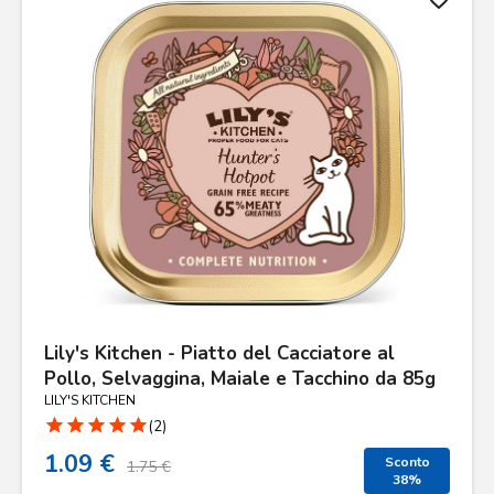
Lily's Kitchen - Piatto del Cacciatore al
Pollo, Selvaggina, Maiale e Tacchino da 85g
LILY'S KITCHEN
star
star
star
star
star
(2)
1.09 €
Sconto
1.75 €
38%