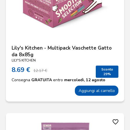
Lily's Kitchen - Multipack Vaschette Gatto
da 8x85g
LILY'S KITCHEN
8.69 €
Sconto
12.17 €
29%
Consegna
GRATUITA
entro
mercoledì, 12 agosto
Aggiungi al carrello
favorite_border