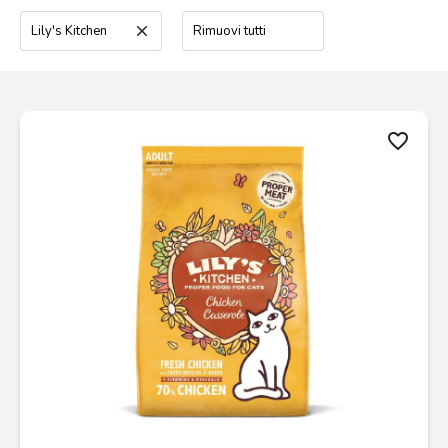
Lily's Kitchen
clear
Rimuovi tutti
favorite_border