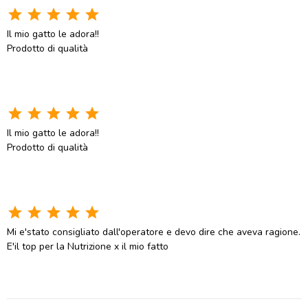
star
star
star
star
star
Il mio gatto le adora!!
Prodotto di qualità
star
star
star
star
star
Il mio gatto le adora!!
Prodotto di qualità
star
star
star
star
star
Mi e'stato consigliato dall'operatore e devo dire che aveva ragione.
E'il top per la Nutrizione x il mio fatto