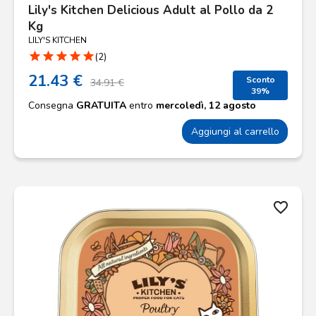
Lily's Kitchen Delicious Adult al Pollo da 2
Kg
LILY'S KITCHEN
star
star
star
star
star
(2)
21.43 €
Sconto
34.91 €
39%
Consegna
GRATUITA
entro
mercoledì, 12 agosto
Aggiungi al carrello
favorite_border