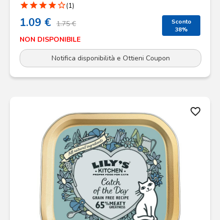
star
star
star
star
star_border
(1)
1.09 €
Sconto
1.75 €
38%
NON DISPONIBILE
Notifica disponibilità e Ottieni Coupon
favorite_border