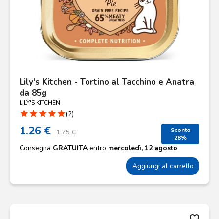
Lily's Kitchen - Tortino al Tacchino e Anatra
da 85g
LILY'S KITCHEN
star
star
star
star
star
(2)
1.26 €
Sconto
1.75 €
28%
Consegna
GRATUITA
entro
mercoledì, 12 agosto
Aggiungi al carrello
favorite_border