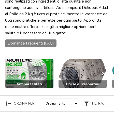
sono realizzati con ingredienti di alta qualità e non
contengono additivi artificiali. Ad esempio, il Delicious Adult
Punti
vendita
al Pollo da 2 Kg è ricco di proteine, mentre le vaschette da
85g sono pratiche e perfette per ogni pasto. Approfitta
Blog
delle nostre offerte e scegli la migliore opzione per la
e
news
salute e il benessere del tuo gatto!
Domande Frequenti (FAQ)
keyboard_arrow_left
keyboard_arrow_right
Antiparassitari
Borse e Trasportini
format_line_spacing
filter_alt
ORDINA PER:
FILTRA: