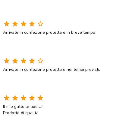
star
star
star
star
star_border
Arrivate in confezione protetta e in breve tempo
star
star
star
star
star_border
Arrivate in confezione protetta e nei tempi previsti.
star
star
star
star
star
Il mio gatto le adora!!
Prodotto di qualità