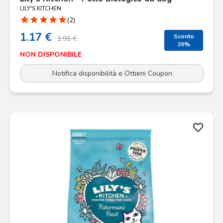
LILY'S KITCHEN
star
star
star
star
star
(2)
1.17 €
Sconto
1.91 €
39%
NON DISPONIBILE
Notifica disponibilità e Ottieni Coupon
favorite_border