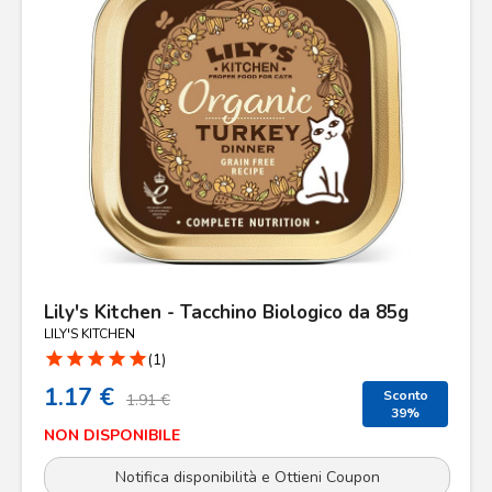
Lily's Kitchen - Tacchino Biologico da 85g
LILY'S KITCHEN
star
star
star
star
star
(1)
1.17 €
Sconto
1.91 €
39%
NON DISPONIBILE
Notifica disponibilità e Ottieni Coupon