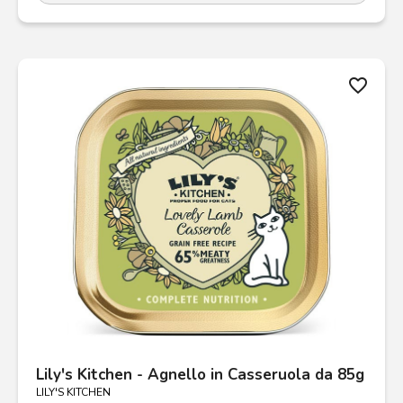
favorite_border
Lily's Kitchen - Agnello in Casseruola da 85g
LILY'S KITCHEN