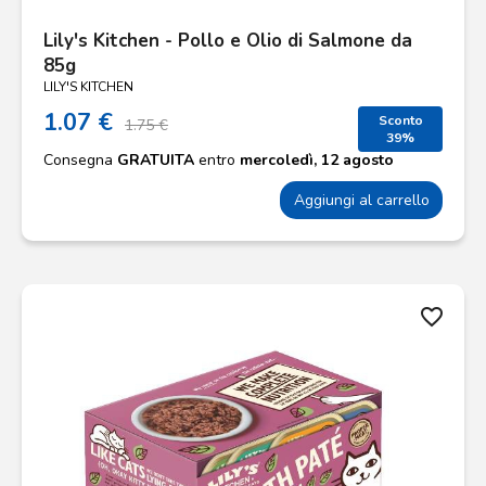
Lily's Kitchen - Pollo e Olio di Salmone da
85g
LILY'S KITCHEN
1.07 €
Sconto
1.75 €
39%
Consegna
GRATUITA
entro
mercoledì, 12 agosto
Aggiungi al carrello
favorite_border