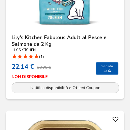
Lily's Kitchen Fabulous Adult al Pesce e
Salmone da 2 Kg
LILY'S KITCHEN
star
star
star
star
star
(1)
22.14 €
Sconto
29.70 €
25%
NON DISPONIBILE
Notifica disponibilità e Ottieni Coupon
favorite_border