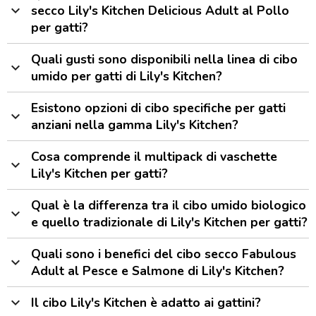
expand_more
secco Lily's Kitchen Delicious Adult al Pollo
per gatti?
Quali gusti sono disponibili nella linea di cibo
expand_more
umido per gatti di Lily's Kitchen?
Esistono opzioni di cibo specifiche per gatti
expand_more
anziani nella gamma Lily's Kitchen?
Cosa comprende il multipack di vaschette
expand_more
Lily's Kitchen per gatti?
Qual è la differenza tra il cibo umido biologico
expand_more
e quello tradizionale di Lily's Kitchen per gatti?
Quali sono i benefici del cibo secco Fabulous
expand_more
Adult al Pesce e Salmone di Lily's Kitchen?
expand_more
Il cibo Lily's Kitchen è adatto ai gattini?