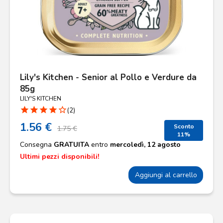
Lily's Kitchen - Senior al Pollo e Verdure da
85g
LILY'S KITCHEN
star
star
star
star
star_border
(2)
1.56 €
Sconto
1.75 €
11%
Consegna
GRATUITA
entro
mercoledì, 12 agosto
Ultimi pezzi disponibili!
Aggiungi al carrello