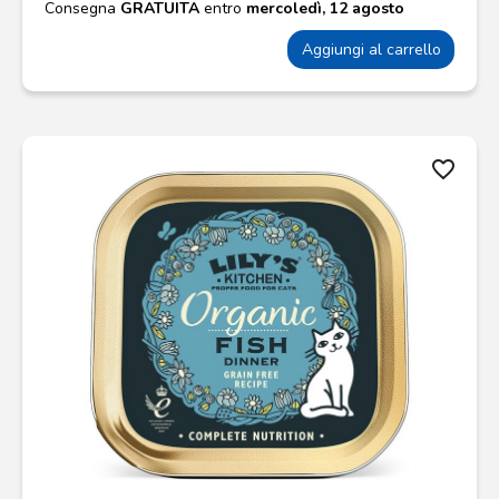
Consegna
GRATUITA
entro
mercoledì, 12 agosto
Aggiungi al carrello
favorite_border