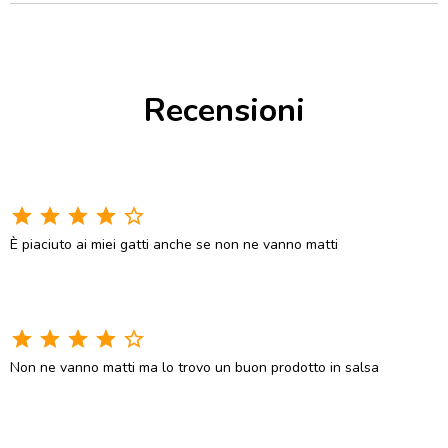
Recensioni
star
star
star
star
star_border
È piaciuto ai miei gatti anche se non ne vanno matti
star
star
star
star
star_border
Non ne vanno matti ma lo trovo un buon prodotto in salsa