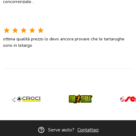
concorrenziale .
star
star
star
star
star
ottima qualità prezzo lo devo ancora provare che le tartarughe
sono in letargo
keyboard_arrow_left
keyboard_arrow_right
help_outline
Serve aiuto?
Contattaci