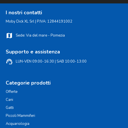
I nostri contatti
Moby Dick XL Srl | P.IVA: 12844191002
map
Sede: Via del mare - Pomezia
Supporto e assistenza
support_agent
LUN-VEN 09:00-16:30 | SAB 10:00-13:00
Categorie prodotti
Offerte
Cani
Gatti
Piccoli Mammiferi
Acquariologia