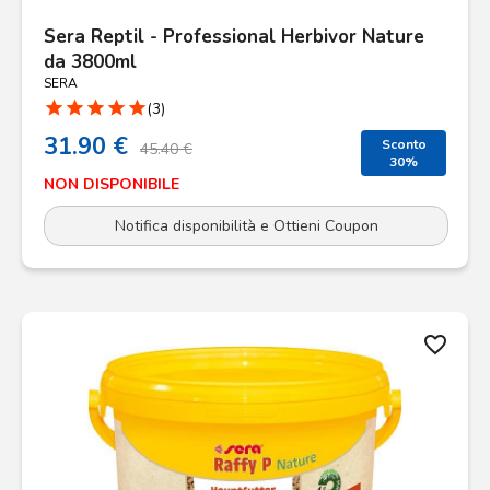
Sera Reptil - Professional Herbivor Nature
da 3800ml
SERA
star
star
star
star
star
(3)
31.90 €
Sconto
45.40 €
30%
NON DISPONIBILE
Notifica disponibilità e Ottieni Coupon
favorite_border