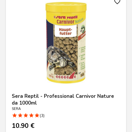
favorite_border
Sera Reptil - Professional Carnivor Nature
da 1000ml
SERA
star
star
star
star
star
(3)
10.90 €