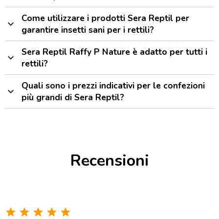
Come utilizzare i prodotti Sera Reptil per
expand_more
garantire insetti sani per i rettili?
Sera Reptil Raffy P Nature è adatto per tutti i
expand_more
rettili?
Quali sono i prezzi indicativi per le confezioni
expand_more
più grandi di Sera Reptil?
Recensioni
star
star
star
star
star