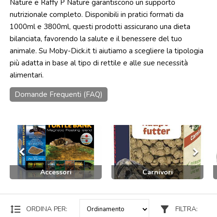
Nature e Raffy P Nature garantiscono un supporto
nutrizionale completo. Disponibili in pratici formati da
Punti
vendita
1000ml e 3800ml, questi prodotti assicurano una dieta
bilanciata, favorendo la salute e il benessere del tuo
Blog
animale. Su Moby-Dick.it ti aiutiamo a scegliere la tipologia
e
news
più adatta in base al tipo di rettile e alle sue necessità
alimentari.
Domande Frequenti (FAQ)
keyboard_arrow_left
keyboard_arrow_right
Accessori
Carnivori
format_line_spacing
filter_alt
ORDINA PER:
FILTRA: