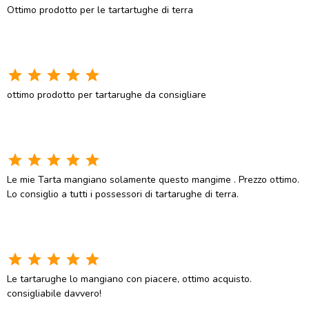
Ottimo prodotto per le tartartughe di terra
star
star
star
star
star
ottimo prodotto per tartarughe da consigliare
star
star
star
star
star
Le mie Tarta mangiano solamente questo mangime . Prezzo ottimo.
Lo consiglio a tutti i possessori di tartarughe di terra.
star
star
star
star
star
Le tartarughe lo mangiano con piacere, ottimo acquisto.
consigliabile davvero!