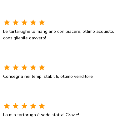
star
star
star
star
star
Le tartarughe lo mangiano con piacere, ottimo acquisto.
consigliabile davvero!
star
star
star
star
star
Consegna nei tempi stabiliti, ottimo venditore
star
star
star
star
star
La mia tartaruga è soddisfatta! Grazie!