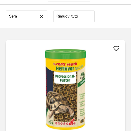
Sera
clear
Rimuovi tutti
favorite_border