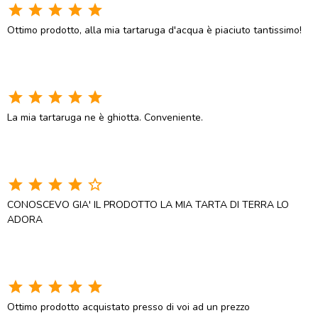
star
star
star
star
star
Ottimo prodotto, alla mia tartaruga d'acqua è piaciuto tantissimo!
star
star
star
star
star
La mia tartaruga ne è ghiotta. Conveniente.
star
star
star
star
star_border
CONOSCEVO GIA' IL PRODOTTO LA MIA TARTA DI TERRA LO
ADORA
star
star
star
star
star
Ottimo prodotto acquistato presso di voi ad un prezzo