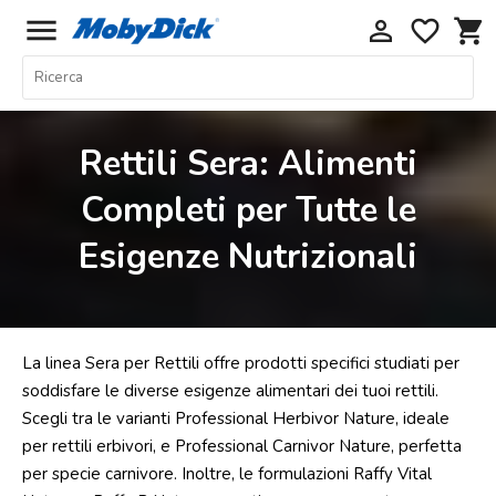
menu
perm_identity
favorite_border
shopping_cart
Home
Offerte
Rettili Sera: Alimenti
Cani
Completi per Tutte le
Gatti
Esigenze Nutrizionali
Piccoli
Mammiferi
Acquariologia
Rettili
La linea Sera per Rettili offre prodotti specifici studiati per
Uccelli
soddisfare le diverse esigenze alimentari dei tuoi rettili.
Scegli tra le varianti Professional Herbivor Nature, ideale
Chi
per rettili erbivori, e Professional Carnivor Nature, perfetta
siamo
per specie carnivore. Inoltre, le formulazioni Raffy Vital
Contatti