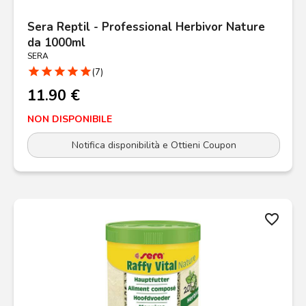
Sera Reptil - Professional Herbivor Nature
da 1000ml
SERA
star
star
star
star
star
(7)
11.90 €
NON DISPONIBILE
Notifica disponibilità e Ottieni Coupon
favorite_border