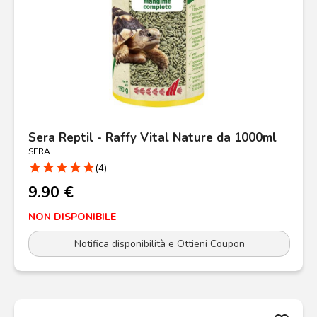
Sera Reptil - Raffy Vital Nature da 1000ml
SERA
star
star
star
star
star
(4)
9.90 €
NON DISPONIBILE
Notifica disponibilità e Ottieni Coupon