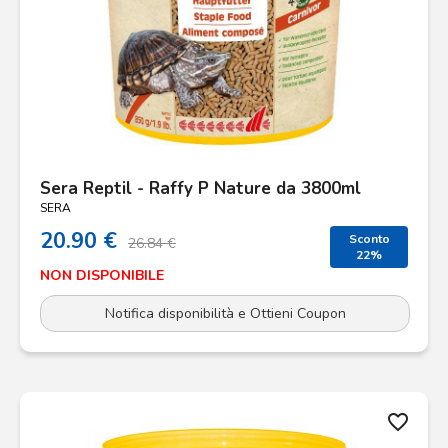
Sera Reptil - Raffy P Nature da 3800ml
SERA
20.90 €
Sconto
26.84 €
22%
NON DISPONIBILE
Notifica disponibilità e Ottieni Coupon
favorite_border