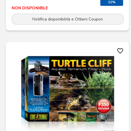
22%
NON DISPONIBILE
Notifica disponibilità e Ottieni Coupon
favorite_border