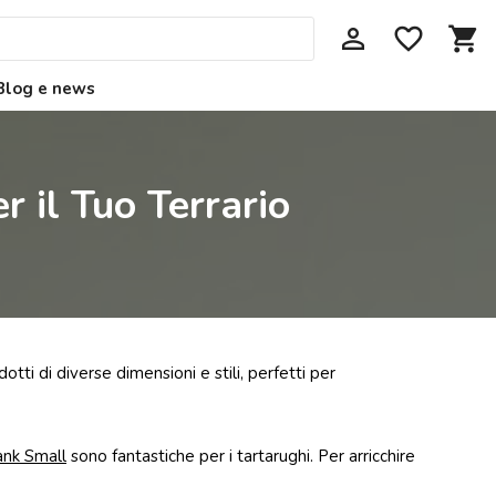
perm_identity
favorite_border
shopping_cart
Blog e news
r il Tuo Terrario
dotti di diverse dimensioni e stili, perfetti per
ank Small
sono fantastiche per i tartarughi. Per arricchire