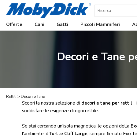
Home
Offerte
Cani
Gatti
Piccoli Mammiferi
Ac
Offerte
Cani
Decori e Tane pe
Gatti
Piccoli
Mammiferi
Acquariologia
Rettili
Rettili
> Decori e Tane
Scopri la nostra selezione di
decori e tane per rettili
,
Uccelli
soddisfare le esigenze di ogni rettile.
Chi
siamo
Se stai cercando un'isola magnetica, le opzioni della
Ex
l'ambiente, il
Turtle Cliff Large
, sempre firmato Exo Ter
Contatti