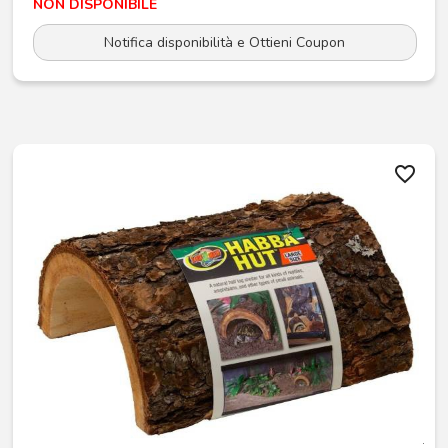
NON DISPONIBILE
Notifica disponibilità e Ottieni Coupon
favorite_border