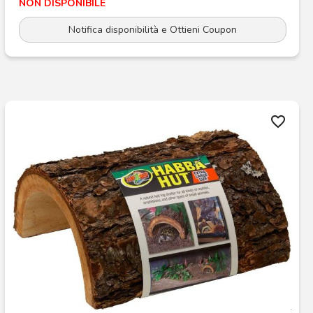
NON DISPONIBILE
Notifica disponibilità e Ottieni Coupon
favorite_border