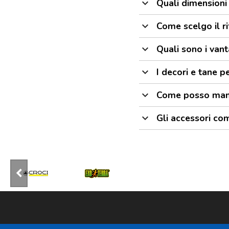
expand_more
Quali dimensioni 
expand_more
Come scelgo il ri
expand_more
Quali sono i vanta
expand_more
I decori e tane pe
expand_more
Come posso manten
expand_more
Gli accessori co
keyboard_arrow_left