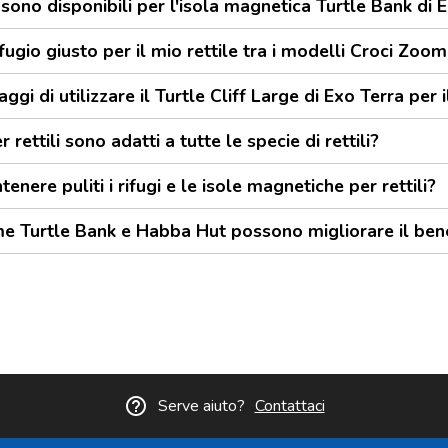
sono disponibili per l'isola magnetica Turtle Bank di 
fugio giusto per il mio rettile tra i modelli Croci Zo
ggi di utilizzare il Turtle Cliff Large di Exo Terra per i
r rettili sono adatti a tutte le specie di rettili?
ere puliti i rifugi e le isole magnetiche per rettili?
me Turtle Bank e Habba Hut possono migliorare il benes
help_outline
Serve aiuto?
Contattaci