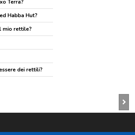
Exo Terra?
omed Habba Hut?
l mio rettile?
sere dei rettili?
keyboard_arrow_right