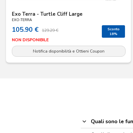
Exo Terra - Turtle Cliff Large
EXO-TERRA
105.90 €
Sconto
129.29 €
18%
NON DISPONIBILE
Notifica disponibilità e Ottieni Coupon
expand_more
Quali sono le fun