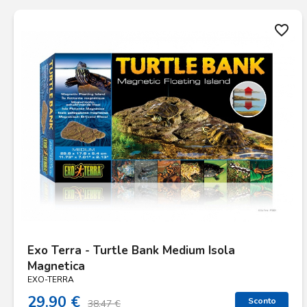
favorite_border
Exo Terra - Turtle Bank Medium Isola
Magnetica
EXO-TERRA
29.90 €
Sconto
38.47 €