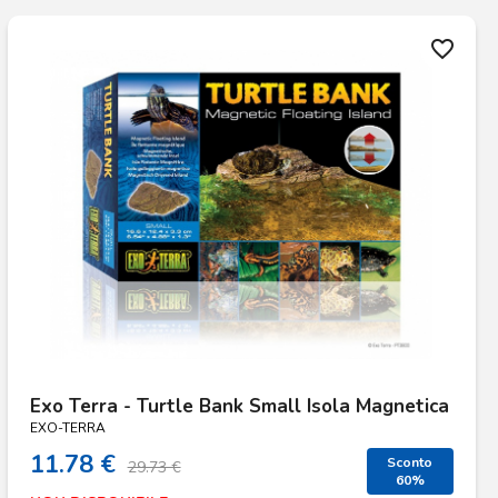
favorite_border
Exo Terra - Turtle Bank Small Isola Magnetica
EXO-TERRA
11.78 €
Sconto
29.73 €
60%