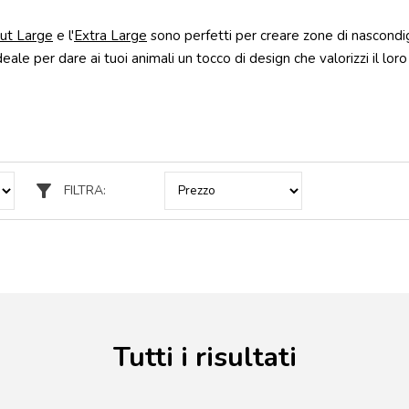
ut Large
e l'
Extra Large
sono perfetti per creare zone di nascondigli
deale per dare ai tuoi animali un tocco di design che valorizzi il loro
filter_alt
FILTRA:
Tutti i risultati