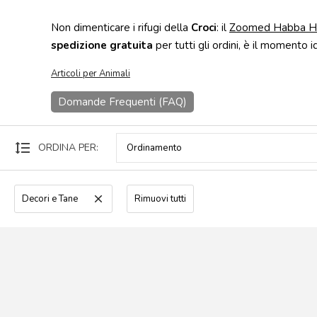
Punti
Non dimenticare i rifugi della
Croci
: il
Zoomed Habba H
vendita
spedizione gratuita
per tutti gli ordini, è il momento i
Blog
Articoli per Animali
e
news
Domande Frequenti (FAQ)
format_line_spacing
ORDINA PER:
Decori e Tane
clear
Rimuovi tutti