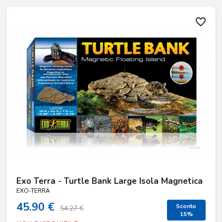
favorite_border
Exo Terra - Turtle Bank Large Isola Magnetica
EXO-TERRA
45.90 €
Sconto
54.27 €
15%