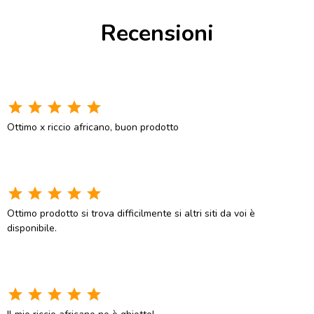
Recensioni
star
star
star
star
star
Ottimo x riccio africano, buon prodotto
star
star
star
star
star
Ottimo prodotto si trova difficilmente si altri siti da voi è
disponibile.
star
star
star
star
star