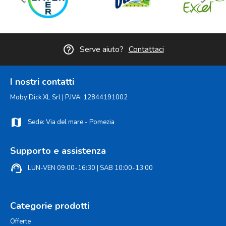
help_outline
Serve aiuto?
Contattaci
I nostri contatti
Moby Dick XL Srl | P.IVA: 12844191002
map
Sede: Via del mare - Pomezia
Supporto e assistenza
support_agent
LUN-VEN 09:00-16:30 | SAB 10:00-13:00
Categorie prodotti
Offerte