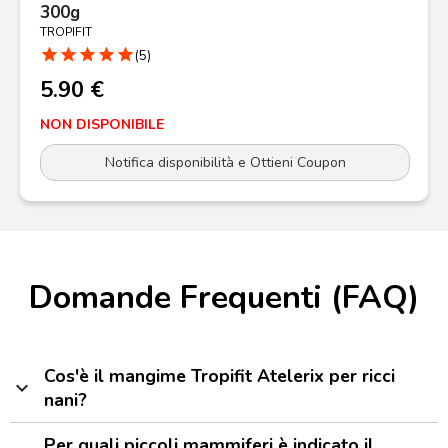
300g
TROPIFIT
star
star
star
star
star
(5)
5.90 €
NON DISPONIBILE
Notifica disponibilità e Ottieni Coupon
Domande Frequenti (FAQ)
Cos'è il mangime Tropifit Atelerix per ricci
expand_more
nani?
Per quali piccoli mammiferi è indicato il