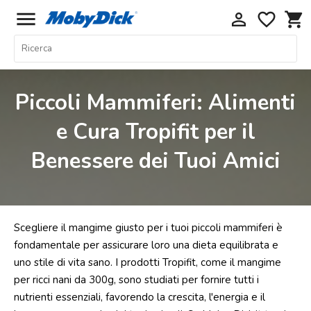
menu
perm_identity
favorite_border
shopping_cart
Home
Offerte
Piccoli Mammiferi: Alimenti
Cani
e Cura Tropifit per il
Gatti
Benessere dei Tuoi Amici
Piccoli
Mammiferi
Acquariologia
Rettili
Scegliere il mangime giusto per i tuoi piccoli mammiferi è
Uccelli
fondamentale per assicurare loro una dieta equilibrata e
uno stile di vita sano. I prodotti Tropifit, come il mangime
Chi
per ricci nani da 300g, sono studiati per fornire tutti i
siamo
nutrienti essenziali, favorendo la crescita, l'energia e il
Contatti