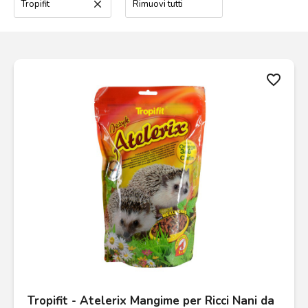
Tropifit
clear
Rimuovi tutti
favorite_border
Tropifit - Atelerix Mangime per Ricci Nani da