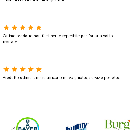
Il mio riccio africano ne è ghiotto!
star
star
star
star
star
Ottimo prodotto non facilmente reperibile per fortuna voi lo
trattate
star
star
star
star
star
Prodotto ottimo il riccio africano ne va ghiotto, servizio perfetto.
keyboard_arrow_left
keyboard_arrow_right