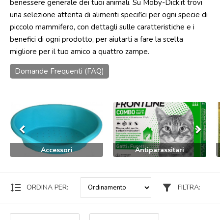
benessere generale dei tuoi animali. Su Moby-Dick.it trovi
una selezione attenta di alimenti specifici per ogni specie di
Punti
vendita
piccolo mammifero, con dettagli sulle caratteristiche e i
benefici di ogni prodotto, per aiutarti a fare la scelta
Blog
migliore per il tuo amico a quattro zampe.
e
news
Domande Frequenti (FAQ)
keyboard_arrow_left
keyboard_arrow_right
Accessori
Antiparassitari
format_line_spacing
filter_alt
ORDINA PER:
FILTRA: