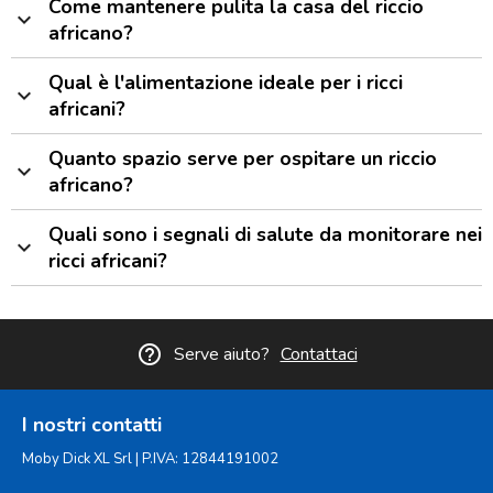
Come mantenere pulita la casa del riccio
expand_more
africano?
Qual è l'alimentazione ideale per i ricci
expand_more
africani?
Quanto spazio serve per ospitare un riccio
expand_more
africano?
Quali sono i segnali di salute da monitorare nei
expand_more
ricci africani?
help_outline
Serve aiuto?
Contattaci
I nostri contatti
Moby Dick XL Srl | P.IVA: 12844191002