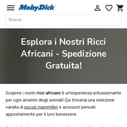
menu
perm_identity
favorite_border
shopping_cart
Home
Offerte
Esplora i Nostri Ricci
Cani
Africani - Spedizione
Gatti
Gratuita!
Piccoli
Mammiferi
Acquariologia
Rettili
Scoprire i nostri
ricci africani
è un'esperienza entusiasmante
Uccelli
per ogni amante degli animali! Qui troverai una selezione
variata di
piccoli mammiferi
e accessori pensati
Chi
appositamente per il loro benessere.
siamo
Contatti