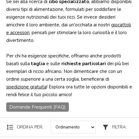
Se sei alla ricerca di
cibo specializzato
, abbiamo disponibili
diversi tipi di alimentazione, formulati per soddisfare le
Punti
vendita
esigenze nutrizionali dei tuoi ricci. Se invece desideri
arricchire il loro ambiente, dai un'occhiata ai nostri
giocattoli
Blog
e accessori
, pensati per stimolare la loro curiosità e il loro
e
news
divertimento.
Per chi ha esigenze specifiche, offriamo anche prodotti
basati sulla
taglia
e sulle
richieste particolari
dei più bei
esemplari di riccio africano. Non dimenticare che con un
ordine superiore a una certa soglia, beneficerai di
spedizione gratuita
! Esplora ora tutte le opzioni disponibili e
rendi felice il tuo piccolo amico!
Domande Frequenti (FAQ)
format_line_spacing
filter_alt
ORDINA PER:
FILTRA: