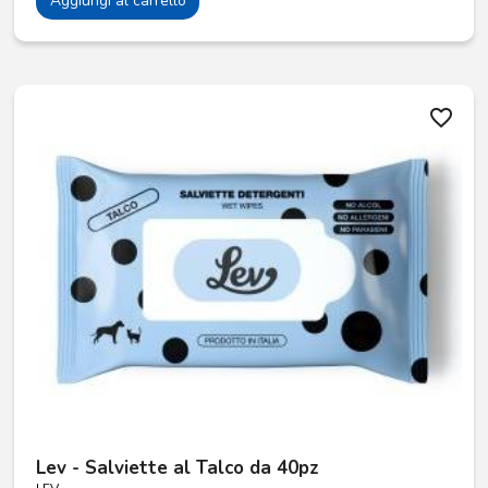
Aggiungi al carrello
favorite_border
Lev - Salviette al Talco da 40pz