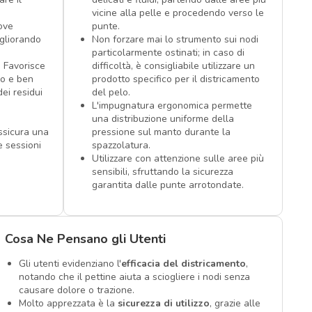
vicine alla pelle e procedendo verso le
ove
punte.
igliorando
Non forzare mai lo strumento sui nodi
particolarmente ostinati; in caso di
: Favorisce
difficoltà, è consigliabile utilizzare un
no e ben
prodotto specifico per il districamento
ei residui
del pelo.
L'impugnatura ergonomica permette
una distribuzione uniforme della
ssicura una
pressione sul manto durante la
 sessioni
spazzolatura.
Utilizzare con attenzione sulle aree più
sensibili, sfruttando la sicurezza
garantita dalle punte arrotondate.
Cosa Ne Pensano gli Utenti
Gli utenti evidenziano l'
efficacia del districamento
,
notando che il pettine aiuta a sciogliere i nodi senza
causare dolore o trazione.
Molto apprezzata è la
sicurezza di utilizzo
, grazie alle