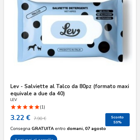
Lev - Salviette al Talco da 80pz (formato maxi
equivale a due da 40)
LEV
star
star
star
star
star
(1)
3.22 €
Sconto
7.90 €
59%
Consegna
GRATUITA
entro
domani, 07 agosto