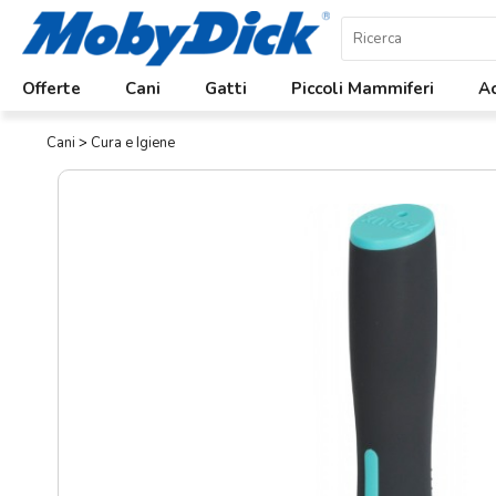
Home
Offerte
Cani
Gatti
Piccoli Mammiferi
Ac
Offerte
Cani
>
Cura e Igiene
Cani
Gatti
Piccoli
Mammiferi
Acquariologia
Rettili
Uccelli
Chi
siamo
Contatti