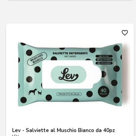
favorite_border
Lev - Salviette al Muschio Bianco da 40pz