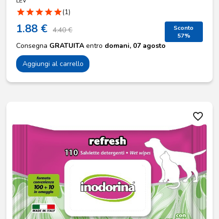
LEV
star
star
star
star
star
(1)
1.88 €
Sconto
4.40 €
57%
Consegna
GRATUITA
entro
domani, 07 agosto
Aggiungi al carrello
favorite_border