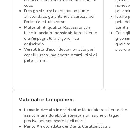
cute.
richied
Design sicuro
: I denti hanno punte
preveni
arrotondate, garantendo sicurezza per
Ideale 
l'animale e l'utilizzatore.
pelo de
Materiali di qualità
: Realizzato con
condizi
lame in
acciaio inossidabile
resistente
Consigl
e un'impugnatura ergonomica
groomin
antiscivolo.
qualsias
Versatilità d'uso
: Ideale non solo per i
sicuro e
capelli lunghi, ma adatto a
tutti i tipi di
pelo
canino.
Materiali e Componenti
Lame in Acciaio Inossidabile
: Materiale resistente che
assicura una durabilità elevata e un'azione di taglio
precisa per rimuovere i peli morti.
Punte Arrotondate dei Denti
: Caratteristica di