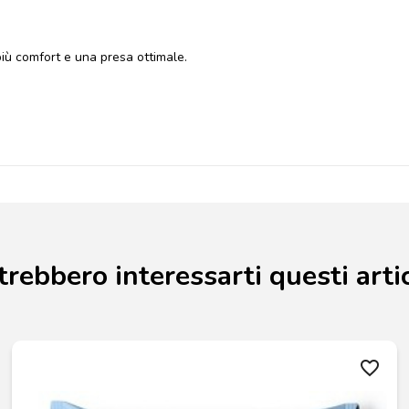
più comfort e una presa ottimale.
trebbero interessarti questi artic
favorite_border