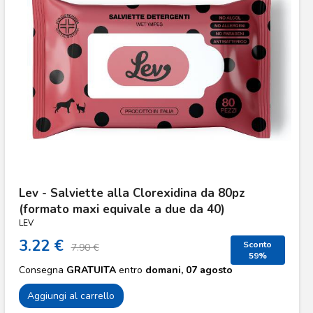
Lev - Salviette alla Clorexidina da 80pz
(formato maxi equivale a due da 40)
LEV
3.22 €
Sconto
7.90 €
59%
Consegna
GRATUITA
entro
domani, 07 agosto
Aggiungi al carrello