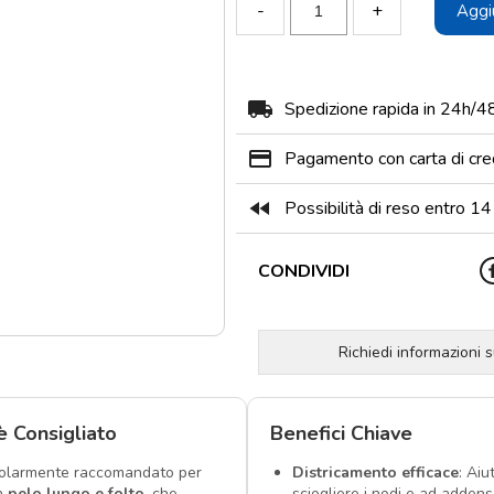
-
+
Aggiu
local_shipping
Spedizione rapida in 24h/4
payment
Pagamento con carta di cre
fast_rewind
Possibilità di reso entro 14 
CONDIVIDI
Richiedi informazioni 
è Consigliato
Benefici Chiave
colarmente raccomandato per
Districamento efficace
: Aiu
n
pelo lungo e folto
, che
sciogliere i nodi e ad addens