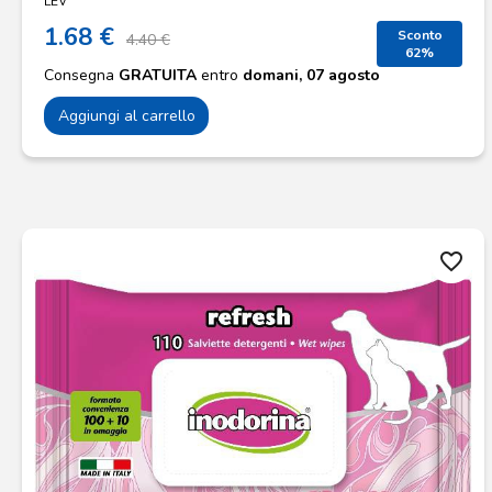
LEV
1.68 €
Sconto
4.40 €
62%
Consegna
GRATUITA
entro
domani, 07 agosto
Aggiungi al carrello
favorite_border