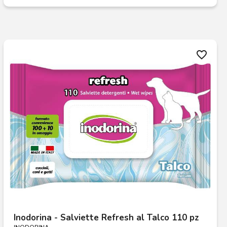
favorite_border
Inodorina - Salviette Refresh al Talco 110 pz