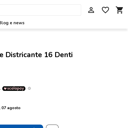
perm_identity
favorite_border
shopping_cart
Blog e news
e Districante 16 Denti
 07 agosto