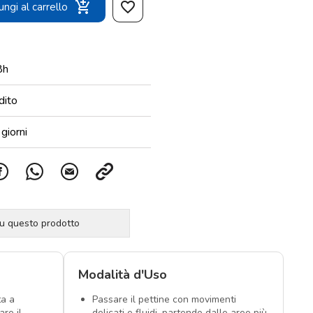
add_shopping_cart
favorite_border
ngi al carrello
8h
dito
giorni
su questo prodotto
Modalità d'Uso
ta a
Passare il pettine con movimenti
are il
delicati e fluidi, partendo dalle aree più