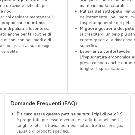
ono un'azione delicata per
manto in modo naturale.
re nodi.
Pulizia del sottopelo
: Rimu
per chi desidera mantenere il
delicatamente i peli morti, m
l proprio cane in
ottime
l'aspetto generale del pelo.
oni
di pulizia e lucentezza.
Migliore gestione del pelo
iato anche per la routine di
la crescita di un pelo più sa
g di cani con peli medi o di
curato grazie alla rimozione d
i tipo, grazie al suo design
superficiali.
 versatile.
Esperienza confortevole
:
L'impugnatura ergonomica a
presa comoda anche durante
lunghe di spazzolatura.
Domande Frequenti (FAQ)
È sicuro usare questo pettine su tutti i tipi di pelo?
Sì,
è progettato per essere versatile e adatto a peli medi,
lunghi o folti. Tuttavia, per nodi molto stretti si consiglia
l'ausilio di prodotti specifici.