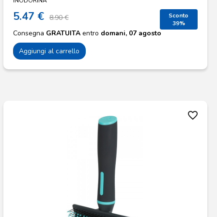
INODORINA
5.47 €
Sconto
8.90 €
39%
Consegna
GRATUITA
entro
domani, 07 agosto
Aggiungi al carrello
favorite_border