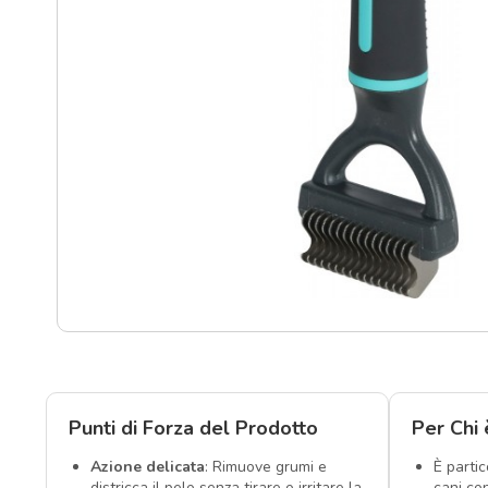
Punti
vendita
Blog
e
news
Punti di Forza del Prodotto
Per Chi 
Azione delicata
: Rimuove grumi e
È parti
districca il pelo senza tirare o irritare la
cani co