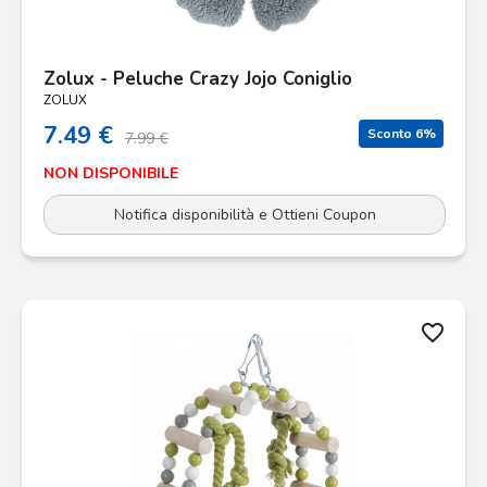
Zolux - Peluche Crazy Jojo Coniglio
ZOLUX
7.49 €
Sconto 6%
7.99 €
NON DISPONIBILE
Notifica disponibilità e Ottieni Coupon
favorite_border