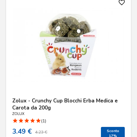
favorite_border
Zolux - Crunchy Cup Blocchi Erba Medica e
Carota da 200g
ZOLUX
star
star
star
star
star
(1)
3.49 €
Sconto
4.23 €
17%