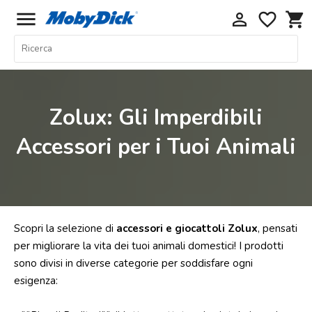
menu
perm_identity
favorite_border
shopping_cart
Home
Offerte
Cani
Zolux: Gli Imperdibili
Gatti
Accessori per i Tuoi Animali
Piccoli
Mammiferi
Acquariologia
Rettili
Scopri la selezione di
accessori e giocattoli Zolux
, pensati
Uccelli
per migliorare la vita dei tuoi animali domestici! I prodotti
sono divisi in diverse categorie per soddisfare ogni
Chi
esigenza:
siamo
Contatti