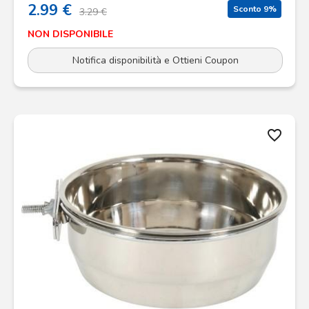
2.99 €
Sconto 9%
3.29 €
NON DISPONIBILE
Notifica disponibilità e Ottieni Coupon
favorite_border