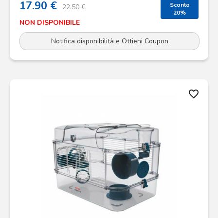
17.90 €
Sconto
22.50 €
20%
NON DISPONIBILE
Notifica disponibilità e Ottieni Coupon
favorite_border