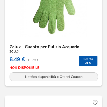
Zolux - Guanto per Pulizia Acquario
ZOLUX
8.49 €
Sconto
10.78 €
21%
NON DISPONIBILE
Notifica disponibilità e Ottieni Coupon
favorite_border