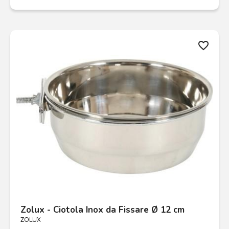
favorite_border
Zolux - Ciotola Inox da Fissare Ø 12 cm
ZOLUX