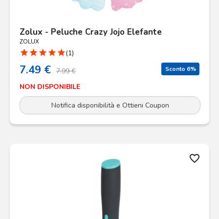
Zolux - Peluche Crazy Jojo Elefante
ZOLUX
star
star
star
star
star
(1)
7.49 €
Sconto 6%
7.99 €
NON DISPONIBILE
Notifica disponibilità e Ottieni Coupon
favorite_border