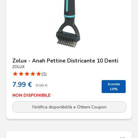
Zolux - Anah Pettine Districante 10 Denti
ZOLUX
star
star
star
star
star
(1)
7.99 €
Sconto
9.90 €
19%
NON DISPONIBILE
Notifica disponibilità e Ottieni Coupon