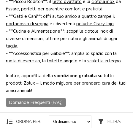
- **Piccoli Roditori**: il
letto ovattato
e la
ciotola inox
da
fissare, perfetti per garantire comfort e praticità.
Punti
vendita
- **Gatti e Cani**: offri al tuo amico a quattro zampe il
portadosso di seppia
e i divertenti
peluche Crazy Jojo
.
Blog
- **Cucina e Alimentazione**: scopri le
ciotole inox
di
e
news
diverse dimensioni, ottime per nutrire gli animali di ogni
taglia.
- **Accessoristica per Gabbie**: amplia lo spazio con la
ruota di esercizio
, la
toilette angolo
e la
scaletta in legno
.
Inoltre, approfitta della
spedizione gratuita
su tutti i
prodotti Zolux – il modo migliore per prenderci cura dei tuoi
amici animali!
Domande Frequenti (FAQ)
format_line_spacing
filter_alt
ORDINA PER:
FILTRA: