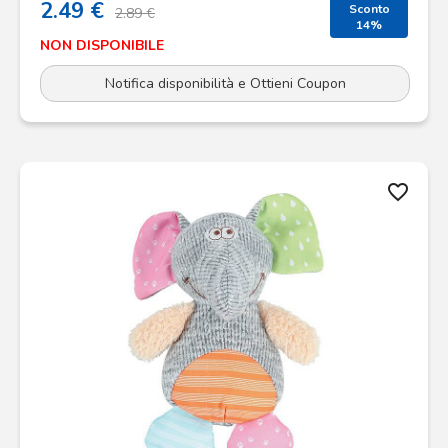
2.49 €
Sconto
2.89 €
14%
NON DISPONIBILE
Notifica disponibilità e Ottieni Coupon
favorite_border