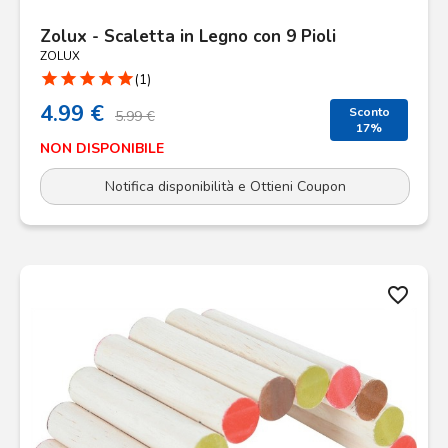
Zolux - Scaletta in Legno con 9 Pioli
ZOLUX
star
star
star
star
star
(1)
4.99 €
Sconto
5.99 €
17%
NON DISPONIBILE
Notifica disponibilità e Ottieni Coupon
favorite_border