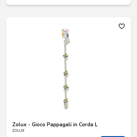
favorite_border
Zolux - Gioco Pappagali in Corda L
ZOLUX