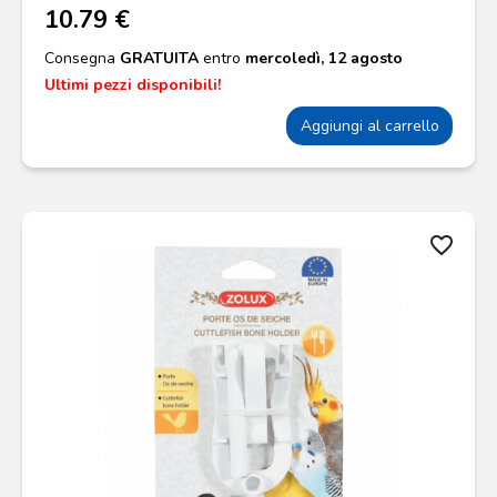
10.79 €
Consegna
GRATUITA
entro
mercoledì, 12 agosto
Ultimi pezzi disponibili!
Aggiungi al carrello
favorite_border