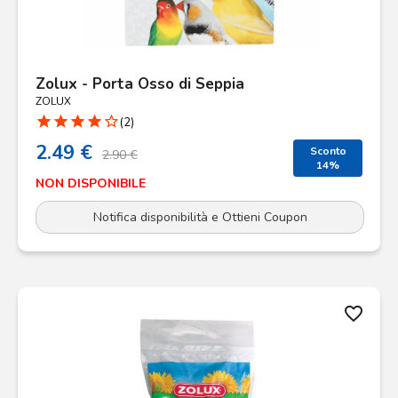
Zolux - Porta Osso di Seppia
ZOLUX
star
star
star
star
star_border
(2)
2.49 €
Sconto
2.90 €
14%
NON DISPONIBILE
Notifica disponibilità e Ottieni Coupon
favorite_border