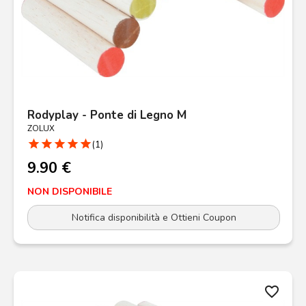
Rodyplay - Ponte di Legno M
ZOLUX
star
star
star
star
star
(1)
9.90 €
NON DISPONIBILE
Notifica disponibilità e Ottieni Coupon
favorite_border