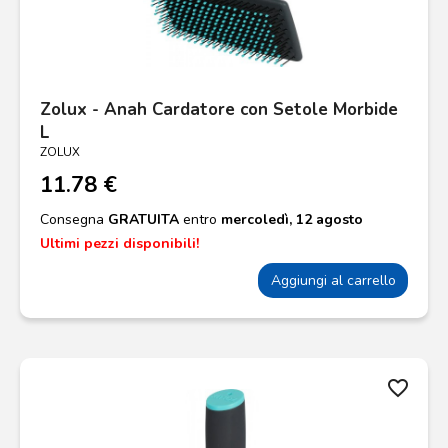
Zolux - Anah Cardatore con Setole Morbide
L
ZOLUX
11.78 €
Consegna
GRATUITA
entro
mercoledì, 12 agosto
Ultimi pezzi disponibili!
Aggiungi al carrello
favorite_border