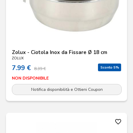
Zolux - Ciotola Inox da Fissare Ø 18 cm
ZOLUX
7.99 €
Sconto 5%
8.39 €
NON DISPONIBILE
Notifica disponibilità e Ottieni Coupon
favorite_border