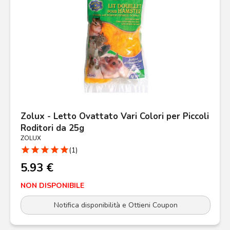
Zolux - Letto Ovattato Vari Colori per Piccoli
Roditori da 25g
ZOLUX
star
star
star
star
star
(1)
5.93 €
NON DISPONIBILE
Notifica disponibilità e Ottieni Coupon