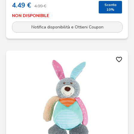
4.49 €
Sconto
4.99 €
10%
NON DISPONIBILE
Notifica disponibilità e Ottieni Coupon
favorite_border