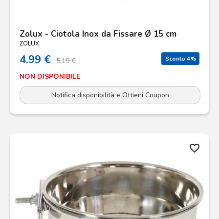
Zolux - Ciotola Inox da Fissare Ø 15 cm
ZOLUX
4.99 €
Sconto 4%
5.19 €
NON DISPONIBILE
Notifica disponibilità e Ottieni Coupon
favorite_border