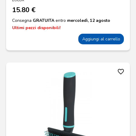
15.80 €
Consegna
GRATUITA
entro
mercoledì, 12 agosto
Ultimi pezzi disponibili!
Aggiungi al carrello
favorite_border