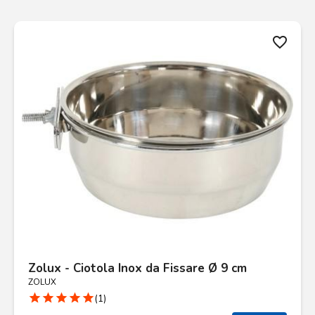
favorite_border
Zolux - Ciotola Inox da Fissare Ø 9 cm
ZOLUX
star
star
star
star
star
(1)