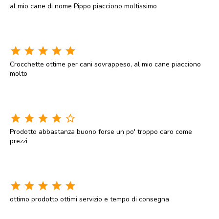
al mio cane di nome Pippo piacciono moltissimo
star
star
star
star
star
Crocchette ottime per cani sovrappeso, al mio cane piacciono
molto
star
star
star
star
star_border
Prodotto abbastanza buono forse un po' troppo caro come
prezzi
star
star
star
star
star
ottimo prodotto ottimi servizio e tempo di consegna