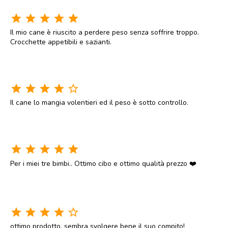
star
star
star
star
star
Il mio cane è riuscito a perdere peso senza soffrire troppo.
Crocchette appetibili e sazianti.
star
star
star
star
star_border
Il cane lo mangia volentieri ed il peso è sotto controllo.
star
star
star
star
star
Per i miei tre bimbi.. Ottimo cibo e ottimo qualità prezzo ❤️
star
star
star
star
star_border
ottimo prodotto, sembra svolgere bene il suo compito!