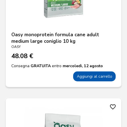
Oasy monoprotein formula cane adult
medium large coniglio 10 kg
OASY
48.08 €
Consegna
GRATUITA
entro
mercoledì, 12 agosto
Aggiungi al carrello
favorite_border