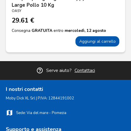
Large Pollo 10 Kg
OASY
29.61 €
Consegna
GRATUITA
entro
mercoledì, 12 agosto
Aggiungi al carrello
help_outline
Serve aiuto?
Contattaci
I nostri contatti
Moby Dick XL Srl | P.IVA: 12844191002
map
Sede: Via del mare - Pomezia
Supporto e assistenza