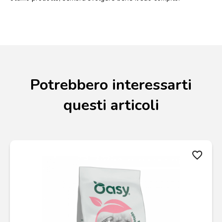
Potrebbero interessarti
questi articoli
favorite_border