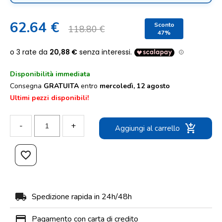
62.64 €
Sconto
118.80 €
47%
Disponibilità immediata
Consegna
GRATUITA
entro
mercoledì, 12 agosto
Ultimi pezzi disponibili!
-
+
add_shopping_cart
Aggiungi al carrello
favorite_border
local_shipping
Spedizione rapida in 24h/48h
payment
Pagamento con carta di credito