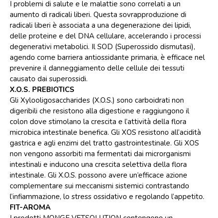
I problemi di salute e le malattie sono correlati a un
aumento di radicali liberi. Questa sovrapproduzione di
radicali liberi è associata a una degenerazione dei lipidi,
delle proteine e del DNA cellulare, accelerando i processi
degenerativi metabolici. Il SOD (Superossido dismutasi),
agendo come barriera antiossidante primaria, è efficace nel
prevenire il danneggiamento delle cellule dei tessuti
causato dai superossidi.
X.O.S. PREBIOTICS
Gli Xylooligosaccharides (X.O.S.) sono carboidrati non
digeribili che resistono alla digestione e raggiungono il
colon dove stimolano la crescita e l’attività della flora
microbica intestinale benefica. Gli XOS resistono all’acidità
gastrica e agli enzimi del tratto gastrointestinale. Gli XOS
non vengono assorbiti ma fermentati dai microrganismi
intestinali e inducono una crescita selettiva della flora
intestinale. Gli X.O.S. possono avere un’efficace azione
complementare sui meccanismi sistemici contrastando
l’infiammazione, lo stress ossidativo e regolando l’appetito.
FIT-AROMA