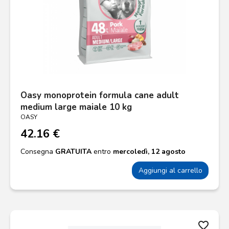
Oasy monoprotein formula cane adult
medium large maiale 10 kg
OASY
42.16 €
Consegna
GRATUITA
entro
mercoledì, 12 agosto
Aggiungi al carrello
favorite_border