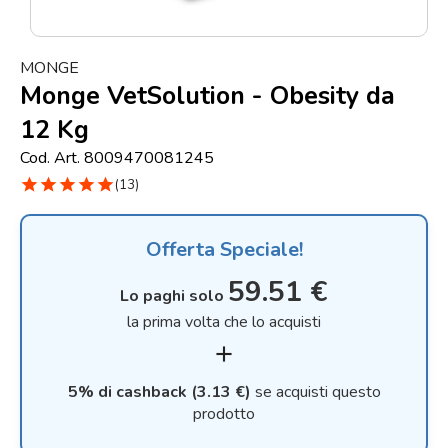
Punti
vendita
MONGE
Blog
Monge VetSolution - Obesity da
e
12 Kg
news
Cod. Art. 8009470081245
star
star
star
star
star
(13)
Offerta Speciale!
59.51 €
Lo paghi solo
la prima volta che lo acquisti
add
5% di cashback (3.13 €)
se acquisti questo
prodotto