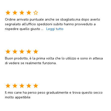
star
star
star
star
star_border
Ordine arrivato puntuale anche se sbagliato,ma dopo averlo
segnalato all’ufficio spedizioni subito hanno provveduto a
rispedire quello giusto
...
Leggi tutto
star
star
star
star
star
Buon prodotto, è la prima volta che lo utilizzo e sono in attesa
di vedere se realmente funziona.
star
star
star
star
star
Il mio cane ha perso peso gradualmente e trova questo secco
molto appetibile