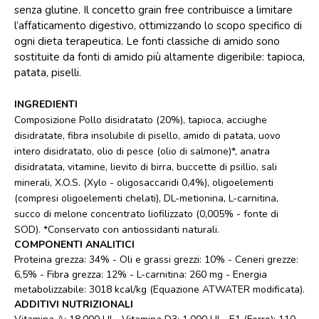
senza glutine. Il concetto grain free contribuisce a limitare
l’affaticamento digestivo, ottimizzando lo scopo specifico di
ogni dieta terapeutica. Le fonti classiche di amido sono
sostituite da fonti di amido più altamente digeribile: tapioca,
patata, piselli.
INGREDIENTI
Composizione Pollo disidratato (20%), tapioca, acciughe
disidratate, fibra insolubile di pisello, amido di patata, uovo
intero disidratato, olio di pesce (olio di salmone)*, anatra
disidratata, vitamine, lievito di birra, buccette di psillio, sali
minerali, X.O.S. (Xylo - oligosaccaridi 0,4%), oligoelementi
(compresi oligoelementi chelati), DL-metionina, L-carnitina,
succo di melone concentrato liofilizzato (0,005% - fonte di
SOD). *Conservato con antiossidanti naturali.
COMPONENTI ANALITICI
Proteina grezza: 34% - Oli e grassi grezzi: 10% - Ceneri grezze:
6,5% - Fibra grezza: 12% - L-carnitina: 260 mg - Energia
metabolizzabile: 3018 kcal/kg (Equazione ATWATER modificata).
ADDITIVI NUTRIZIONALI