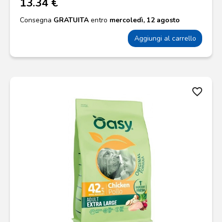
13.34 €
Consegna
GRATUITA
entro
mercoledì, 12 agosto
Aggiungi al carrello
favorite_border