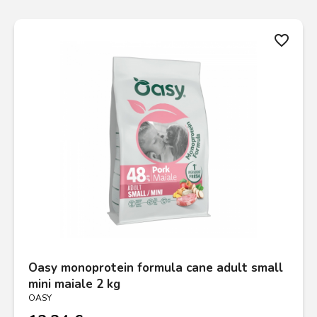
favorite_border
Oasy monoprotein formula cane adult small
mini maiale 2 kg
OASY