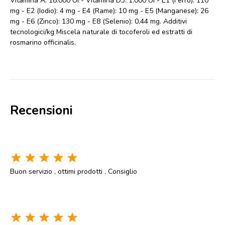
Vitamina A: 18.000 UI - Vitamina D3: 1.000 UI - E1 (Ferro): 110
mg - E2 (Iodio): 4 mg - E4 (Rame): 10 mg - E5 (Manganese): 26
mg - E6 (Zinco): 130 mg - E8 (Selenio): 0,44 mg. Additivi
tecnologici/kg Miscela naturale di tocoferoli ed estratti di
rosmarino officinalis.
Recensioni
star
star
star
star
star
Buon servizio , ottimi prodotti . Consiglio
star
star
star
star
star