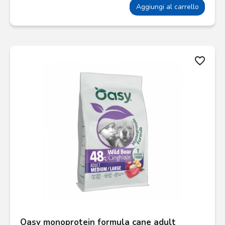
Aggiungi al carrello
favorite_border
Oasy monoprotein formula cane adult