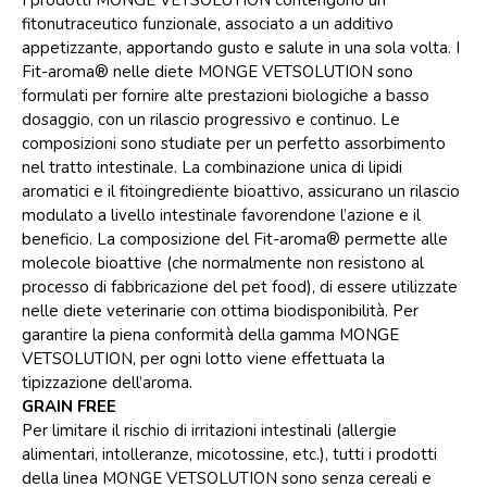
I prodotti MONGE VETSOLUTION contengono un
fitonutraceutico funzionale, associato a un additivo
appetizzante, apportando gusto e salute in una sola volta. I
Fit-aroma® nelle diete MONGE VETSOLUTION sono
formulati per fornire alte prestazioni biologiche a basso
dosaggio, con un rilascio progressivo e continuo. Le
composizioni sono studiate per un perfetto assorbimento
nel tratto intestinale. La combinazione unica di lipidi
aromatici e il fitoingrediente bioattivo, assicurano un rilascio
modulato a livello intestinale favorendone l’azione e il
beneficio. La composizione del Fit-aroma® permette alle
molecole bioattive (che normalmente non resistono al
processo di fabbricazione del pet food), di essere utilizzate
nelle diete veterinarie con ottima biodisponibilità. Per
garantire la piena conformità della gamma MONGE
VETSOLUTION, per ogni lotto viene effettuata la
tipizzazione dell’aroma.
GRAIN FREE
Per limitare il rischio di irritazioni intestinali (allergie
alimentari, intolleranze, micotossine, etc.), tutti i prodotti
della linea MONGE VETSOLUTION sono senza cereali e