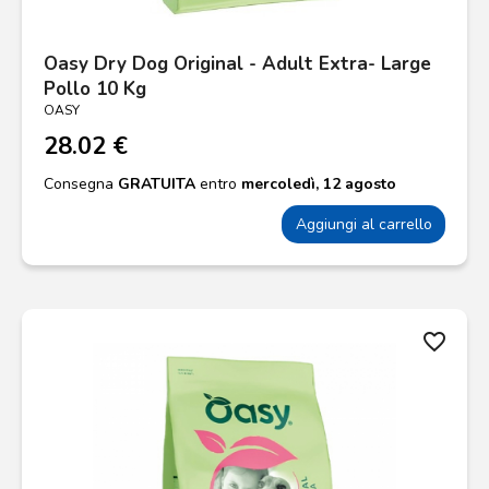
Oasy Dry Dog Original - Adult Extra- Large
Pollo 10 Kg
OASY
28.02 €
Consegna
GRATUITA
entro
mercoledì, 12 agosto
Aggiungi al carrello
favorite_border