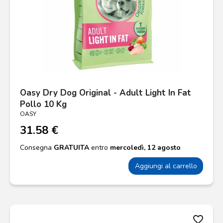
Oasy Dry Dog Original - Adult Light In Fat
Pollo 10 Kg
OASY
31.58 €
Consegna
GRATUITA
entro
mercoledì, 12 agosto
Aggiungi al carrello
favorite_border