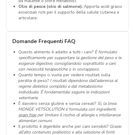
da malattie o sforzi metabolici.
Olio di pesce (olio di salmone):
Apporta acidi grassi
essenziali noti per il supporto della salute cutanea e
articolare.
Domande Frequenti FAQ
Questo alimento è adatto a tutti i cani?
È formulato
specificamente per supportare la gestione del peso e le
esigenze digestive, consigliandolo soprattutto a cani
con necessità terapeutiche o in sovrappeso.
Quanto tempo ci vuole per vedere risultati sulla
perdita di peso?
I risultati dipendono dall'aderenza al
regime dietetico completo e dal metabolismo
individuale. È fondamentale seguire le indicazioni
veterinarie.
È davvero senza glutine e senza cereali?
Sì, la linea
MONGE VETSOLUTION è formulata con ingredienti
grain free
per limitare il rischio di allergie e intolleranze
alimentari comuni.
Il prodotto è digeribile anche per cani sensibili?
Grazie
all'alto contenuto prebiotico e alla selezione di fonti