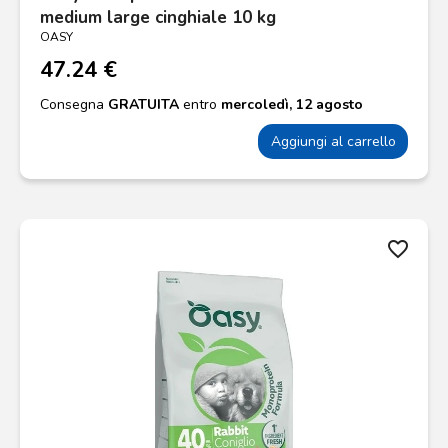
medium large cinghiale 10 kg
OASY
47.24 €
Consegna
GRATUITA
entro
mercoledì, 12 agosto
Aggiungi al carrello
favorite_border