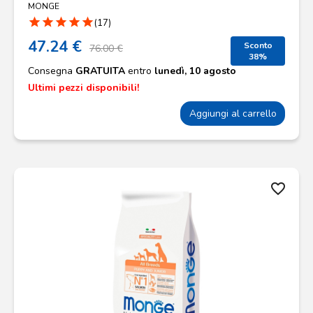
MONGE
star
star
star
star
star
(17)
47.24 €
Sconto
76.00 €
38%
Consegna
GRATUITA
entro
lunedì, 10 agosto
Ultimi pezzi disponibili!
Aggiungi al carrello
favorite_border