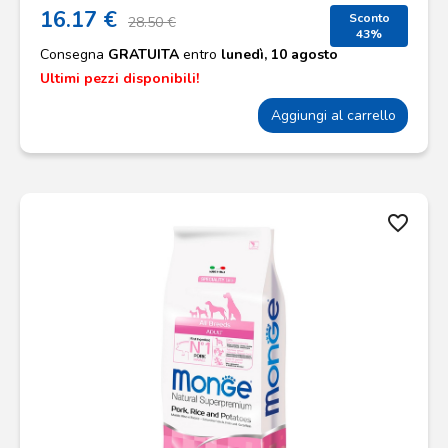
16.17 €
Sconto
28.50 €
43%
Consegna
GRATUITA
entro
lunedì, 10 agosto
Ultimi pezzi disponibili!
Aggiungi al carrello
favorite_border