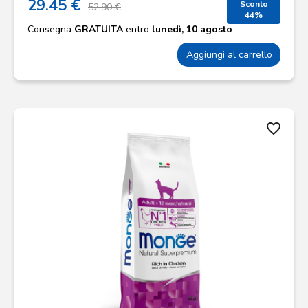
29.45 €
Sconto
52.90 €
44%
Consegna
GRATUITA
entro
lunedì, 10 agosto
Aggiungi al carrello
favorite_border