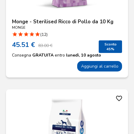
Monge - Sterilised Ricco di Pollo da 10 Kg
MONGE
star
star
star
star
star
(12)
45.51 €
Sconto
83.00 €
45%
Consegna
GRATUITA
entro
lunedì, 10 agosto
Aggiungi al carrello
favorite_border