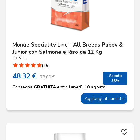
Monge Speciality Line - All Breeds Puppy &
Junior con Salmone e Riso da 12 Kg
MONGE
star
star
star
star
star
(16)
48.32 €
Sconto
78.00 €
38%
Consegna
GRATUITA
entro
lunedì, 10 agosto
Aggiungi al carrello
favorite_border