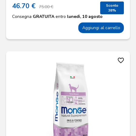
46.70 €
Sconto
75.00 €
38%
Consegna
GRATUITA
entro
lunedì, 10 agosto
Aggiungi al carrello
favorite_border