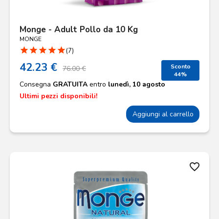
Monge - Adult Pollo da 10 Kg
MONGE
star
star
star
star
star
(7)
42.23 €
Sconto
76.00 €
44%
Consegna
GRATUITA
entro
lunedì, 10 agosto
Ultimi pezzi disponibili!
Aggiungi al carrello
favorite_border