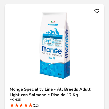
favorite_border
Monge Speciality Line - All Breeds Adult
Light con Salmone e Riso da 12 Kg
MONGE
star
star
star
star
star
(12)