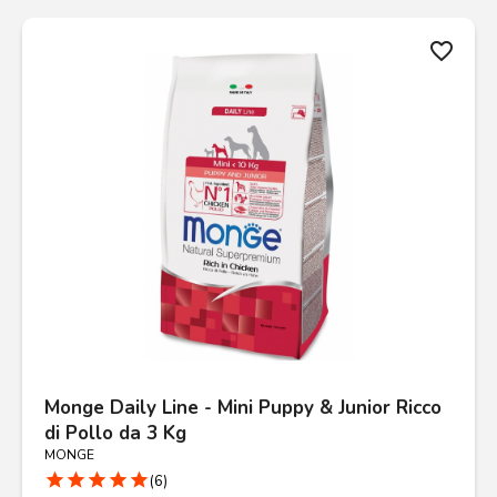
favorite_border
Monge Daily Line - Mini Puppy & Junior Ricco
di Pollo da 3 Kg
MONGE
star
star
star
star
star
(6)