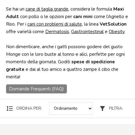
Se hai un
cane di taglia grande
, considera le formula
Maxi
Punti
vendita
Adult
con pollo o le opzioni per
cani mini
come l’Agnello e
Riso. Per i
cani con problemi di salute
, la linea
VetSolution
Blog
offre varietà come
Dermatosis
,
Gastrointestinal
e
Obesity
.
e
news
Non dimenticare, anche i gatti possono godere del gusto
Monge con le loro buste al tonno e alici, perfette per ogni
momento della giornata. Goditi
spese di spedizione
gratuite
e dai al tuo amico a quattro zampe il cibo che
merita!
Domande Frequenti (FAQ)
format_line_spacing
filter_alt
ORDINA PER:
FILTRA: