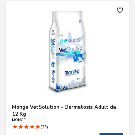
favorite_border
Monge VetSolution - Dermatosis Adult da
12 Kg
MONGE
star
star
star
star
star
(23)