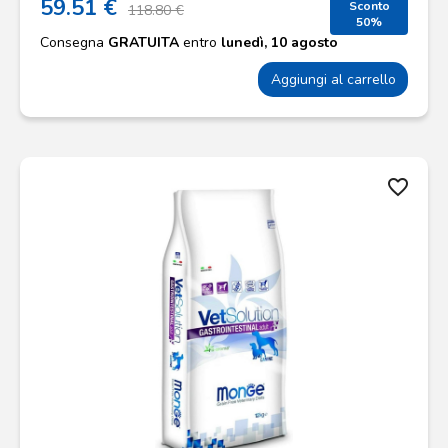
59.51 €
Sconto
118.80 €
50%
Consegna
GRATUITA
entro
lunedì, 10 agosto
Aggiungi al carrello
favorite_border