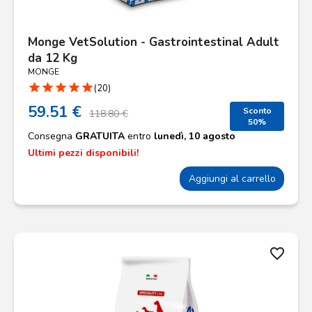
Monge VetSolution - Gastrointestinal Adult
da 12 Kg
MONGE
star
star
star
star
star
(20)
59.51 €
Sconto
118.80 €
50%
Consegna
GRATUITA
entro
lunedì, 10 agosto
Ultimi pezzi disponibili!
Aggiungi al carrello
favorite_border