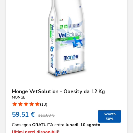
Monge VetSolution - Obesity da 12 Kg
MONGE
star
star
star
star
star
(13)
59.51 €
Sconto
118.80 €
50%
Consegna
GRATUITA
entro
lunedì, 10 agosto
Ultimi pezzi disponibili!