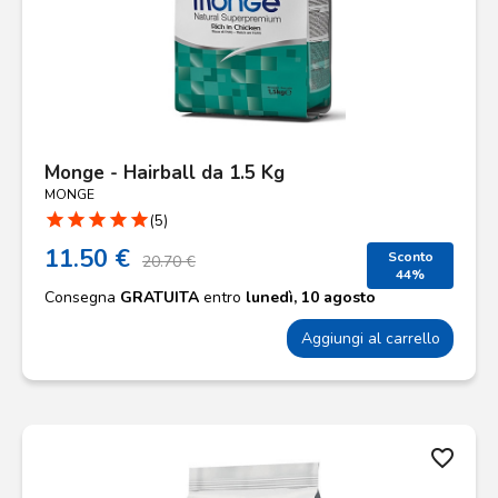
Monge - Hairball da 1.5 Kg
MONGE
star
star
star
star
star
(5)
11.50 €
Sconto
20.70 €
44%
Consegna
GRATUITA
entro
lunedì, 10 agosto
Aggiungi al carrello
favorite_border