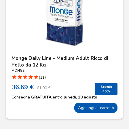
Monge Daily Line - Medium Adult Ricco di
Pollo da 12 Kg
MONGE
star
star
star
star
star
(11)
36.69 €
Sconto
61.00 €
40%
Consegna
GRATUITA
entro
lunedì, 10 agosto
Aggiungi al carrello