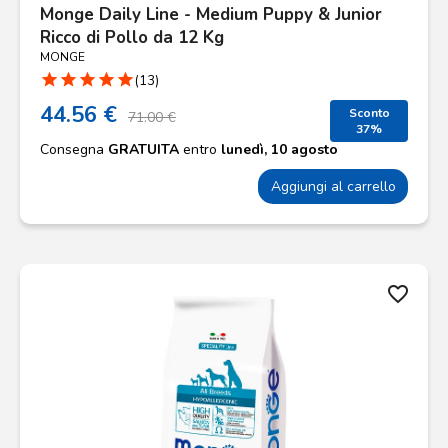
Monge Daily Line - Medium Puppy & Junior
Ricco di Pollo da 12 Kg
MONGE
star
star
star
star
star
(13)
44.56 €
Sconto
71.00 €
37%
Consegna
GRATUITA
entro
lunedì, 10 agosto
Aggiungi al carrello
favorite_border