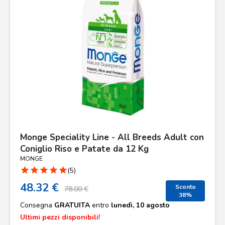
Monge Speciality Line - All Breeds Adult con
Coniglio Riso e Patate da 12 Kg
MONGE
star
star
star
star
star
(5)
48.32 €
Sconto
78.00 €
38%
Consegna
GRATUITA
entro
lunedì, 10 agosto
Ultimi pezzi disponibili!