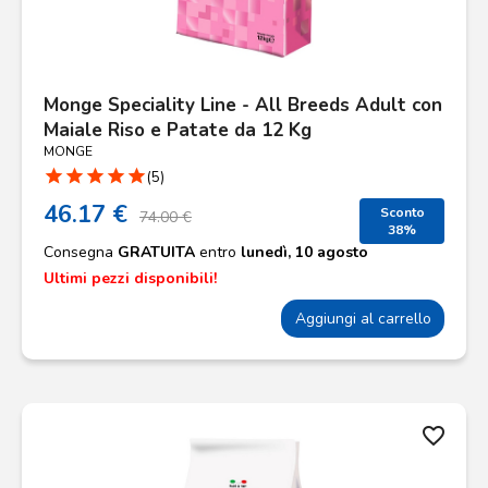
Monge Speciality Line - All Breeds Adult con
Maiale Riso e Patate da 12 Kg
MONGE
star
star
star
star
star
(5)
46.17 €
Sconto
74.00 €
38%
Consegna
GRATUITA
entro
lunedì, 10 agosto
Ultimi pezzi disponibili!
Aggiungi al carrello
favorite_border