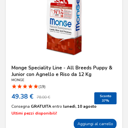
Monge Speciality Line - All Breeds Puppy &
Junior con Agnello e Riso da 12 Kg
MONGE
star
star
star
star
star
(19)
49.38 €
Sconto
78.00 €
37%
Consegna
GRATUITA
entro
lunedì, 10 agosto
Ultimi pezzi disponibili!
Aggiungi al carrello