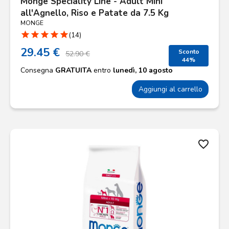
Monge Speciality Line - Adult Mini
all'Agnello, Riso e Patate da 7.5 Kg
MONGE
star
star
star
star
star
(14)
29.45 €
Sconto
52.90 €
44%
Consegna
GRATUITA
entro
lunedì, 10 agosto
Aggiungi al carrello
favorite_border