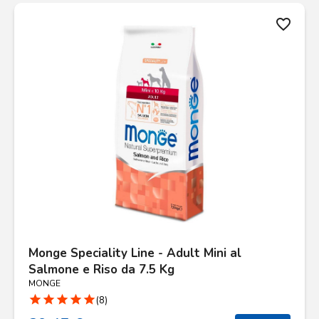
favorite_border
Monge Speciality Line - Adult Mini al
Salmone e Riso da 7.5 Kg
MONGE
star
star
star
star
star
(8)