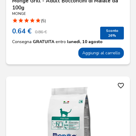
Monge Grill - Adult Bocconcini di Maiale da
100g
MONGE
star
star
star
star
star
(5)
0.64 €
Sconto
0.86 €
26%
Consegna
GRATUITA
entro
lunedì, 10 agosto
Aggiungi al carrello
favorite_border