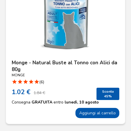
Monge - Natural Buste al Tonno con Alici da
80g
MONGE
star
star
star
star
star
(6)
1.02 €
Sconto
1.84 €
45%
Consegna
GRATUITA
entro
lunedì, 10 agosto
Aggiungi al carrello