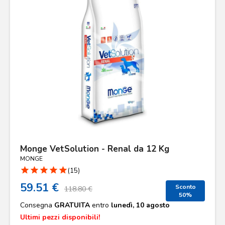
Monge VetSolution - Renal da 12 Kg
MONGE
star
star
star
star
star
(15)
59.51 €
Sconto
118.80 €
50%
Consegna
GRATUITA
entro
lunedì, 10 agosto
Ultimi pezzi disponibili!