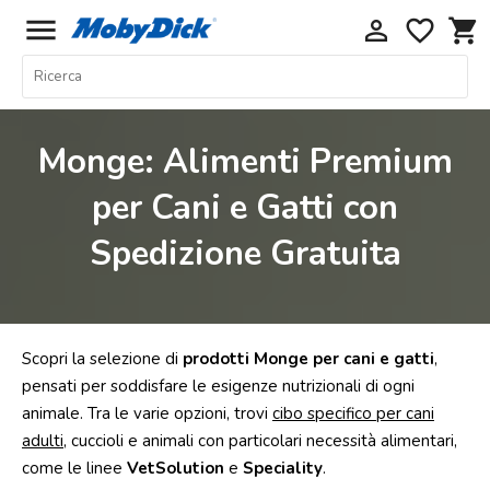
menu
perm_identity
favorite_border
shopping_cart
Home
Offerte
Monge: Alimenti Premium
Cani
per Cani e Gatti con
Gatti
Spedizione Gratuita
Piccoli
Mammiferi
Acquariologia
Rettili
Scopri la selezione di
prodotti Monge per cani e gatti
,
Uccelli
pensati per soddisfare le esigenze nutrizionali di ogni
animale. Tra le varie opzioni, trovi
cibo specifico per cani
Chi
adulti
, cuccioli e animali con particolari necessità alimentari,
siamo
come le linee
VetSolution
e
Speciality
.
Contatti