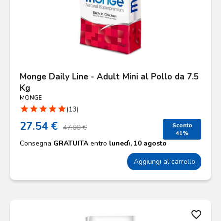
Monge Daily Line - Adult Mini al Pollo da 7.5
Kg
MONGE
star
star
star
star
star
(13)
27.54 €
Sconto
47.00 €
41%
Consegna
GRATUITA
entro
lunedì, 10 agosto
Aggiungi al carrello
favorite_border