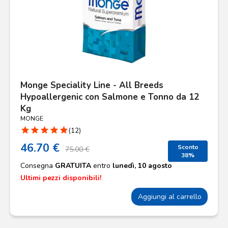
Monge Speciality Line - All Breeds
Hypoallergenic con Salmone e Tonno da 12
Kg
MONGE
star
star
star
star
star
(12)
46.70 €
Sconto
75.00 €
38%
Consegna
GRATUITA
entro
lunedì, 10 agosto
Ultimi pezzi disponibili!
Aggiungi al carrello