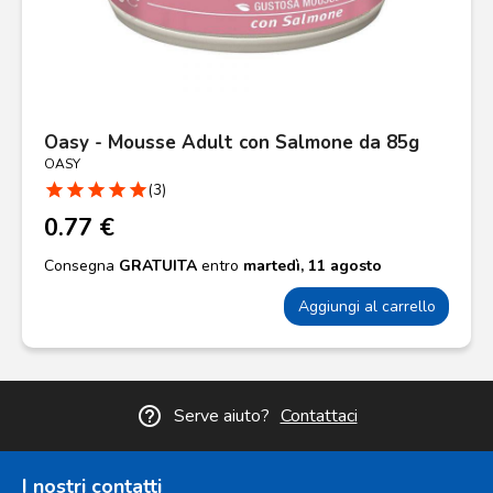
Oasy - Mousse Adult con Salmone da 85g
OASY
star
star
star
star
star
(3)
0.77 €
Consegna
GRATUITA
entro
martedì, 11 agosto
Aggiungi al carrello
help_outline
Serve aiuto?
Contattaci
I nostri contatti