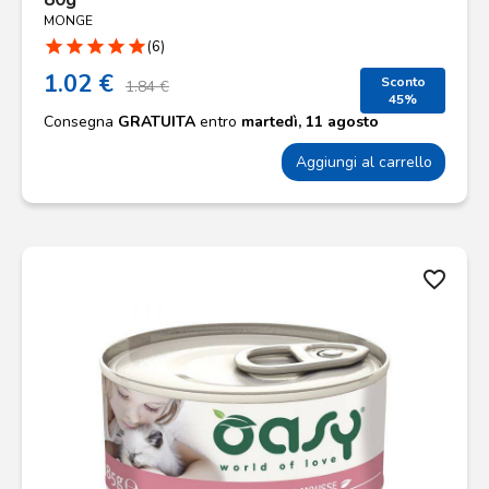
MONGE
star
star
star
star
star
(6)
1.02 €
Sconto
1.84 €
45%
Consegna
GRATUITA
entro
martedì, 11 agosto
Aggiungi al carrello
favorite_border