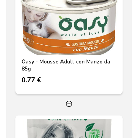
Oasy - Mousse Adult con Manzo da
85g
0.77 €
add_circle_outline