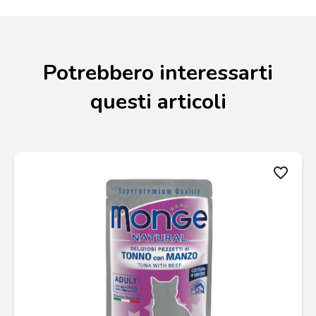
Potrebbero interessarti
questi articoli
favorite_border