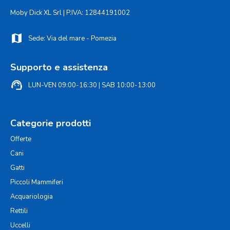
Moby Dick XL Srl | P.IVA: 12844191002
map
Sede: Via del mare - Pomezia
Supporto e assistenza
support_agent
LUN-VEN 09:00-16:30 | SAB 10:00-13:00
Categorie prodotti
Offerte
Cani
Gatti
Piccoli Mammiferi
Acquariologia
Rettili
Uccelli