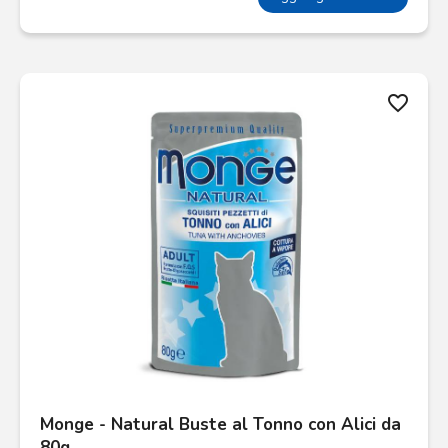
favorite_border
Monge - Natural Buste al Tonno con Alici da
80g