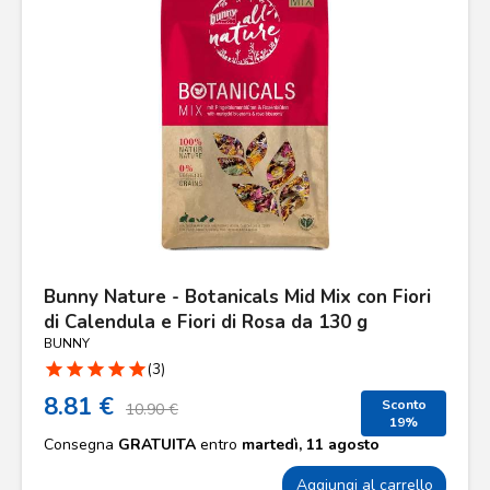
Bunny Nature - Botanicals Mid Mix con Fiori
di Calendula e Fiori di Rosa da 130 g
BUNNY
star
star
star
star
star
(3)
8.81 €
Sconto
10.90 €
19%
Consegna
GRATUITA
entro
martedì, 11 agosto
Aggiungi al carrello