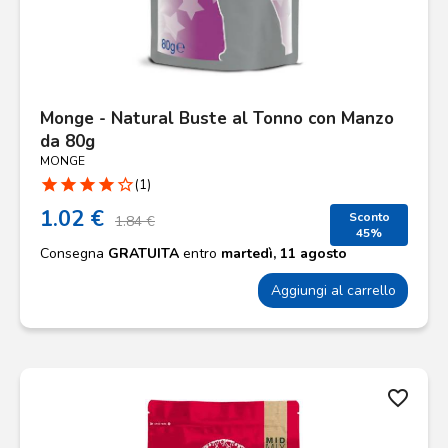
Monge - Natural Buste al Tonno con Manzo
da 80g
MONGE
star
star
star
star
star_border
(1)
1.02 €
Sconto
1.84 €
45%
Consegna
GRATUITA
entro
martedì, 11 agosto
Aggiungi al carrello
favorite_border