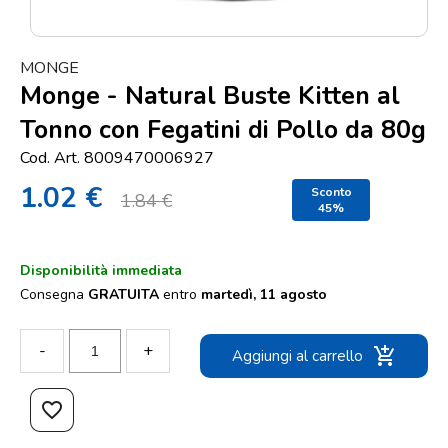
Punti
vendita
MONGE
Blog
Monge - Natural Buste Kitten al
e
Tonno con Fegatini di Pollo da 80g
news
Cod. Art. 8009470006927
1.02 €
Sconto
1.84 €
45%
Disponibilità immediata
Consegna
GRATUITA
entro
martedì, 11 agosto
-
+
add_shopping_cart
Aggiungi al carrello
favorite_border