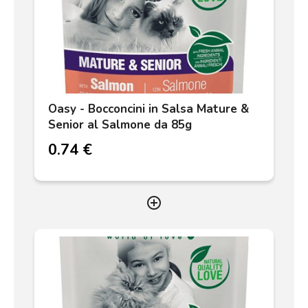
Oasy - Bocconcini in Salsa Mature &
Senior al Salmone da 85g
0.74 €
add_circle_outline