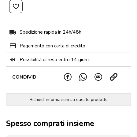
favorite_border
local_shipping
Spedizione rapida in 24h/48h
payment
Pagamento con carta di credito
fast_rewind
Possibilità di reso entro 14 giorni
CONDIVIDI
Richiedi informazioni su questo prodotto
Spesso comprati insieme