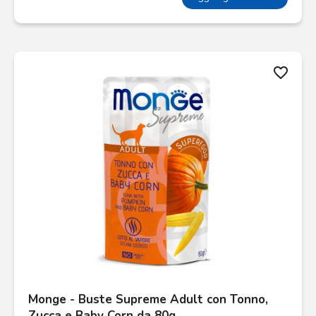
favorite_border
Monge - Buste Supreme Adult con Tonno,
Zucca e Baby Corn da 80g