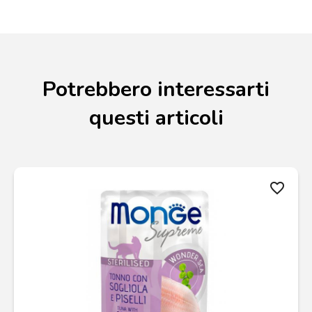
Potrebbero interessarti
questi articoli
favorite_border