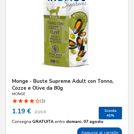
Monge - Buste Supreme Adult con Tonno,
Cozze e Olive da 80g
MONGE
star
star
star
star
star_border
(1)
1.19 €
Sconto
2.15 €
45%
Consegna
GRATUITA
entro
domani, 07 agosto
Aggiungi al carrello