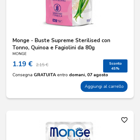
Monge - Buste Supreme Sterilised con
Tonno, Quinoa e Fagiolini da 80g
MONGE
1.19 €
Sconto
2.15 €
45%
Consegna
GRATUITA
entro
domani, 07 agosto
Aggiungi al carrello
favorite_border