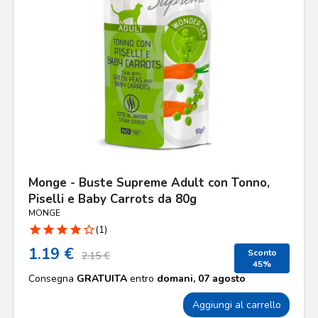
Monge - Buste Supreme Adult con Tonno,
Piselli e Baby Carrots da 80g
MONGE
star
star
star
star
star_border
(1)
1.19 €
Sconto
2.15 €
45%
Consegna
GRATUITA
entro
domani, 07 agosto
Aggiungi al carrello