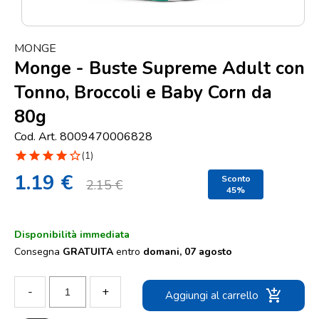
Punti
vendita
MONGE
Blog
Monge - Buste Supreme Adult con
e
Tonno, Broccoli e Baby Corn da
news
80g
Cod. Art. 8009470006828
star
star
star
star
star_border
(1)
1.19 €
Sconto
2.15 €
45%
Disponibilità immediata
Consegna
GRATUITA
entro
domani, 07 agosto
-
+
add_shopping_cart
Aggiungi al carrello