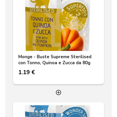
Monge - Buste Supreme Sterilised
con Tonno, Quinoa e Zucca da 80g
1.19 €
add_circle_outline