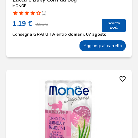
MONGE
star
star
star
star
star_border
(1)
1.19 €
Sconto
2.15 €
45%
Consegna
GRATUITA
entro
domani, 07 agosto
Aggiungi al carrello
favorite_border