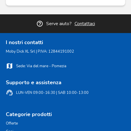
help_outline
Serve aiuto?
Contattaci
I nostri contatti
Moby Dick XL Srl | P.IVA: 12844191002
map
Sede: Via del mare - Pomezia
Supporto e assistenza
support_agent
LUN-VEN 09:00-16:30 | SAB 10:00-13:00
Categorie prodotti
Offerte