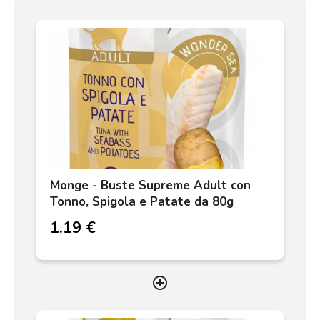
Monge - Buste Supreme Adult con
Tonno, Spigola e Patate da 80g
1.19 €
add_circle_outline