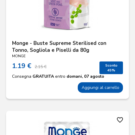
Monge - Buste Supreme Sterilised con
Tonno, Sogliola e Piselli da 80g
MONGE
1.19 €
Sconto
2.15 €
45%
Consegna
GRATUITA
entro
domani, 07 agosto
Aggiungi al carrello
favorite_border