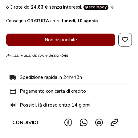
Consegna
GRATUITA
entro
lunedì, 10 agosto
favorite_border
Non disponibile
Avvisami quando torna disponibile
local_shipping
Spedizione rapida in 24h/48h
payment
Pagamento con carta di credito
fast_rewind
Possibilità di reso entro 14 giorni
CONDIVIDI