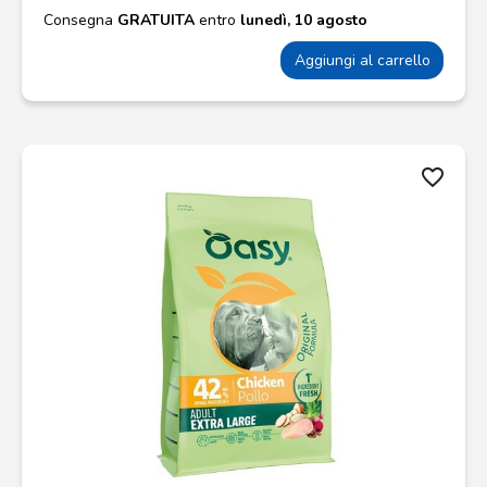
Consegna
GRATUITA
entro
lunedì, 10 agosto
Aggiungi al carrello
favorite_border