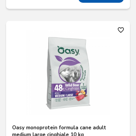
favorite_border
Oasy monoprotein formula cane adult
medium large cinghiale 10 kg