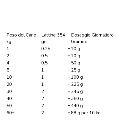
Peso del Cane -
Lattine 354
Dosaggio Giornaliero -
kg
gr
Grammi
1
0.25
+
10 g
2
0.5
+
10 g
4
0.5
+
50 g
5
1
+
25 g
10
1
+
100 g
20
1
+
225 g
30
2
+
245 g
40
2
+
350 g
50
2
+
440 g
60+
2
+
88 g per 10 kg