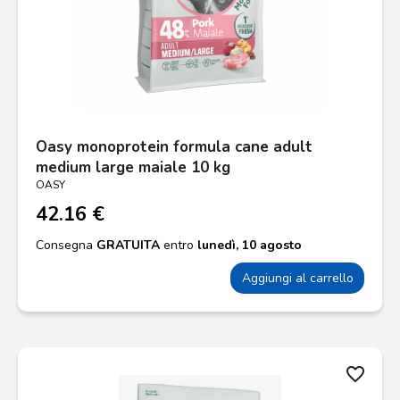
Oasy monoprotein formula cane adult
medium large maiale 10 kg
OASY
42.16 €
Consegna
GRATUITA
entro
lunedì, 10 agosto
Aggiungi al carrello
favorite_border