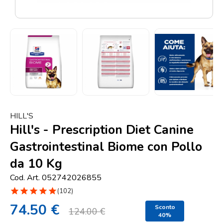
Punti
vendita
Blog
e
news
HILL'S
Hill's - Prescription Diet Canine
Gastrointestinal Biome con Pollo
da 10 Kg
Cod. Art. 052742026855
star
star
star
star
star
(102)
74.50 €
Sconto
124.00 €
40%