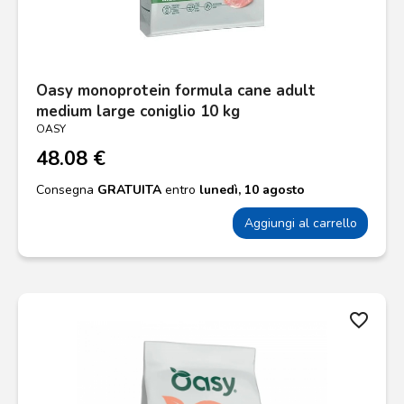
Oasy monoprotein formula cane adult
medium large coniglio 10 kg
OASY
48.08 €
Consegna
GRATUITA
entro
lunedì, 10 agosto
Aggiungi al carrello
favorite_border