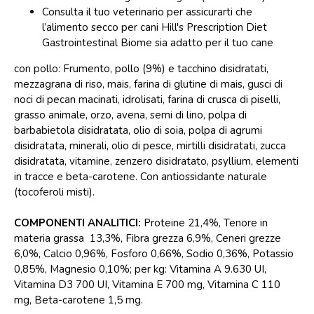
Consulta il tuo veterinario per assicurarti che
l’alimento secco per cani Hill's Prescription Diet
Gastrointestinal Biome sia adatto per il tuo cane
con pollo: Frumento, pollo (9%) e tacchino disidratati,
mezzagrana di riso, mais, farina di glutine di mais, gusci di
noci di pecan macinati, idrolisati, farina di crusca di piselli,
grasso animale, orzo, avena, semi di lino, polpa di
barbabietola disidratata, olio di soia, polpa di agrumi
disidratata, minerali, olio di pesce, mirtilli disidratati, zucca
disidratata, vitamine, zenzero disidratato, psyllium, elementi
in tracce e beta-carotene. Con antiossidante naturale
(tocoferoli misti).
COMPONENTI ANALITICI:
Proteine 21,4%, Tenore in
materia grassa 13,3%, Fibra grezza 6,9%, Ceneri grezze
6,0%, Calcio 0,96%, Fosforo 0,66%, Sodio 0,36%, Potassio
0,85%, Magnesio 0,10%; per kg: Vitamina A 9.630 UI,
Vitamina D3 700 UI, Vitamina E 700 mg, Vitamina C 110
mg, Beta-carotene 1,5 mg.