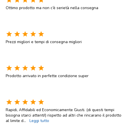
star
star
star
star
star
Ottimo prodotto ma non c’è serietà nella consegna
star
star
star
star
star
Prezzi migliori e tempi di consegna migliori
star
star
star
star
star
Prodotto arrivato in perfette condizione super
star
star
star
star
star
Rapidi, Affidabili ed Economicamente Giusti. (di questi tempi
bisogna starci attenti!) rispetto ad altri che rincarano il prodotto
al limite d
...
Leggi tutto