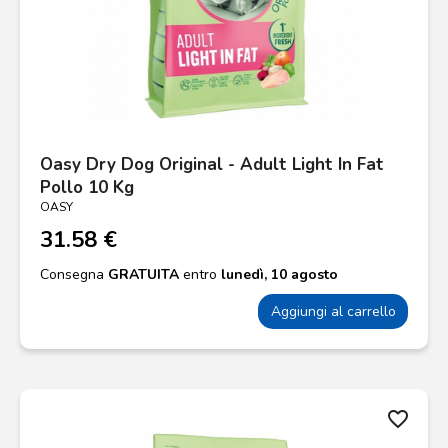
Oasy Dry Dog Original - Adult Light In Fat
Pollo 10 Kg
OASY
31.58 €
Consegna
GRATUITA
entro
lunedì, 10 agosto
Aggiungi al carrello
favorite_border