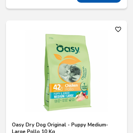
favorite_border
Oasy Dry Dog Original - Puppy Medium-
Large Pollo 10 Kg