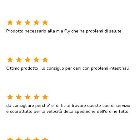
star
star
star
star
star
Prodotto necessario alla mia Fly che ha problemi di salute.
star
star
star
star
star
Ottimo prodotto , lo consiglio per cani con problemi intestinali
star
star
star
star
star
da consigliare perché' e' difficile trovare questo tipo di servizio
e soprattutto per la velocità della spedizione dell'ordine fatto