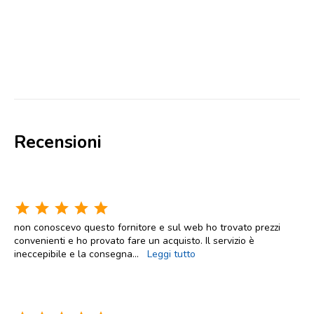
Recensioni
star
star
star
star
star
non conoscevo questo fornitore e sul web ho trovato prezzi
convenienti e ho provato fare un acquisto. Il servizio è
ineccepibile e la consegna
...
Leggi tutto