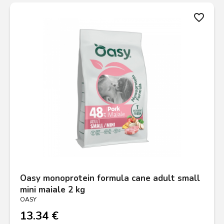
favorite_border
Oasy monoprotein formula cane adult small
mini maiale 2 kg
OASY
13.34 €