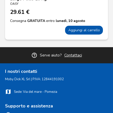
OASY
29.61 €
Consegna
GRATUITA
entro
lunedì, 10 agosto
Aggiungi al carrello
help_outline
Serve aiuto?
Contattaci
I nostri contatti
Moby Dick XL Srl | P.IVA: 12844191002
map
Sede: Via del mare - Pomezia
Supporto e assistenza