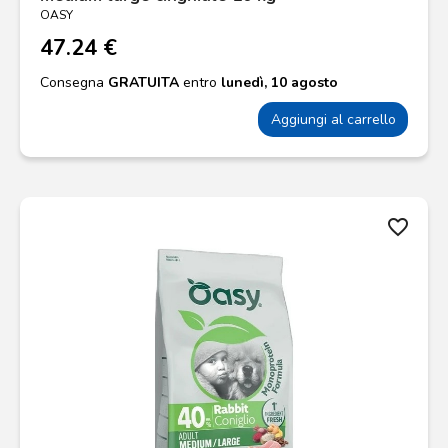
OASY
47.24 €
Consegna
GRATUITA
entro
lunedì, 10 agosto
Aggiungi al carrello
favorite_border