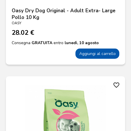
Oasy Dry Dog Original - Adult Extra- Large
Pollo 10 Kg
OASY
28.02 €
Consegna
GRATUITA
entro
lunedì, 10 agosto
Aggiungi al carrello
favorite_border