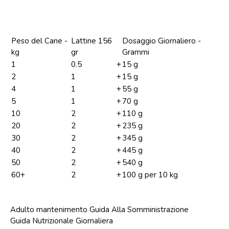
Peso del Cane -
Lattine 156
Dosaggio Giornaliero -
kg
gr
Grammi
1
0.5
+
15 g
2
1
+
15 g
4
1
+
55 g
5
1
+
70 g
10
2
+
110 g
20
2
+
235 g
30
2
+
345 g
40
2
+
445 g
50
2
+
540 g
60+
2
+
100 g per 10 kg
Adulto mantenimento Guida Alla Somministrazione
Guida Nutrizionale Giornaliera