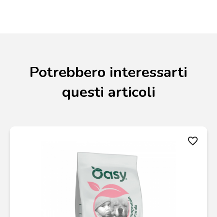
Potrebbero interessarti
questi articoli
favorite_border