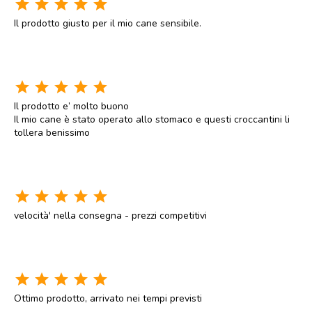
star
star
star
star
star
Il prodotto giusto per il mio cane sensibile.
star
star
star
star
star
Il prodotto e’ molto buono
Il mio cane è stato operato allo stomaco e questi croccantini li
tollera benissimo
star
star
star
star
star
velocità' nella consegna - prezzi competitivi
star
star
star
star
star
Ottimo prodotto, arrivato nei tempi previsti