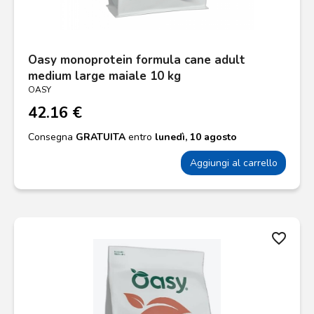
Oasy monoprotein formula cane adult
medium large maiale 10 kg
OASY
42.16 €
Consegna
GRATUITA
entro
lunedì, 10 agosto
Aggiungi al carrello
favorite_border