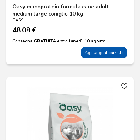
Oasy monoprotein formula cane adult
medium large coniglio 10 kg
OASY
48.08 €
Consegna
GRATUITA
entro
lunedì, 10 agosto
Aggiungi al carrello
favorite_border