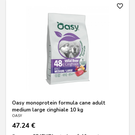
favorite_border
Oasy monoprotein formula cane adult
medium large cinghiale 10 kg
OASY
47.24 €