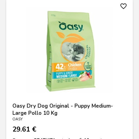
favorite_border
Oasy Dry Dog Original - Puppy Medium-
Large Pollo 10 Kg
OASY
29.61 €