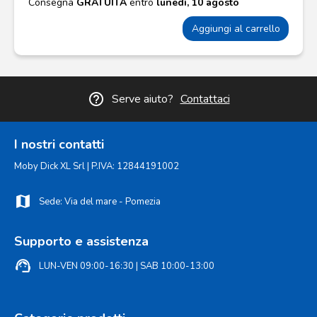
Consegna
GRATUITA
entro
lunedì, 10 agosto
Aggiungi al carrello
help_outline
Serve aiuto?
Contattaci
I nostri contatti
Moby Dick XL Srl | P.IVA: 12844191002
map
Sede: Via del mare - Pomezia
Supporto e assistenza
support_agent
LUN-VEN 09:00-16:30 | SAB 10:00-13:00