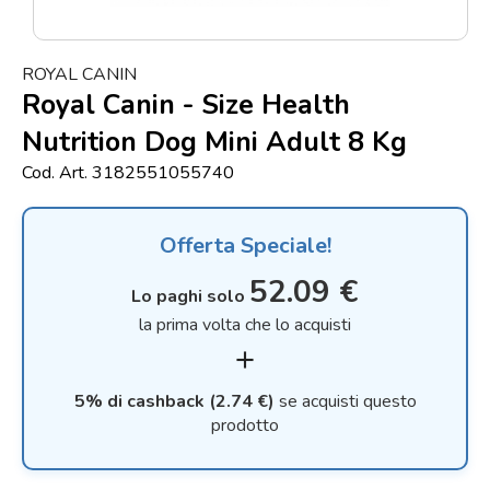
Punti
vendita
ROYAL CANIN
Blog
Royal Canin - Size Health
e
Nutrition Dog Mini Adult 8 Kg
news
Cod. Art. 3182551055740
Offerta Speciale!
52.09 €
Lo paghi solo
la prima volta che lo acquisti
add
5% di cashback (2.74 €)
se acquisti questo
prodotto