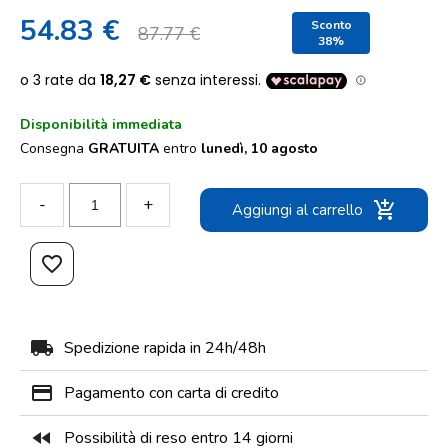
54.83 €
Sconto
87.77 €
38%
Disponibilità immediata
Consegna
GRATUITA
entro
lunedì, 10 agosto
-
+
add_shopping_cart
Aggiungi al carrello
favorite_border
local_shipping
Spedizione rapida in 24h/48h
payment
Pagamento con carta di credito
fast_rewind
Possibilità di reso entro 14 giorni