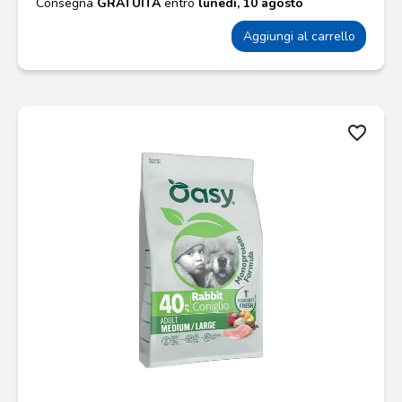
Consegna
GRATUITA
entro
lunedì, 10 agosto
Aggiungi al carrello
favorite_border