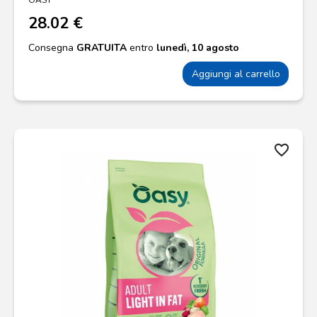
OASY
28.02 €
Consegna
GRATUITA
entro
lunedì, 10 agosto
Aggiungi al carrello
favorite_border