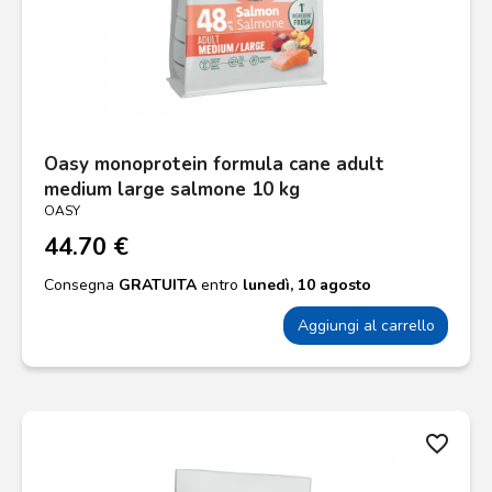
Oasy monoprotein formula cane adult
medium large salmone 10 kg
OASY
44.70 €
Consegna
GRATUITA
entro
lunedì, 10 agosto
Aggiungi al carrello
favorite_border