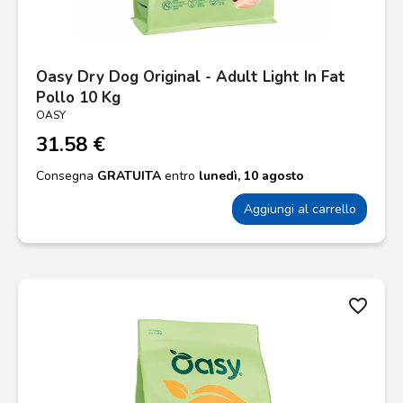
Oasy Dry Dog Original - Adult Light In Fat
Pollo 10 Kg
OASY
31.58 €
Consegna
GRATUITA
entro
lunedì, 10 agosto
Aggiungi al carrello
favorite_border