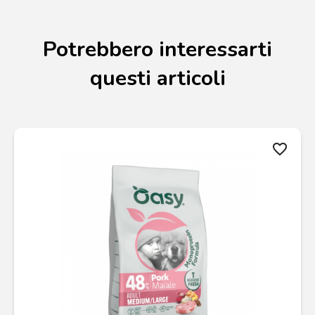
Potrebbero interessarti
questi articoli
favorite_border