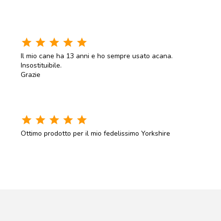
star
star
star
star
star
Il mio cane ha 13 anni e ho sempre usato acana.
Insostituibile.
Grazie
star
star
star
star
star
Ottimo prodotto per il mio fedelissimo Yorkshire