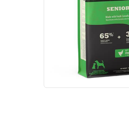
Punti
vendita
Blog
e
news