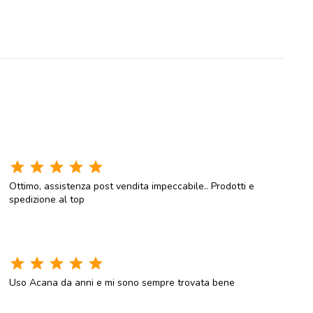
star
star
star
star
star
Ottimo, assistenza post vendita impeccabile.. Prodotti e
spedizione al top
star
star
star
star
star
Uso Acana da anni e mi sono sempre trovata bene