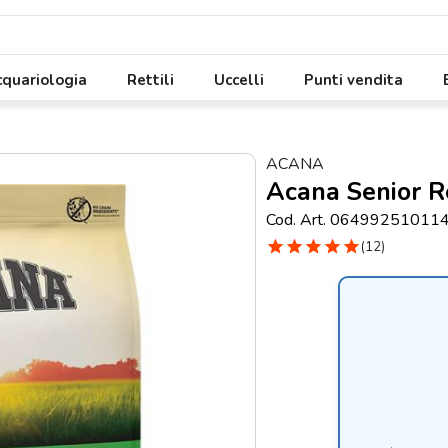
quariologia
Rettili
Uccelli
Punti vendita
ACANA
Acana Senior R
Cod. Art. 06499251011
star
star
star
star
star
(12)