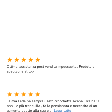
star
star
star
star
star
Ottimo, assistenza post vendita impeccabile.. Prodotti e
spedizione al top
star
star
star
star
star
La mia Fede ha sempre usato crocchette Acana. Ora ha 9
anni , è più tranquilla , fa la pensionata e necessità di un
alimento adatto alla sua e
...
Leggi tutto