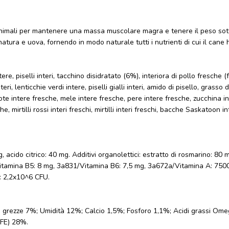
e animali per mantenere una massa muscolare magra e tenere il peso so
atura e uova, fornendo in modo naturale tutti i nutrienti di cui il cane
ere, piselli interi, tacchino disidratato (6%), interiora di pollo fresche (
ri, lenticchie verdi intere, piselli gialli interi, amido di pisello, grass
te intere fresche, mele intere fresche, pere intere fresche, zucchina inte
he, mirtilli rossi interi freschi, mirtilli interi freschi, bacche Saskatoo
g, acido citrico: 40 mg. Additivi organolettici: estratto di rosmarino: 80
tamina B5: 8 mg, 3a831/Vitamina B6: 7,5 mg, 3a672a/Vitamina A: 7500 
: 2,2x10^6 CFU.
ri grezze 7%; Umidità 12%; Calcio 1,5%; Fosforo 1,1%; Acidi grassi O
NFE) 28%.