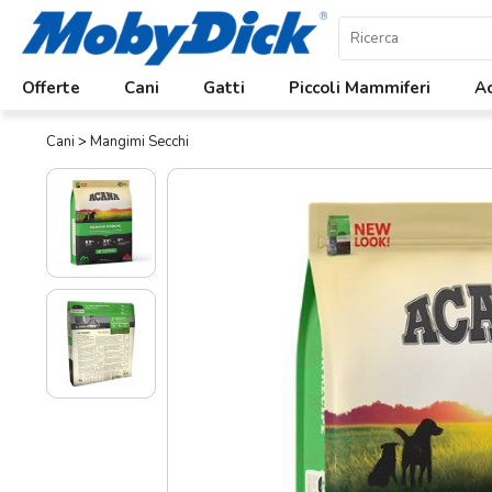
Home
Offerte
Cani
Gatti
Piccoli Mammiferi
Ac
Offerte
Cani
>
Mangimi Secchi
Cani
Gatti
Piccoli
Mammiferi
Acquariologia
Rettili
Uccelli
Chi
siamo
Contatti