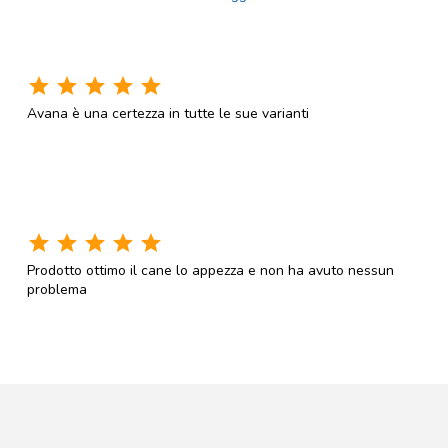
star
star
star
star
star
Avana è una certezza in tutte le sue varianti
star
star
star
star
star
Prodotto ottimo il cane lo appezza e non ha avuto nessun
problema