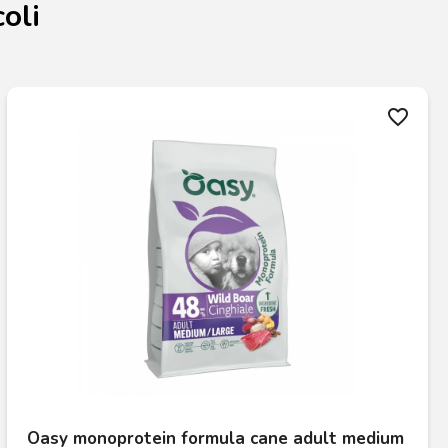
oli
favorite_border
Oasy monoprotein formula cane adult medium