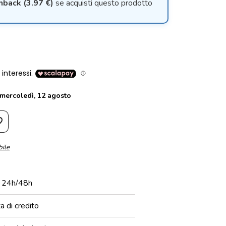
hback (3.97 €)
se acquisti questo prodotto
mercoledì, 12 agosto
order
bile
n 24h/48h
 di credito