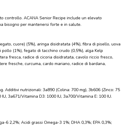
tto controllo. ACANA Senior Recipe include un elevato
 ha bisogno per mantenersi forte e in salute.
fegato, cuore) (5%), aringa disidratata (4%), fibra di pisello, uova
o di pollo (1%), fegato di tacchino crudo (0,5%), alga Kelp
ra fresca, radice di cicoria disidratata, cavolo riccio fresco,
n intere fresche, curcuma, cardo mariano, radice di bardana,
 mg. Additivi nutrizionali: 3a890 (Colina: 700 mg), 3b606 (Zinco: 75
IU, 3a671/Vitamina D3: 1000 IU, 3a700/Vitamina E: 100 IU.
mega-6 2,2%; Acidi grassi Omega-3 1%; DHA 0,3%; EPA 0,3%;