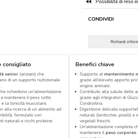
fast_rewind
Possibilità di reso e
CONDIVIDI
Richiedi info
è consigliato
Benefici chiave
tà senior
(anziani) che
Supporto al
mantenimento m
ano di un supporto nutrizionale
grazie all'elevato apporto pro
.
origine animale.
che richiedono un'alimentazione
Contributo alla salute delle ar
i a mantenere il peso sotto
grazie agli integratori di Glu
 e la tonicità muscolare.
Condroitina.
ri alla ricerca di un alimento ad
Digestione delicata supportat
ribilità, formulato con
naturali (lenticchie, piselli) e 
ti naturali e ricchi proteine
vegetali freschi.
Un'alimentazione completa ch
mantenere il
peso corporeo 