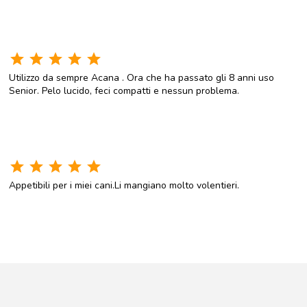
star
star
star
star
star
Utilizzo da sempre Acana . Ora che ha passato gli 8 anni uso
Senior. Pelo lucido, feci compatti e nessun problema.
star
star
star
star
star
Appetibili per i miei cani.Li mangiano molto volentieri.