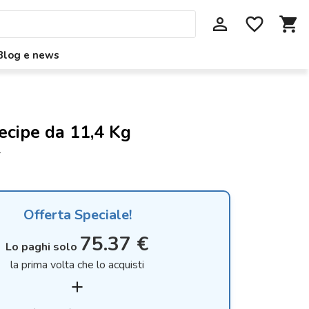
perm_identity
favorite_border
shopping_cart
Blog e news
ecipe da 11,4 Kg
4
Offerta Speciale!
75.37 €
Lo paghi solo
la prima volta che lo acquisti
add