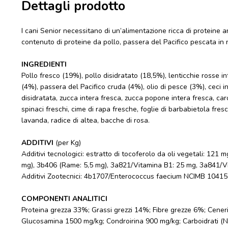
Dettagli prodotto
I cani Senior necessitano di un’alimentazione ricca di protein
contenuto di proteine da pollo, passera del Pacifico pescata in n
INGREDIENTI
Pollo fresco (19%), pollo disidratato (18,5%), lenticchie rosse int
(4%), passera del Pacifico cruda (4%), olio di pesce (3%), ceci inte
disidratata, zucca intera fresca, zucca popone intera fresca, caro
spinaci freschi, cime di rapa fresche, foglie di barbabietola fresc
lavanda, radice di altea, bacche di rosa.
ADDITIVI
(per Kg)
Additivi tecnologici: estratto di tocoferolo da oli vegetali: 121 m
mg), 3b406 (Rame: 5,5 mg), 3a821/Vitamina B1: 25 mg, 3a841/Vi
Additivi Zootecnici: 4b1707/Enterococcus faecium NCIMB 10415
COMPONENTI ANALITICI
Proteina grezza 33%; Grassi grezzi 14%; Fibre grezze 6%; Cene
Glucosamina 1500 mg/kg; Condroirina 900 mg/kg; Carboidrati (