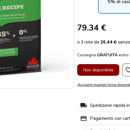
5% di cas
79.34 €
Consegna
GRATUITA
entro
favorite_b
Non disponibile
Avvisami quando torna disponi
local_shipping
Spedizione rapida i
payment
Pagamento con carta