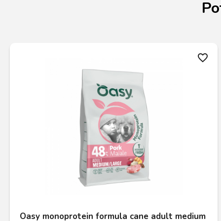
Po
favorite_border
Oasy monoprotein formula cane adult medium