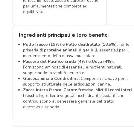
lenticchie rosse, zucca e carote fresche
per un'alimentazione completa ed
equilibrata.
Ingredienti principali e loro benefici
Pollo fresco (19%) e Pollo disidratato (18,5%):
Fonte
primaria di
proteine animali digeribili
, essenziali per il
mantenimento della massa muscolare.
Passera del Pacifico cruda (4%) e Uova (4%):
Forniscono aminoacidi essenziali e nutrienti naturali,
supportando la vitalità generale.
Glucosamina e Condroitina:
Componenti chiave per il
supporto strutturale delle articolazioni canine.
Zucca intera fresca, Carote fresche, Mirtilli rossi interi
freschi:
Ingredienti vegetali ricchi di antiossidanti che
contribuiscono al benessere generale del tratto
digestivo e urinario.