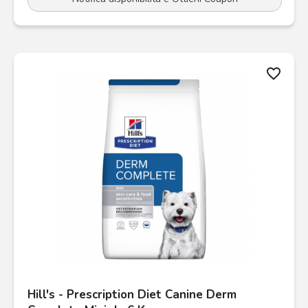
favorite_border
Hill's - Prescription Diet Canine Derm