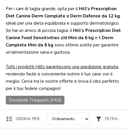
Per i cani di taglia grande, opta per il
Hill's Prescription
Punti
vendita
Diet Canine Derm Complete o Derm Defense da 12 kg
,
ideali per una dieta equilibrata e supporto dermatologico.
Blog
Se hai un amico di piccola taglia, il
Hill's Prescription Diet
e
news
Canine Food Sensitivities z/d Mini da 6 kg
e il
Derm
Complete Mini da 6 kg
sono ottime scelte per garantire
un'alimentazione sana e gustosa.
Tutti i prodotti Hill's garantiscono una spedizione gratuita
,
rendendo facile e conveniente nutrire il tuo cane con il
meglio. Cerca tra le nostre offerte e trova il cibo perfetto
per il tuo fedele compagno!
Domande Frequenti (FAQ)
format_line_spacing
filter_alt
ORDINA PER:
FILTRA: