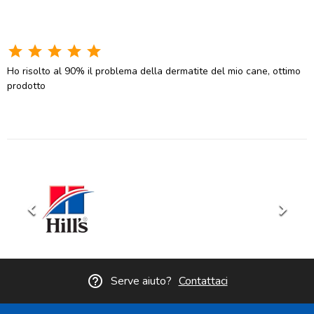
star
star
star
star
star
Ho risolto al 90% il problema della dermatite del mio cane, ottimo
prodotto
keyboard_arrow_left
keyboard_arrow_right
help_outline
Serve aiuto?
Contattaci