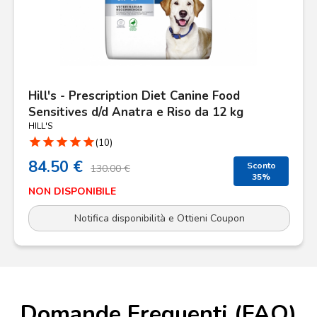
Hill's - Prescription Diet Canine Food
Sensitives d/d Anatra e Riso da 12 kg
HILL'S
star
star
star
star
star
(10)
84.50 €
Sconto
130.00 €
35%
NON DISPONIBILE
Notifica disponibilità e Ottieni Coupon
Domande Frequenti (FAQ)