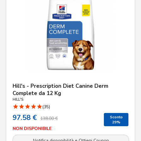
Hill's - Prescription Diet Canine Derm
Complete da 12 Kg
HILL'S
star
star
star
star
star
(35)
97.58 €
Sconto
138.00 €
29%
NON DISPONIBILE
Notifica disponibilità e Ottieni Coupon