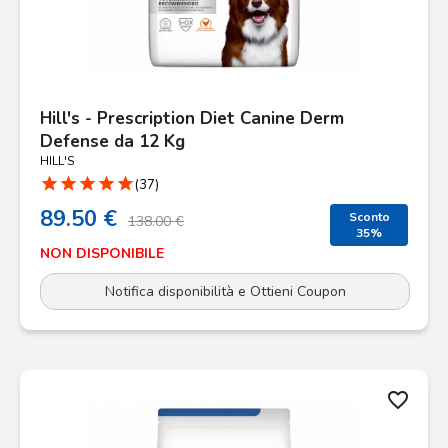
Hill's - Prescription Diet Canine Derm
Defense da 12 Kg
HILL'S
star
star
star
star
star
(37)
89.50 €
Sconto
138.00 €
35%
NON DISPONIBILE
Notifica disponibilità e Ottieni Coupon
favorite_border