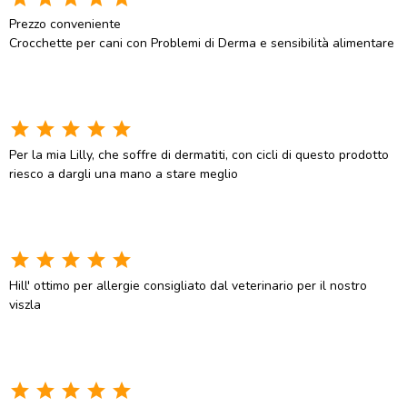
Prezzo conveniente
Crocchette per cani con Problemi di Derma e sensibilità alimentare
star
star
star
star
star
Per la mia Lilly, che soffre di dermatiti, con cicli di questo prodotto
riesco a dargli una mano a stare meglio
star
star
star
star
star
Hill' ottimo per allergie consigliato dal veterinario per il nostro
viszla
star
star
star
star
star