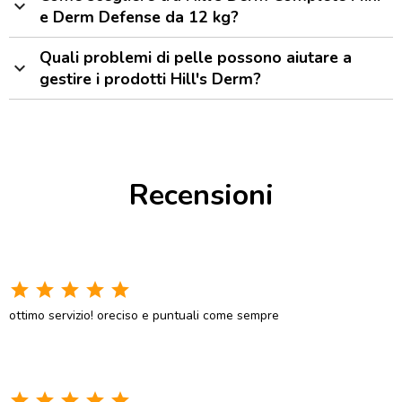
expand_more
e Derm Defense da 12 kg?
Quali problemi di pelle possono aiutare a
expand_more
gestire i prodotti Hill's Derm?
Recensioni
star
star
star
star
star
ottimo servizio! oreciso e puntuali come sempre
star
star
star
star
star