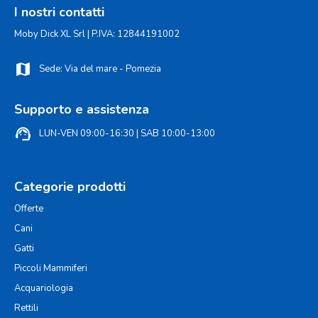
I nostri contatti
Moby Dick XL Srl | P.IVA: 12844191002
map
Sede: Via del mare - Pomezia
Supporto e assistenza
support_agent
LUN-VEN 09:00-16:30 | SAB 10:00-13:00
Categorie prodotti
Offerte
Cani
Gatti
Piccoli Mammiferi
Acquariologia
Rettili