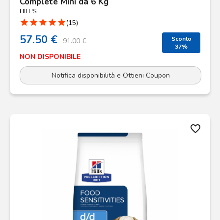
Complete Mini da 6 Kg
HILL'S
star
star
star
star
star
(15)
57.50 €
Sconto
91.00 €
37%
NON DISPONIBILE
Notifica disponibilità e Ottieni Coupon
favorite_border