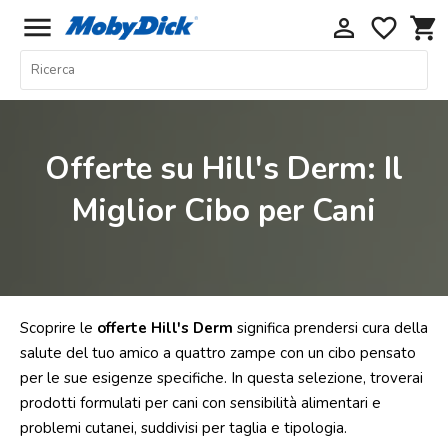
menu
perm_identity
favorite_border
shopping_cart
Home
Offerte
Cani
Offerte su Hill's Derm: Il
Gatti
Miglior Cibo per Cani
Piccoli
Mammiferi
Acquariologia
Rettili
Scoprire le
offerte Hill's Derm
significa prendersi cura della
Uccelli
salute del tuo amico a quattro zampe con un cibo pensato
per le sue esigenze specifiche. In questa selezione, troverai
Chi
prodotti formulati per cani con sensibilità alimentari e
siamo
problemi cutanei, suddivisi per taglia e tipologia.
Contatti