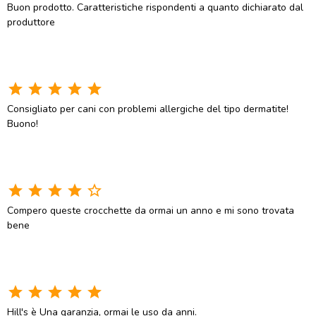
Buon prodotto. Caratteristiche rispondenti a quanto dichiarato dal
produttore
star
star
star
star
star
Consigliato per cani con problemi allergiche del tipo dermatite!
Buono!
star
star
star
star
star_border
Compero queste crocchette da ormai un anno e mi sono trovata
bene
star
star
star
star
star
Hill's è Una garanzia, ormai le uso da anni.