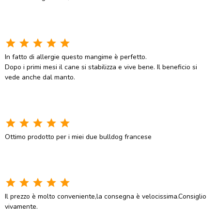
star
star
star
star
star
In fatto di allergie questo mangime è perfetto.
Dopo i primi mesi il cane si stabilizza e vive bene. Il beneficio si
vede anche dal manto.
star
star
star
star
star
Ottimo prodotto per i miei due bulldog francese
star
star
star
star
star
Il prezzo è molto conveniente,la consegna è velocissima.Consiglio
vivamente.