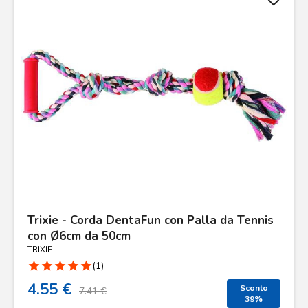
Trixie - Corda DentaFun con Palla da Tennis
con Ø6cm da 50cm
TRIXIE
star
star
star
star
star
(1)
4.55 €
Sconto
7.41 €
39%