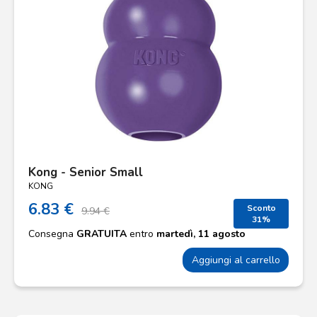
Kong - Senior Small
KONG
6.83 €
Sconto
9.94 €
31%
Consegna
GRATUITA
entro
martedì, 11 agosto
Aggiungi al carrello