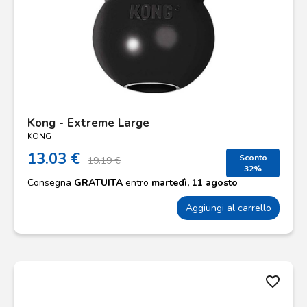
Kong - Extreme Large
KONG
13.03 €
Sconto
19.19 €
32%
Consegna
GRATUITA
entro
martedì, 11 agosto
Aggiungi al carrello
favorite_border