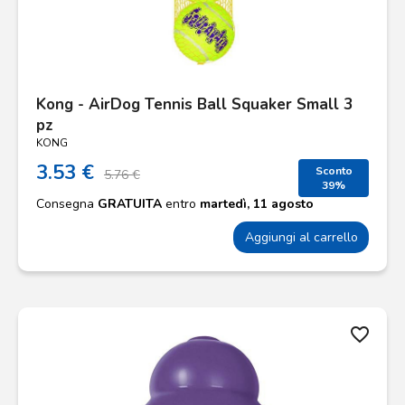
Kong - AirDog Tennis Ball Squaker Small 3
pz
KONG
3.53 €
Sconto
5.76 €
39%
Consegna
GRATUITA
entro
martedì, 11 agosto
Aggiungi al carrello
favorite_border