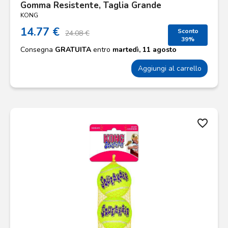
Gomma Resistente, Taglia Grande
KONG
14.77 €
Sconto
24.08 €
39%
Consegna
GRATUITA
entro
martedì, 11 agosto
Aggiungi al carrello
favorite_border