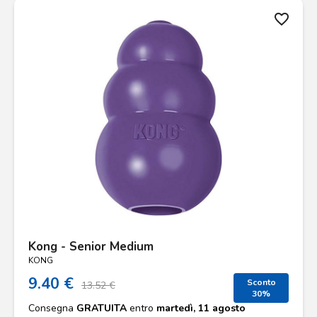
favorite_border
Kong - Senior Medium
KONG
9.40 €
Sconto
13.52 €
30%
Consegna
GRATUITA
entro
martedì, 11 agosto