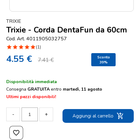
Punti
vendita
TRIXIE
Blog
Trixie - Corda DentaFun da 60cm
e
Cod. Art. 4011905032757
news
star
star
star
star
star
(1)
4.55 €
Sconto
7.41 €
39%
Disponibilità immediata
Consegna
GRATUITA
entro
martedì, 11 agosto
Ultimi pezzi disponibili!
-
+
add_shopping_cart
Aggiungi al carrello
favorite_border