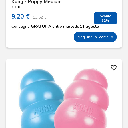
Kong - Puppy Medium
KONG
9.20 €
Sconto
13.52 €
32%
Consegna
GRATUITA
entro
martedì, 11 agosto
Aggiungi al carrello
favorite_border