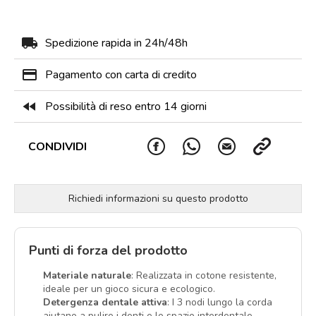
local_shipping
Spedizione rapida in 24h/48h
payment
Pagamento con carta di credito
fast_rewind
Possibilità di reso entro 14 giorni
CONDIVIDI
Richiedi informazioni su questo prodotto
Punti di forza del prodotto
Materiale naturale
: Realizzata in cotone resistente,
ideale per un gioco sicura e ecologico.
Detergenza dentale attiva
: I 3 nodi lungo la corda
aiutano a pulire i denti e lo spazio interdentale