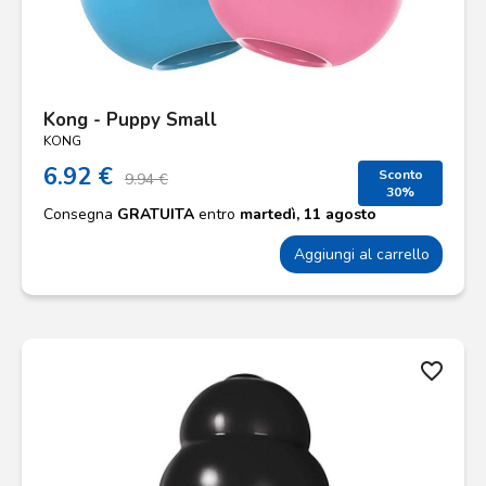
Kong - Puppy Small
KONG
6.92 €
Sconto
9.94 €
30%
Consegna
GRATUITA
entro
martedì, 11 agosto
Aggiungi al carrello
favorite_border