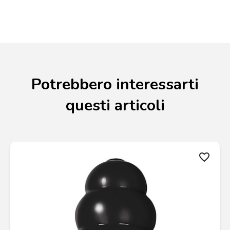
Potrebbero interessarti
questi articoli
favorite_border