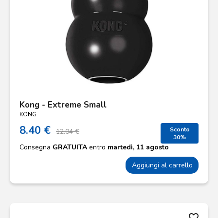
Kong - Extreme Small
KONG
8.40 €
Sconto
12.04 €
30%
Consegna
GRATUITA
entro
martedì, 11 agosto
Aggiungi al carrello
favorite_border