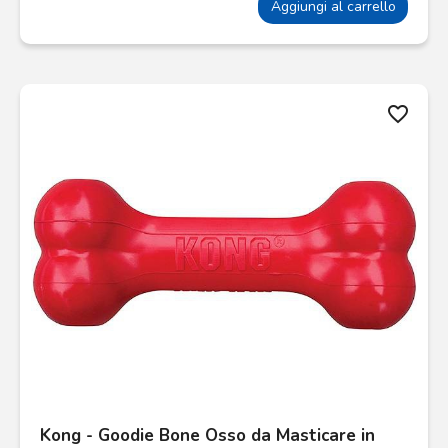
Aggiungi al carrello
favorite_border
Kong - Goodie Bone Osso da Masticare in