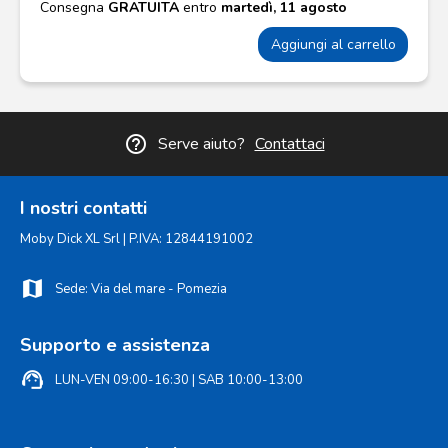
Consegna
GRATUITA
entro
martedì, 11 agosto
Aggiungi al carrello
help_outline
Serve aiuto?
Contattaci
I nostri contatti
Moby Dick XL Srl | P.IVA: 12844191002
map
Sede: Via del mare - Pomezia
Supporto e assistenza
support_agent
LUN-VEN 09:00-16:30 | SAB 10:00-13:00