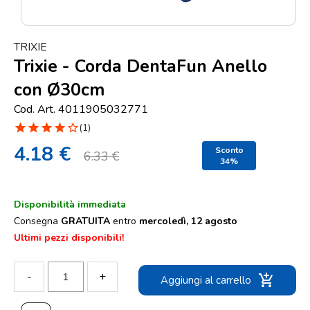
Punti
vendita
TRIXIE
Blog
Trixie - Corda DentaFun Anello
e
con Ø30cm
news
Cod. Art. 4011905032771
star
star
star
star
star_border
(1)
4.18 €
Sconto
6.33 €
34%
Disponibilità immediata
Consegna
GRATUITA
entro
mercoledì, 12 agosto
Ultimi pezzi disponibili!
-
+
add_shopping_cart
Aggiungi al carrello