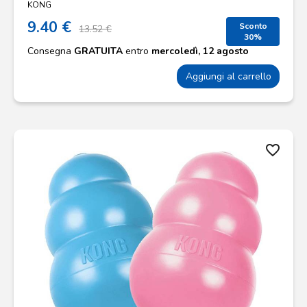
KONG
9.40 €
Sconto
13.52 €
30%
Consegna
GRATUITA
entro
mercoledì, 12 agosto
Aggiungi al carrello
favorite_border