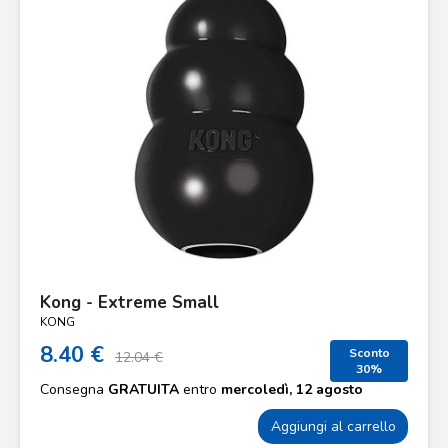
Kong - Extreme Small
KONG
8.40 €
Sconto
12.04 €
30%
Consegna
GRATUITA
entro
mercoledì, 12 agosto
Aggiungi al carrello