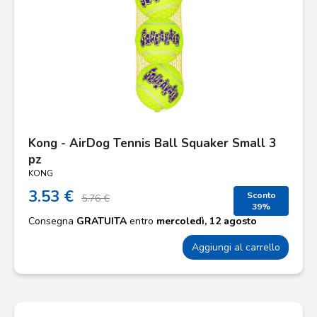
Kong - AirDog Tennis Ball Squaker Small 3
pz
KONG
3.53 €
Sconto
5.76 €
39%
Consegna
GRATUITA
entro
mercoledì, 12 agosto
Aggiungi al carrello