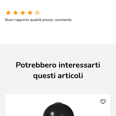
star
star
star
star
star_border
Buon rapporto qualità prezzo, resistente.
Potrebbero interessarti
questi articoli
favorite_border