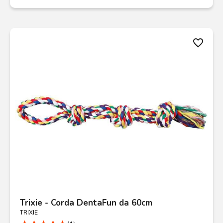
favorite_border
Trixie - Corda DentaFun da 60cm
TRIXIE