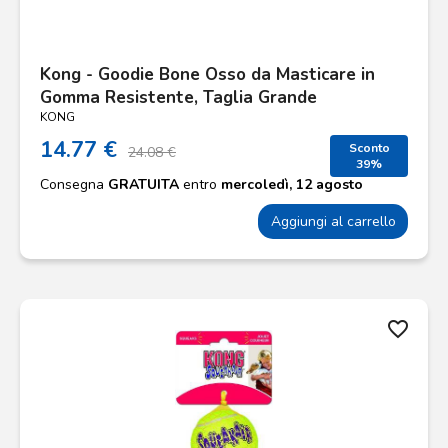
Kong - Goodie Bone Osso da Masticare in
Gomma Resistente, Taglia Grande
KONG
14.77 €
Sconto
24.08 €
39%
Consegna
GRATUITA
entro
mercoledì, 12 agosto
Aggiungi al carrello
favorite_border