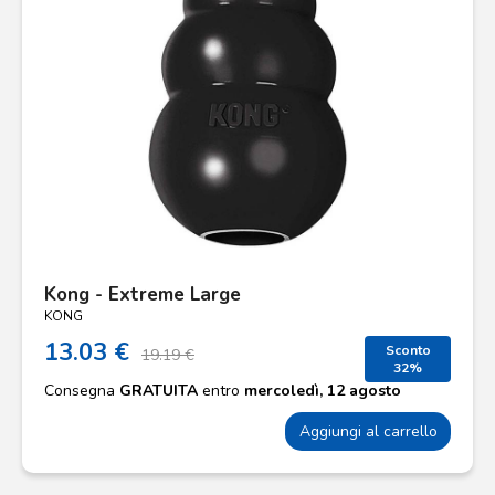
Kong - Extreme Large
KONG
13.03 €
Sconto
19.19 €
32%
Consegna
GRATUITA
entro
mercoledì, 12 agosto
Aggiungi al carrello