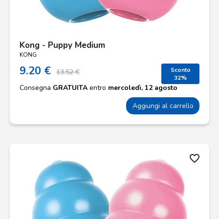
Kong - Puppy Medium
KONG
9.20 €
Sconto
13.52 €
32%
Consegna
GRATUITA
entro
mercoledì, 12 agosto
Aggiungi al carrello
favorite_border