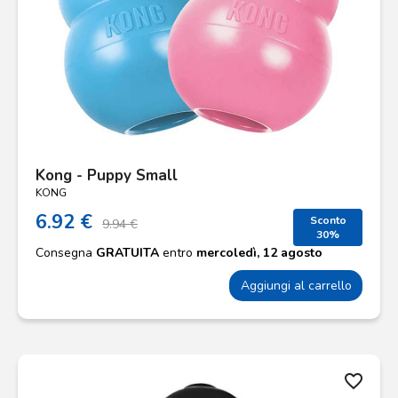
Kong - Puppy Small
KONG
6.92 €
Sconto
9.94 €
30%
Consegna
GRATUITA
entro
mercoledì, 12 agosto
Aggiungi al carrello
favorite_border