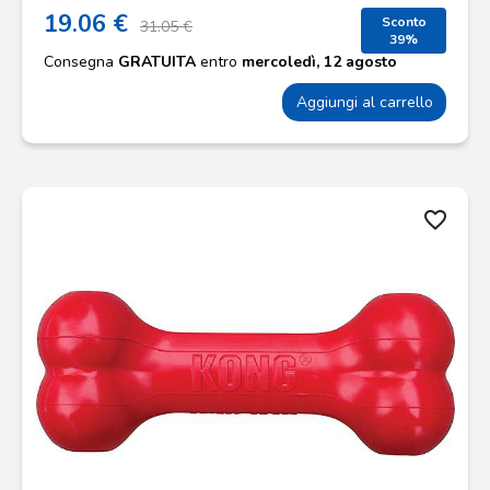
19.06 €
Sconto
31.05 €
39%
Consegna
GRATUITA
entro
mercoledì, 12 agosto
Aggiungi al carrello
favorite_border