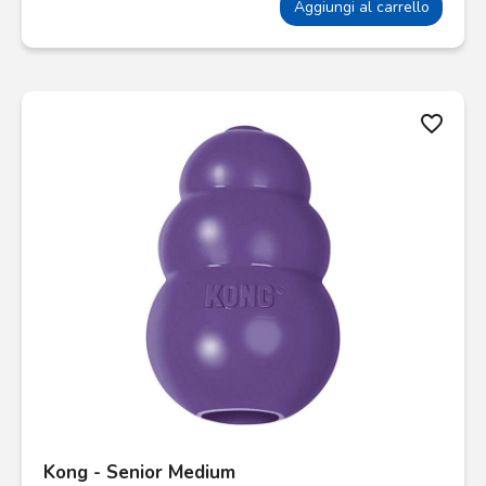
Aggiungi al carrello
favorite_border
Kong - Senior Medium