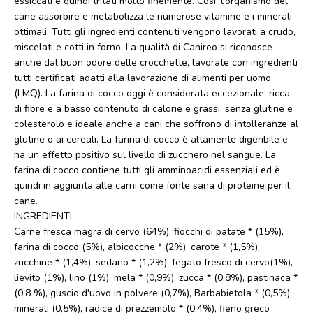
essiccati e quindi tritati molto finemente. Così, l'organismo del
cane assorbire e metabolizza le numerose vitamine e i minerali
ottimali. Tutti gli ingredienti contenuti vengono lavorati a crudo,
miscelati e cotti in forno. La qualità di Canireo si riconosce
anche dal buon odore delle crocchette, lavorate con ingredienti
tutti certificati adatti alla lavorazione di alimenti per uomo
(LMQ). La farina di cocco oggi è considerata eccezionale: ricca
di fibre e a basso contenuto di calorie e grassi, senza glutine e
colesterolo e ideale anche a cani che soffrono di intolleranze al
glutine o ai cereali. La farina di cocco è altamente digeribile e
ha un effetto positivo sul livello di zucchero nel sangue. La
farina di cocco contiene tutti gli amminoacidi essenziali ed è
quindi in aggiunta alle carni come fonte sana di proteine per il
cane.
INGREDIENTI
Carne fresca magra di cervo (64%), fiocchi di patate * (15%),
farina di cocco (5%), albicocche * (2%), carote * (1,5%),
zucchine * (1,4%), sedano * (1,2%), fegato fresco di cervo(1%),
lievito (1%), lino (1%), mela * (0,9%), zucca * (0,8%), pastinaca *
(0,8 %), guscio d'uovo in polvere (0,7%), Barbabietola * (0,5%),
minerali (0,5%), radice di prezzemolo * (0,4%), fieno greco