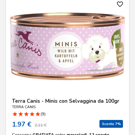
favorite_border
Terra Canis - Minis con Selvaggina da 100gr
TERRA CANIS
star
star
star
star
star
(9)
1.97 €
Sconto 7%
2.11 €
Consegna
GRATUITA
entro
mercoledì, 12 agosto