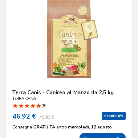
Terra Canis - Canireo al Manzo da 2,5 kg
TERRA CANIS
star
star
star
star
star
(8)
46.92 €
Sconto 6%
49.80 €
Consegna
GRATUITA
entro
mercoledì, 12 agosto