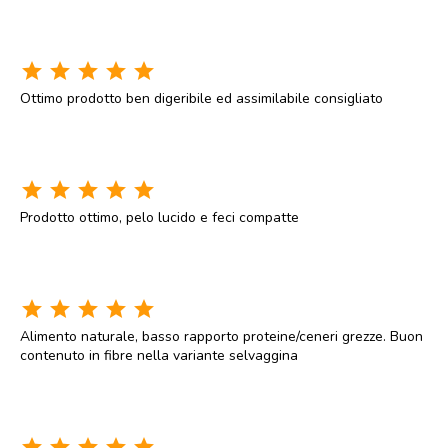
star
star
star
star
star
Ottimo prodotto ben digeribile ed assimilabile consigliato
star
star
star
star
star
Prodotto ottimo, pelo lucido e feci compatte
star
star
star
star
star
Alimento naturale, basso rapporto proteine/ceneri grezze. Buon
contenuto in fibre nella variante selvaggina
star
star
star
star
star