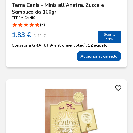
Terra Canis - Minis all'Anatra, Zucca e
Sambuco da 100gr
TERRA CANIS
star
star
star
star
star
(6)
1.83 €
Sconto
2.11 €
13%
Consegna
GRATUITA
entro
mercoledì, 12 agosto
Aggiungi al carrello
favorite_border