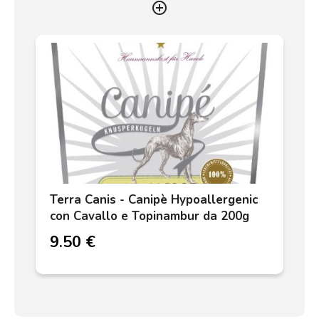
add_circle_outline
Terra Canis - Canipè Hypoallergenic
con Cavallo e Topinambur da 200g
9.50 €