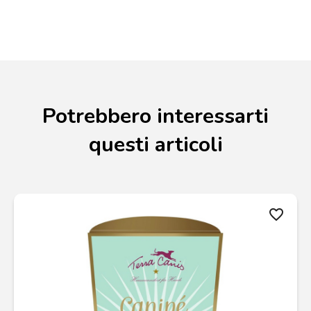
Potrebbero interessarti
questi articoli
favorite_border