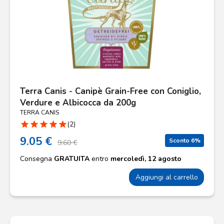
Terra Canis - Canipè Grain-Free con Coniglio,
Verdure e Albicocca da 200g
TERRA CANIS
star
star
star
star
star
(2)
9.05 €
Sconto 6%
9.60 €
Consegna
GRATUITA
entro
mercoledì, 12 agosto
Aggiungi al carrello