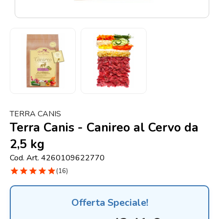
Punti
vendita
Blog
e
news
TERRA CANIS
Terra Canis - Canireo al Cervo da
2,5 kg
Cod. Art. 4260109622770
star
star
star
star
star
(16)
Offerta Speciale!