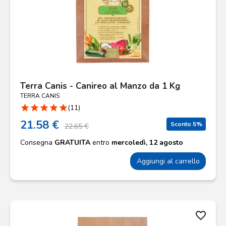
Terra Canis - Canireo al Manzo da 1 Kg
TERRA CANIS
star
star
star
star
star
(11)
21.58 €
Sconto 5%
22.65 €
Consegna
GRATUITA
entro
mercoledì, 12 agosto
Aggiungi al carrello
favorite_border