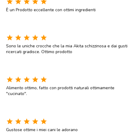
star
star
star
star
star
È un Prodotto eccellente con ottimi ingredienti
star
star
star
star
star
Sono le uniche crocche che la mia Akita schizzinosa e dai gusti
ricercati gradisce. Ottimo prodotto
star
star
star
star
star
Alimento ottimo, fatto con prodotti naturali ottimamente
''cucinato''.
star
star
star
star
star
Gustose ottime i miei cani le adorano