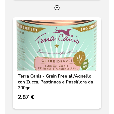
add_circle_outline
Terra Canis - Grain Free all'Agnello
con Zucca, Pastinaca e Passiflora da
200gr
2.87 €