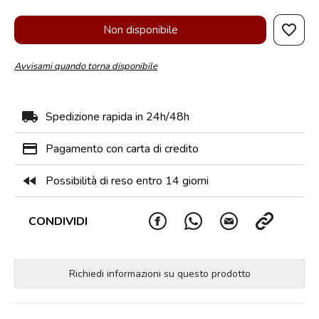
favorite_border
Non disponibile
Avvisami quando torna disponibile
local_shipping
Spedizione rapida in 24h/48h
payment
Pagamento con carta di credito
fast_rewind
Possibilità di reso entro 14 giorni
CONDIVIDI
Richiedi informazioni su questo prodotto