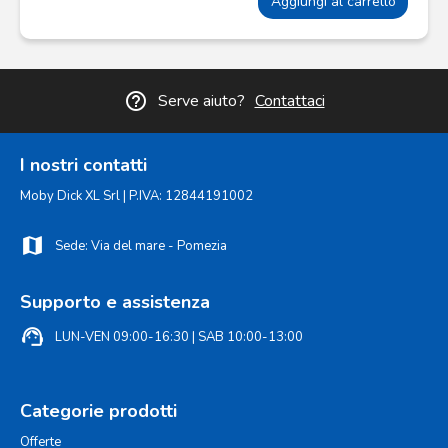
Aggiungi al carrello
help_outline
Serve aiuto?
Contattaci
I nostri contatti
Moby Dick XL Srl | P.IVA: 12844191002
map
Sede: Via del mare - Pomezia
Supporto e assistenza
support_agent
LUN-VEN 09:00-16:30 | SAB 10:00-13:00
Categorie prodotti
Offerte