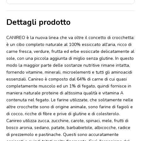
Dettagli prodotto
CANIREO è la nuova linea che va oltre il concetto di crocchetta:
è un cibo completo naturale al 100% essiccato all'aria, ricco di
carne fresca, verdure, frutta ed erbe essiccate delicatamente al
sole, con una piccola aggiunta di miglio senza glutine. In questo
modo la maggior parte delle sostanze nutritive rimane intatta,
fornendo vitamine, minerali, microelementi e tutti gli aminoacidi
essenziali. Canireo è composto dal 64% di carne di cui quasi
completamente muscolo ed un 1% di fegato, quindi fornisce in
maniera naturale proteine di altissima qualità e vitamina A
contenuta nel fegato. Le farine utilizzate, che solitamente nelle
altre crocchette sono di origine animale, sono farine di fagioli e
di cocco, ricche di fibre e prive di glutine e di colesterolo.
Canireo utilizza zucca, zucchine, carote, spinaci, mele, frutti di
bosco aronia, sedano, patate, barbabietole, albicocche, radice
di prezzemolo e pastinache. Questi sono accuratamente