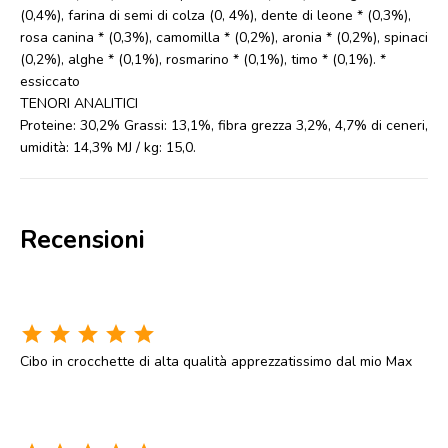
(0,4%), farina di semi di colza (0, 4%), dente di leone * (0,3%),
rosa canina * (0,3%), camomilla * (0,2%), aronia * (0,2%), spinaci
(0,2%), alghe * (0,1%), rosmarino * (0,1%), timo * (0,1%). *
essiccato
TENORI ANALITICI
Proteine: 30,2% Grassi: 13,1%, fibra grezza 3,2%, 4,7% di ceneri,
umidità: 14,3% MJ / kg: 15,0.
Recensioni
star
star
star
star
star
Cibo in crocchette di alta qualità apprezzatissimo dal mio Max