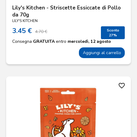
Lily's Kitchen - Striscette Essiccate di Pollo
da 70g
LILY'S KITCHEN
3.45 €
Sconto
4.70 €
27%
Consegna
GRATUITA
entro
mercoledì, 12 agosto
Aggiungi al carrello
favorite_border