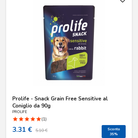
Prolife - Snack Grain Free Sensitive al
Coniglio da 90g
PROLIFE
star
star
star
star
star
(1)
3.31 €
Sconto
5.10 €
35%