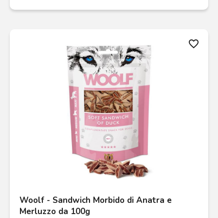
favorite_border
Woolf - Sandwich Morbido di Anatra e
Merluzzo da 100g