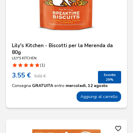
Lily's Kitchen - Biscotti per la Merenda da
80g
LILY'S KITCHEN
star
star
star
star
star
(1)
3.55 €
Sconto
5.01 €
29%
Consegna
GRATUITA
entro
mercoledì, 12 agosto
Aggiungi al carrello
favorite_border