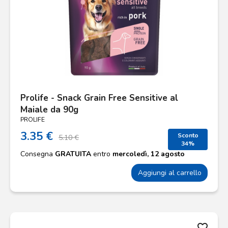
Prolife - Snack Grain Free Sensitive al
Maiale da 90g
PROLIFE
3.35 €
Sconto
5.10 €
34%
Consegna
GRATUITA
entro
mercoledì, 12 agosto
Aggiungi al carrello
favorite_border