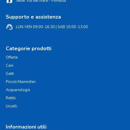
map
Sede: Via del mare - Pomezia
Supporto e assistenza
support_agent
LUN-VEN 09:00-16:30 | SAB 10:00-13:00
Categorie prodotti
Offerte
Cani
Gatti
Piccoli Mammiferi
Acquariologia
Rettili
Uccelli
Informazioni utili