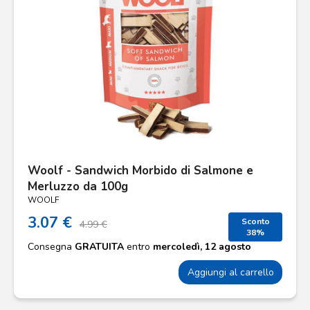
Woolf - Sandwich Morbido di Salmone e
Merluzzo da 100g
WOOLF
3.07 €
Sconto
4.99 €
38%
Consegna
GRATUITA
entro
mercoledì, 12 agosto
Aggiungi al carrello