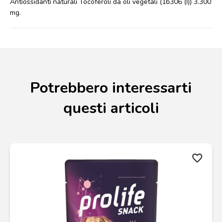
Antiossidanti naturali Tocoferoli da oli vegetali (1b306 (I)) 3.300
mg.
Potrebbero interessarti
questi articoli
favorite_border