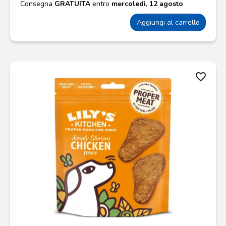
Consegna
GRATUITA
entro
mercoledì, 12 agosto
Aggiungi al carrello
favorite_border