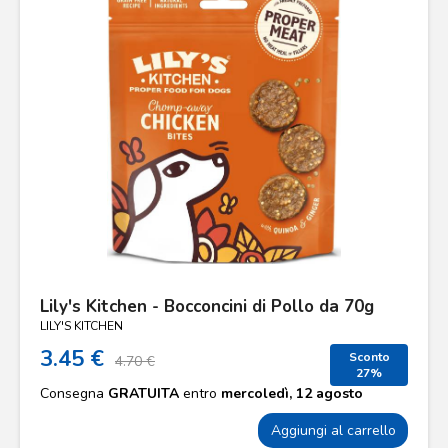
Lily's Kitchen - Bocconcini di Pollo da 70g
LILY'S KITCHEN
3.45 €
Sconto
4.70 €
27%
Consegna
GRATUITA
entro
mercoledì, 12 agosto
Aggiungi al carrello