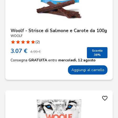
Woolf - Strisce di Salmone e Carote da 100g
WOOLF
star
star
star
star
star
(2)
3.07 €
Sconto
4.99 €
38%
Consegna
GRATUITA
entro
mercoledì, 12 agosto
Aggiungi al carrello
favorite_border