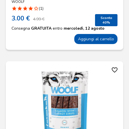
WOOLF
star
star
star
star
star_border
(1)
3.00 €
Sconto
4.99 €
40%
Consegna
GRATUITA
entro
mercoledì, 12 agosto
Aggiungi al carrello
favorite_border