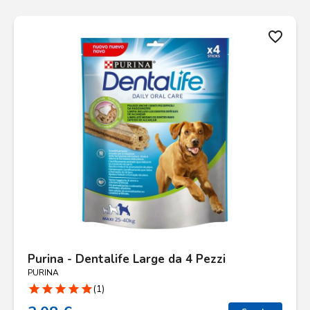
favorite_border
Purina - Dentalife Large da 4 Pezzi
PURINA
star
star
star
star
star
(1)