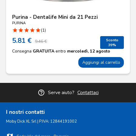
Purina - Dentalife Mini da 21 Pezzi
PURINA
star
star
star
star
star
(1)
5.81 €
Sconto
9.46 €
39%
Consegna
GRATUITA
entro
mercoledì, 12 agosto
Aggiungi al carrello
help_outline
Serve aiuto?
Contattaci
I nostri contatti
Moby Dick XL Srl | P.IVA: 12844191002