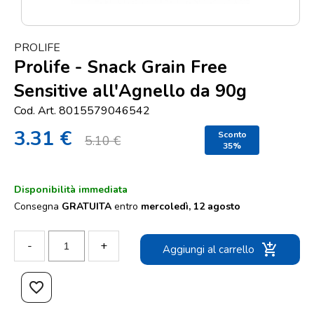
Punti
vendita
PROLIFE
Blog
Prolife - Snack Grain Free
e
Sensitive all'Agnello da 90g
news
Cod. Art. 8015579046542
3.31 €
Sconto
5.10 €
35%
Disponibilità immediata
Consegna
GRATUITA
entro
mercoledì, 12 agosto
-
+
add_shopping_cart
Aggiungi al carrello
favorite_border