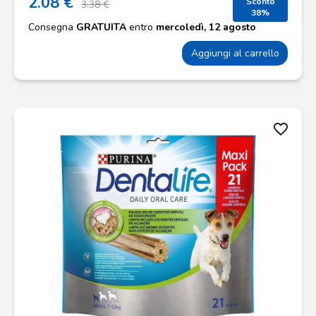
2.08 €
Sconto
3.38 €
38%
Consegna
GRATUITA
entro
mercoledì, 12 agosto
Aggiungi al carrello
favorite_border