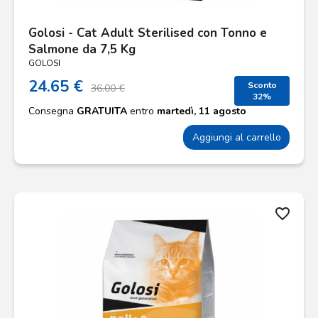
Golosi - Cat Adult Sterilised con Tonno e
Salmone da 7,5 Kg
GOLOSI
24.65 €
Sconto
36.00 €
32%
Consegna
GRATUITA
entro
martedì, 11 agosto
Aggiungi al carrello
favorite_border