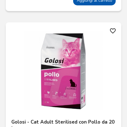
Aggiungi al carrello
favorite_border
Golosi - Cat Adult Sterilised con Pollo da 20