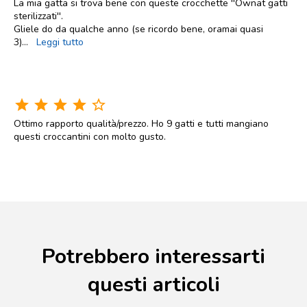
La mia gatta si trova bene con queste crocchette ''Ownat gatti
sterilizzati''.
Gliele do da qualche anno (se ricordo bene, oramai quasi
3)
...
Leggi tutto
star
star
star
star
star_border
Ottimo rapporto qualità/prezzo. Ho 9 gatti e tutti mangiano
questi croccantini con molto gusto.
Potrebbero interessarti
questi articoli