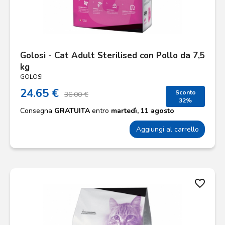
Golosi - Cat Adult Sterilised con Pollo da 7,5
kg
GOLOSI
24.65 €
Sconto
36.00 €
32%
Consegna
GRATUITA
entro
martedì, 11 agosto
Aggiungi al carrello
favorite_border