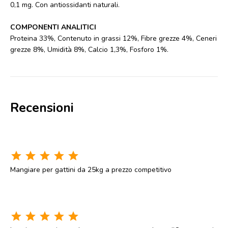
0,1 mg. Con antiossidanti naturali.
COMPONENTI ANALITICI
Proteina 33%, Contenuto in grassi 12%, Fibre grezze 4%, Ceneri
grezze 8%, Umidità 8%, Calcio 1,3%, Fosforo 1%.
Recensioni
star
star
star
star
star
Mangiare per gattini da 25kg a prezzo competitivo
star
star
star
star
star