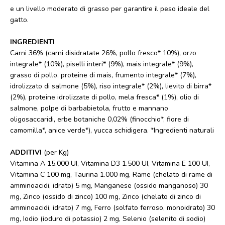
e un livello moderato di grasso per garantire il peso ideale del
gatto.
INGREDIENTI
Carni 36% (carni disidratate 26%, pollo fresco* 10%), orzo
integrale* (10%), piselli interi* (9%), mais integrale* (9%),
grasso di pollo, proteine di mais, frumento integrale* (7%),
idrolizzato di salmone (5%), riso integrale* (2%), lievito di birra*
(2%), proteine idrolizzate di pollo, mela fresca* (1%), olio di
salmone, polpe di barbabietola, frutto e mannano
oligosaccaridi, erbe botaniche 0,02% (finocchio*, fiore di
camomilla*, anice verde*), yucca schidigera. *Ingredienti naturali
ADDITIVI
(per Kg)
Vitamina A 15.000 UI, Vitamina D3 1.500 UI, Vitamina E 100 UI,
Vitamina C 100 mg, Taurina 1.000 mg, Rame (chelato di rame di
amminoacidi, idrato) 5 mg, Manganese (ossido manganoso) 30
mg, Zinco (ossido di zinco) 100 mg, Zinco (chelato di zinco di
amminoacidi, idrato) 7 mg, Ferro (solfato ferroso, monoidrato) 30
mg, Iodio (ioduro di potassio) 2 mg, Selenio (selenito di sodio)