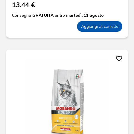
13.44 €
Consegna
GRATUITA
entro
martedì, 11 agosto
Aggiungi al carrello
favorite_border