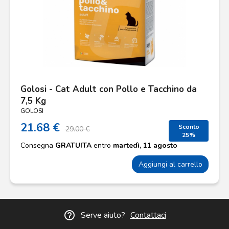
Golosi - Cat Adult con Pollo e Tacchino da
7,5 Kg
GOLOSI
21.68 €
Sconto
29.00 €
25%
Consegna
GRATUITA
entro
martedì, 11 agosto
Aggiungi al carrello
help_outline
Serve aiuto?
Contattaci