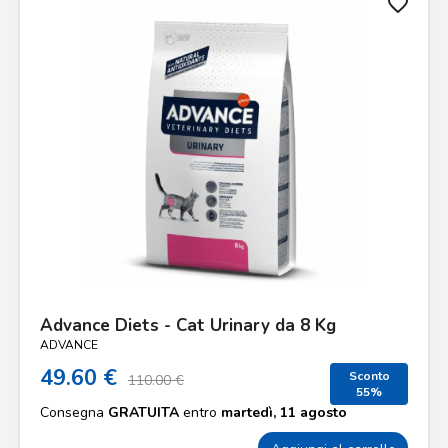
favorite_border
Advance Diets - Cat Urinary da 8 Kg
ADVANCE
49.60 €
Sconto
110.00 €
55%
Consegna
GRATUITA
entro
martedì, 11 agosto