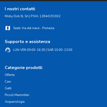
I nostri contatti
Moby Dick XL Srl | P.IVA: 12844191002
map
Sede: Via del mare - Pomezia
Supporto e assistenza
support_agent
LUN-VEN 09:00-16:30 | SAB 10:00-13:00
Categorie prodotti
Offerte
Cani
Gatti
Piccoli Mammiferi
Acquariologia