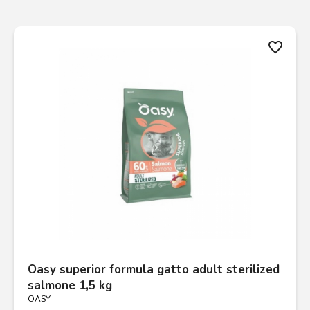
favorite_border
Oasy superior formula gatto adult sterilized
salmone 1,5 kg
OASY