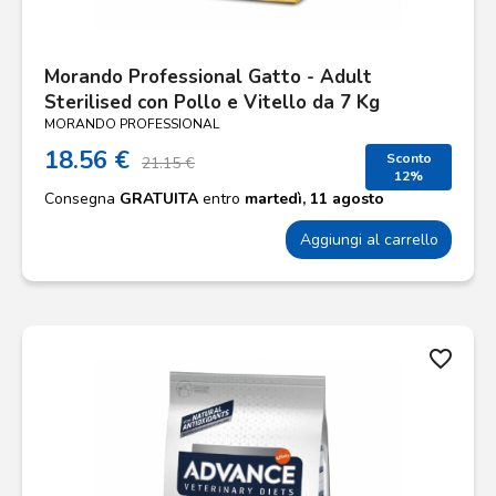
Morando Professional Gatto - Adult
Sterilised con Pollo e Vitello da 7 Kg
MORANDO PROFESSIONAL
18.56 €
Sconto
21.15 €
12%
Consegna
GRATUITA
entro
martedì, 11 agosto
Aggiungi al carrello
favorite_border