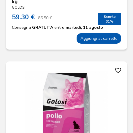
kg
GOLOSI
59.30 €
Sconto
85.50 €
31%
Consegna
GRATUITA
entro
martedì, 11 agosto
Aggiungi al carrello
favorite_border