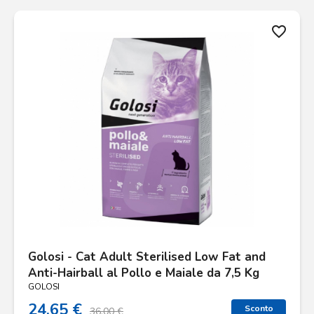
favorite_border
Golosi - Cat Adult Sterilised Low Fat and
Anti-Hairball al Pollo e Maiale da 7,5 Kg
GOLOSI
24.65 €
Sconto
36.00 €