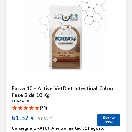
Forza 10 - Active VetDiet Intestinal Colon
Fase 2 da 10 Kg
FORZA 10
star
star
star
star
star
(20)
61.52 €
Sconto
91.80 €
33%
Consegna
GRATUITA
entro
martedì, 11 agosto