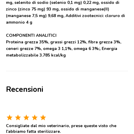
mg, selenito di sodio (selenio 0,1 mg) 0,22 mg, ossido di
zinco (zinco 75 mg) 93 mg, ossido di manganese(II)
(manganese 7,5 mg) 9,68 mg, Additivi zootecnici: cloruro di
ammonio 4 g
COMPONENTI ANALITICI
Proteina grezza 35%, grassi grezzi 12%, fibra grezza 3%,
ceneri grezze 7%, omega 3 1,1%, omega 6 3%;, Energia
metabolizzabile 3.785 kcal/kg
Recensioni
star
star
star
star
star
Consigliate dal mio veterinario, prese queste visto che
l'abbiamo fatta sterilizzare.