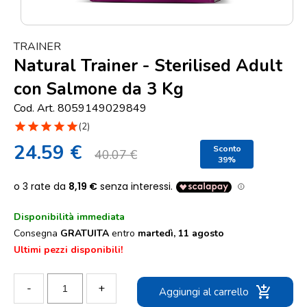
Punti
vendita
TRAINER
Blog
Natural Trainer - Sterilised Adult
e
con Salmone da 3 Kg
news
Cod. Art. 8059149029849
star
star
star
star
star
(2)
24.59 €
Sconto
40.07 €
39%
Disponibilità immediata
Consegna
GRATUITA
entro
martedì, 11 agosto
Ultimi pezzi disponibili!
-
+
add_shopping_cart
Aggiungi al carrello