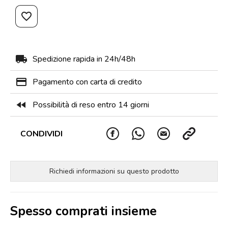
favorite_border
local_shipping
Spedizione rapida in 24h/48h
payment
Pagamento con carta di credito
fast_rewind
Possibilità di reso entro 14 giorni
CONDIVIDI
Richiedi informazioni su questo prodotto
Spesso comprati insieme