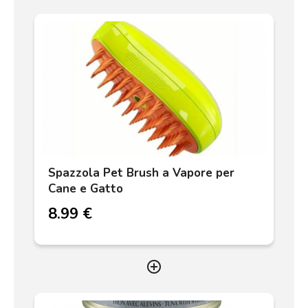
Spazzola Pet Brush a Vapore per
Cane e Gatto
8.99 €
add_circle_outline