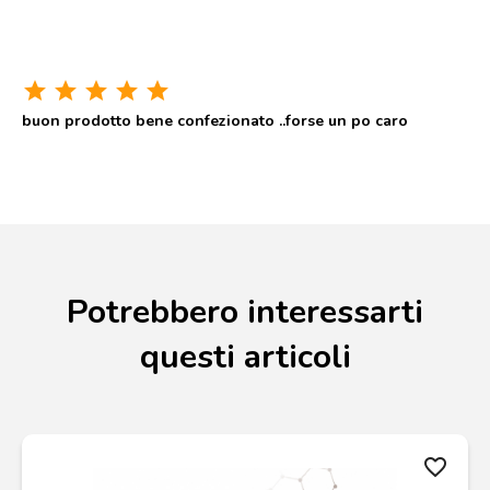
star
star
star
star
star
buon prodotto bene confezionato ..forse un po caro
Potrebbero interessarti
questi articoli
favorite_border