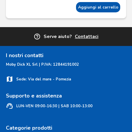
Aggiungi al carrello
help_outline
Serve aiuto?
Contattaci
I nostri contatti
Moby Dick XL Srl | P.IVA: 12844191002
map
Sede: Via del mare - Pomezia
Supporto e assistenza
support_agent
LUN-VEN 09:00-16:30 | SAB 10:00-13:00
Categorie prodotti