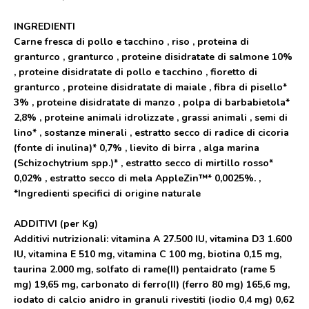
INGREDIENTI
Carne fresca di pollo e tacchino , riso , proteina di
granturco , granturco , proteine disidratate di salmone 10%
, proteine disidratate di pollo e tacchino , fioretto di
granturco , proteine disidratate di maiale , fibra di pisello*
3% , proteine disidratate di manzo , polpa di barbabietola*
2,8% , proteine animali idrolizzate , grassi animali , semi di
lino* , sostanze minerali , estratto secco di radice di cicoria
(fonte di inulina)* 0,7% , lievito di birra , alga marina
(Schizochytrium spp.)* , estratto secco di mirtillo rosso*
0,02% , estratto secco di mela AppleZin™* 0,0025%. ,
*Ingredienti specifici di origine naturale
ADDITIVI
(per Kg)
Additivi nutrizionali: vitamina A 27.500 IU, vitamina D3 1.600
IU, vitamina E 510 mg, vitamina C 100 mg, biotina 0,15 mg,
taurina 2.000 mg, solfato di rame(II) pentaidrato (rame 5
mg) 19,65 mg, carbonato di ferro(II) (ferro 80 mg) 165,6 mg,
iodato di calcio anidro in granuli rivestiti (iodio 0,4 mg) 0,62