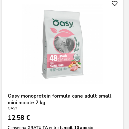
favorite_border
Oasy monoprotein formula cane adult small
mini maiale 2 kg
OASY
12.58 €
Consegna
GRATUITA
entro
lunedì, 10 agosto