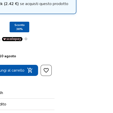
k (2.42 €)
se acquisti questo prodotto
Sconto
36%
 10 agosto
add_shopping_cart
favorite_border
ngi al carrello
8h
dito