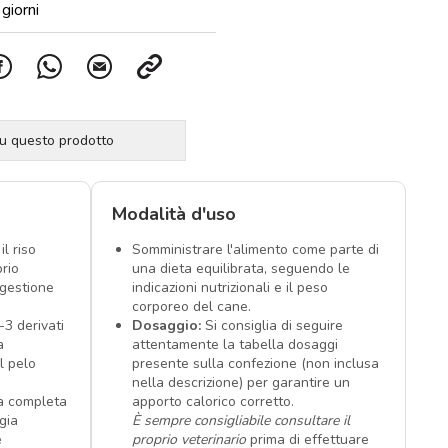
giorni
su questo prodotto
Modalità d'uso
il riso
Somministrare l'alimento come parte di
brio
una dieta equilibrata, seguendo le
igestione
indicazioni nutrizionali e il peso
corporeo del cane.
-3 derivati
Dosaggio:
Si consiglia di seguire
a
attentamente la tabella dosaggi
l pelo
presente sulla confezione (non inclusa
nella descrizione) per garantire un
ta completa
apporto calorico corretto.
gia
È sempre consigliabile consultare il
e
proprio veterinario
prima di effettuare