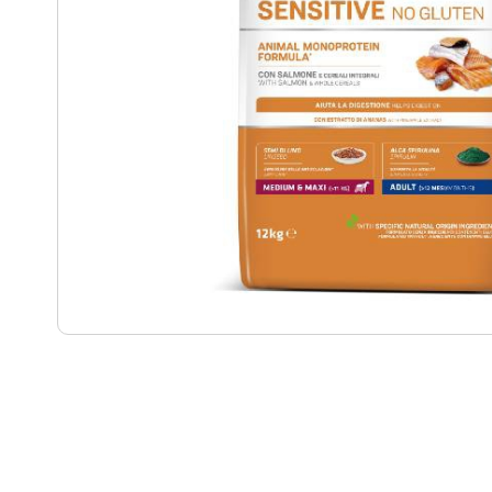
Punti
vendita
Blog
e
news