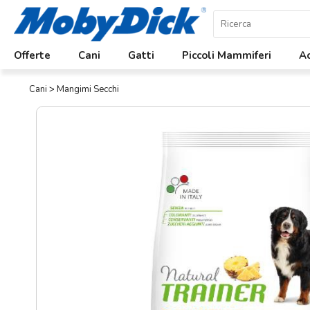
Home
Offerte
Cani
Gatti
Piccoli Mammiferi
Ac
Offerte
Cani
>
Mangimi Secchi
Cani
Gatti
Piccoli
Mammiferi
Acquariologia
Rettili
Uccelli
Chi
siamo
Contatti