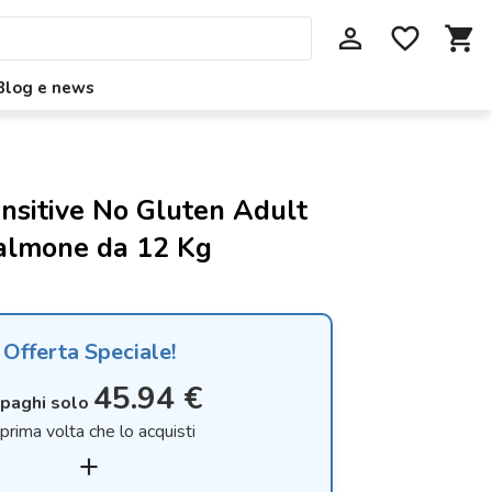
perm_identity
favorite_border
shopping_cart
Blog e news
ensitive No Gluten Adult
almone da 12 Kg
Offerta Speciale!
45.94 €
 paghi solo
 prima volta che lo acquisti
add