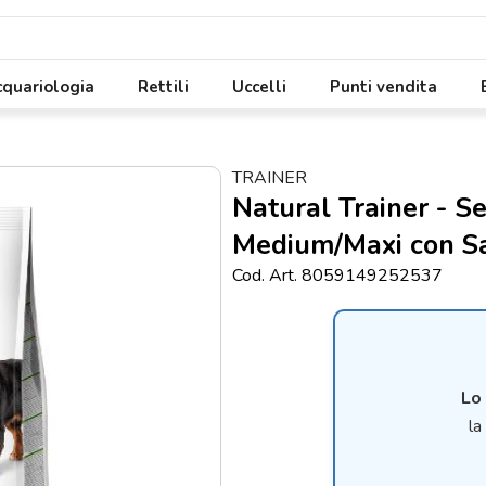
quariologia
Rettili
Uccelli
Punti vendita
TRAINER
Natural Trainer - S
Medium/Maxi con S
Cod. Art. 8059149252537
Lo
la