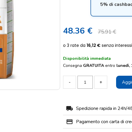
5% di cashbac
48.36 €
75.91 €
Disponibilità immediata
Consegna
GRATUITA
entro
lunedì,
-
+
Aggiu
local_shipping
Spedizione rapida in 24h/4
payment
Pagamento con carta di cre