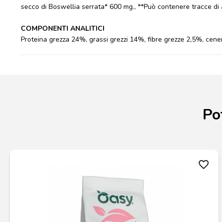
secco di Boswellia serrata* 600 mg., **Può contenere tracce di a
COMPONENTI ANALITICI
Proteina grezza 24%, grassi grezzi 14%, fibre grezze 2,5%, ce
Po
favorite_border