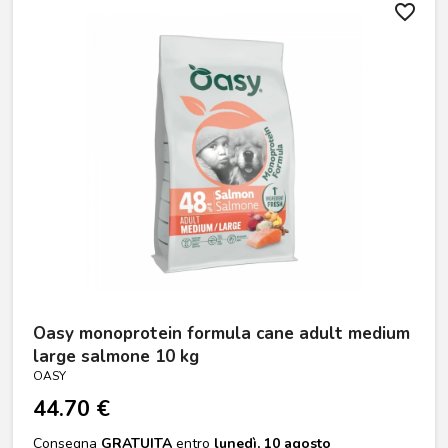
favorite_border
Oasy monoprotein formula cane adult medium
large salmone 10 kg
OASY
44.70 €
Consegna
GRATUITA
entro
lunedì, 10 agosto