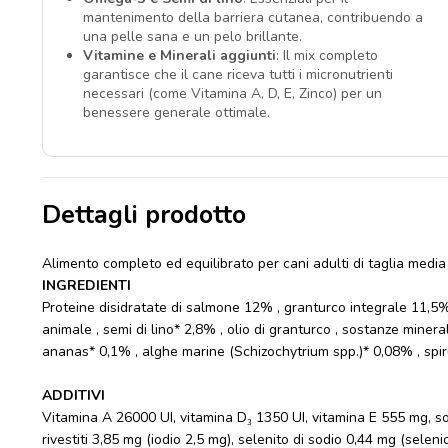
mantenimento della barriera cutanea, contribuendo a
una pelle sana e un pelo brillante.
Vitamine e Minerali aggiunti
: Il mix completo
garantisce che il cane riceva tutti i micronutrienti
necessari (come Vitamina A, D, E, Zinco) per un
benessere generale ottimale.
Dettagli prodotto
Alimento completo ed equilibrato per cani adulti di taglia media
INGREDIENTI
Proteine disidratate di salmone 12% , granturco integrale 11,5% , r
animale , semi di lino* 2,8% , olio di granturco , sostanze mineral
ananas* 0,1% , alghe marine (Schizochytrium spp.)* 0,08% , spirul
ADDITIVI
Vitamina A 26000 UI, vitamina D₃ 1350 UI, vitamina E 555 mg, solf
rivestiti 3,85 mg (iodio 2,5 mg), selenito di sodio 0,44 mg (sele