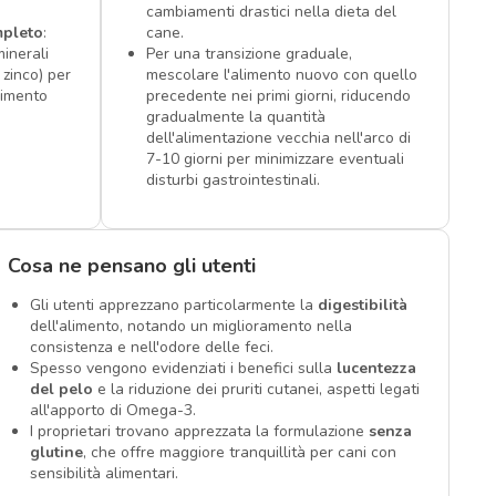
cambiamenti drastici nella dieta del
mpleto
:
cane.
minerali
Per una transizione graduale,
 zinco) per
mescolare l'alimento nuovo con quello
nimento
precedente nei primi giorni, riducendo
gradualmente la quantità
dell'alimentazione vecchia nell'arco di
7-10 giorni per minimizzare eventuali
disturbi gastrointestinali.
Cosa ne pensano gli utenti
Gli utenti apprezzano particolarmente la
digestibilità
dell'alimento, notando un miglioramento nella
consistenza e nell'odore delle feci.
Spesso vengono evidenziati i benefici sulla
lucentezza
del pelo
e la riduzione dei pruriti cutanei, aspetti legati
all'apporto di Omega-3.
I proprietari trovano apprezzata la formulazione
senza
glutine
, che offre maggiore tranquillità per cani con
sensibilità alimentari.