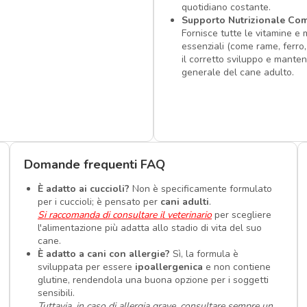
quotidiano costante.
Supporto Nutrizionale Co
Fornisce tutte le vitamine e 
essenziali (come rame, ferro,
il corretto sviluppo e mante
generale del cane adulto.
Domande frequenti FAQ
È adatto ai cuccioli?
Non è specificamente formulato
per i cuccioli; è pensato per
cani adulti
.
Si raccomanda di consultare il veterinario
per scegliere
l'alimentazione più adatta allo stadio di vita del suo
cane.
È adatto a cani con allergie?
Sì, la formula è
sviluppata per essere
ipoallergenica
e non contiene
glutine, rendendola una buona opzione per i soggetti
sensibili.
Tuttavia, in caso di allergia grave, consultare sempre un