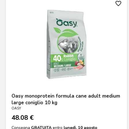
favorite_border
Oasy monoprotein formula cane adult medium
large coniglio 10 kg
OASY
48.08 €
Consegna
GRATUITA
entro
lunedì, 10 agosto