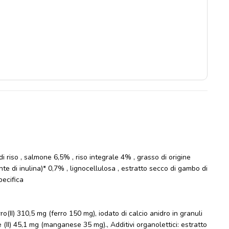
 di riso , salmone 6,5% , riso integrale 4% , grasso di origine
onte di inulina)* 0,7% , lignocellulosa , estratto secco di gambo di
pecifica
(II) 310,5 mg (ferro 150 mg), iodato di calcio anidro in granuli
 (II) 45,1 mg (manganese 35 mg)., Additivi organolettici: estratto