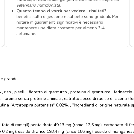
veterinario nutrizionista.
Quanto tempo ci vorrà per vedere i risultati?
I
benefici sulla digestione e sul pelo sono graduali. Per
notare miglioramenti significativi è necessario
mantenere una dieta costante per almeno 3-4
settimane.
 e grande.
iso , piselli , fioretto di granturco , proteina di granturco , farinaccio
i , aroma senza proteine animali , estratto secco di radice di cicoria (f
ina (Arthrospira platensis)* 0,02%. , *Ingredienti di origine naturale s
ato di rame(II) pentaidrato 49,13 mg (rame: 12,5 mg), carbonato di ferro
nio 0,2 mg), ossido di zinco 193,4 mg (zinco 156 mg), ossido di manganese