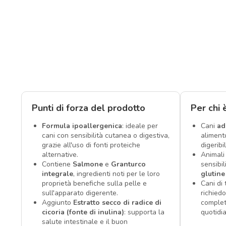
Punti di forza del prodotto
Per chi 
Formula ipoallergenica
: ideale per
Cani
ad
cani con sensibilità cutanea o digestiva,
aliment
grazie all'uso di fonti proteiche
digeribil
alternative.
Animali 
Contiene
Salmone
e
Granturco
sensibil
integrale
, ingredienti noti per le loro
glutine
proprietà benefiche sulla pelle e
Cani di
sull'apparato digerente.
richied
Aggiunto
Estratto secco di radice di
complet
cicoria (fonte di inulina)
: supporta la
quotidi
salute intestinale e il buon