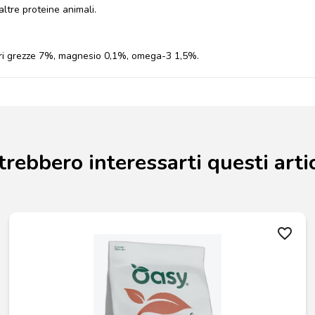
ltre proteine animali.
neri grezze 7%, magnesio 0,1%, omega-3 1,5%.
trebbero interessarti questi artic
favorite_border