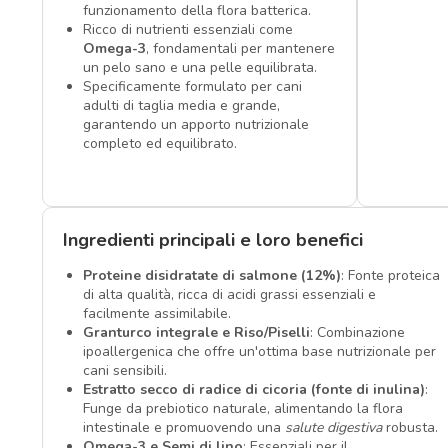
funzionamento della flora batterica.
Ricco di nutrienti essenziali come
Omega-3
, fondamentali per mantenere
un pelo sano e una pelle equilibrata.
Specificamente formulato per cani
adulti di taglia media e grande,
garantendo un apporto nutrizionale
completo ed equilibrato.
Ingredienti principali e loro benefici
Proteine disidratate di salmone (12%)
: Fonte proteica
di alta qualità, ricca di acidi grassi essenziali e
facilmente assimilabile.
Granturco integrale e Riso/Piselli
: Combinazione
ipoallergenica che offre un'ottima base nutrizionale per
cani sensibili.
Estratto secco di radice di cicoria (fonte di inulina)
:
Funge da prebiotico naturale, alimentando la flora
intestinale e promuovendo una
salute digestiva
robusta.
Omega-3 e Semi di lino
: Essenziali per il