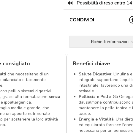
fast_rewind
Possibilità di reso entro 14 
CONDIVIDI
Richiedi informazioni 
è consigliato
Benefici chiave
ulti
che necessitano di un
Salute Digestiva
: L'inulina e 
o bilanciato e facilmente
integrale supportano l'equili
e.
intestinale, favorendo una d
con pelli o sistemi digestivi
ottimale.
i, grazie alla formulazione
senza
Pelliccia e Pelle
: Gli Omega
e ipoallergenica.
dal salmone contribuiscono 
 taglia media e grande, che
mantenere la pelle tonica e i
ono un apporto nutrizionale
lucido.
o per sostenere la loro attività
Energia e Vitalità
: Una die
ana.
ed equilibrata fornisce l'ener
necessaria per un benesser