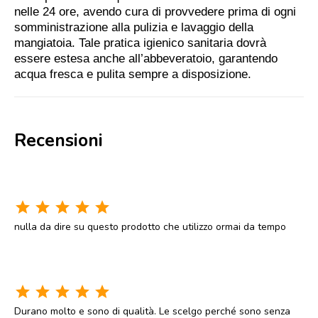
nelle 24 ore, avendo cura di provvedere prima di ogni
somministrazione alla pulizia e lavaggio della
mangiatoia. Tale pratica igienico sanitaria dovrà
essere estesa anche all’abbeveratoio, garantendo
acqua fresca e pulita sempre a disposizione.
Recensioni
star
star
star
star
star
nulla da dire su questo prodotto che utilizzo ormai da tempo
star
star
star
star
star
Durano molto e sono di qualità. Le scelgo perché sono senza