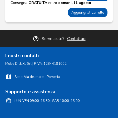
Consegna
GRATUITA
entro
domani, 11 agosto
Aggiungi al carrello
help_outline
Serve aiuto?
Contattaci
I nostri contatti
Moby Dick XL Srl | P.IVA: 12844191002
map
Sede: Via del mare - Pomezia
Supporto e assistenza
support_agent
LUN-VEN 09:00-16:30 | SAB 10:00-13:00