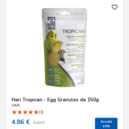
favorite_border
Hari Tropican - Egg Granules da 150g
HARI
star
star
star
star
star
(3)
4.86 €
Sconto
5.40 €
10%