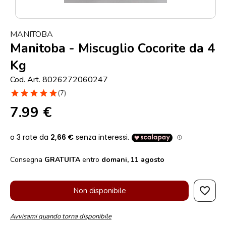
Punti
vendita
MANITOBA
Blog
Manitoba - Miscuglio Cocorite da 4
e
Kg
news
Cod. Art. 8026272060247
star
star
star
star
star
(7)
7.99 €
Consegna
GRATUITA
entro
domani, 11 agosto
favorite_border
Non disponibile
Avvisami quando torna disponibile