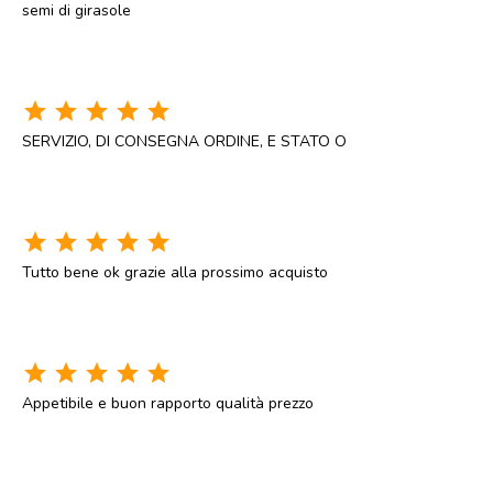
semi di girasole
star
star
star
star
star
SERVIZIO, DI CONSEGNA ORDINE, E STATO O
star
star
star
star
star
Tutto bene ok grazie alla prossimo acquisto
star
star
star
star
star
Appetibile e buon rapporto qualità prezzo