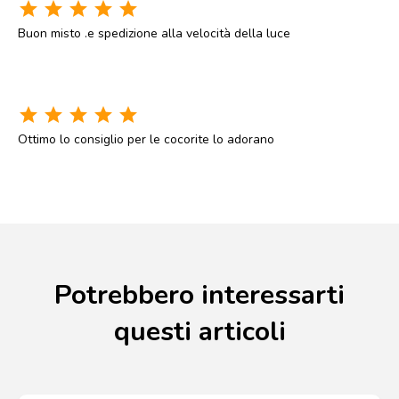
star
star
star
star
star
Buon misto .e spedizione alla velocità della luce
star
star
star
star
star
Ottimo lo consiglio per le cocorite lo adorano
Potrebbero interessarti
questi articoli