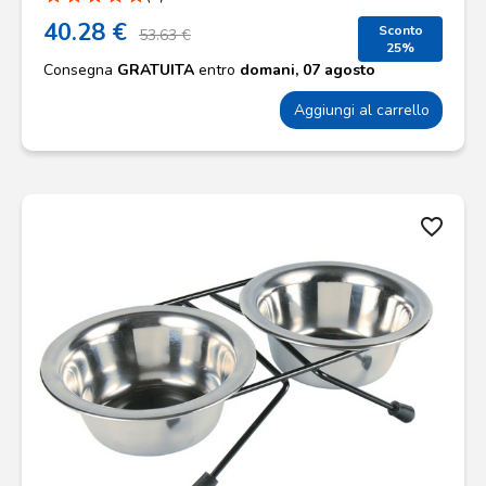
40.28 €
Sconto
53.63 €
25%
Consegna
GRATUITA
entro
domani, 07 agosto
Aggiungi al carrello
favorite_border