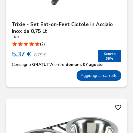
Trixie - Set Eat-on-Feet Ciotole in Acciaio
Inox da 0,75 Lt
TRIXIE
star
star
star
star
star
(2)
5.37 €
Sconto
8.75 €
39%
Consegna
GRATUITA
entro
domani, 07 agosto
Aggiungi al carrello
favorite_border