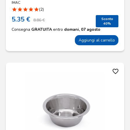
IMAC
star
star
star
star
star
(2)
5.35 €
Sconto
8.86 €
40%
Consegna
GRATUITA
entro
domani, 07 agosto
Aggiungi al carrello
favorite_border