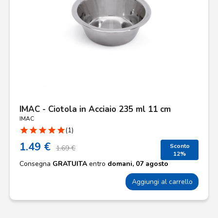
IMAC - Ciotola in Acciaio 235 ml 11 cm
IMAC
star
star
star
star
star
(1)
1.49 €
Sconto
1.69 €
12%
Consegna
GRATUITA
entro
domani, 07 agosto
Aggiungi al carrello