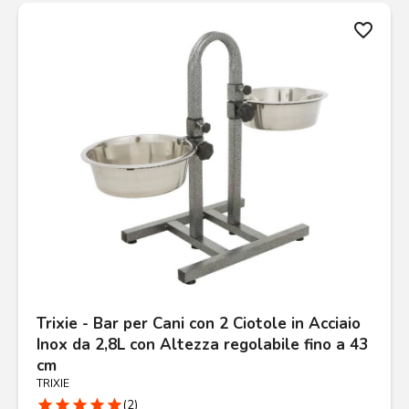
favorite_border
Trixie - Bar per Cani con 2 Ciotole in Acciaio
Inox da 2,8L con Altezza regolabile fino a 43
cm
TRIXIE
star
star
star
star
star
(2)