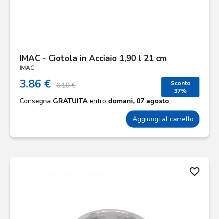
IMAC - Ciotola in Acciaio 1,90 l 21 cm
IMAC
3.86 €
Sconto
6.10 €
37%
Consegna
GRATUITA
entro
domani, 07 agosto
Aggiungi al carrello
favorite_border