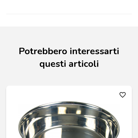
Potrebbero interessarti
questi articoli
favorite_border