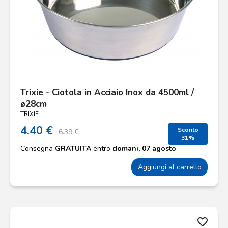
Trixie - Ciotola in Acciaio Inox da 4500ml /
ø28cm
TRIXIE
4.40 €
Sconto
6.39 €
31%
Consegna
GRATUITA
entro
domani, 07 agosto
Aggiungi al carrello
favorite_border