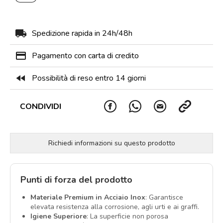
local_shipping
Spedizione rapida in 24h/48h
payment
Pagamento con carta di credito
fast_rewind
Possibilità di reso entro 14 giorni
CONDIVIDI
Richiedi informazioni su questo prodotto
Punti di forza del prodotto
Materiale Premium in Acciaio Inox
: Garantisce
elevata resistenza alla corrosione, agli urti e ai graffi.
Igiene Superiore
: La superficie non porosa