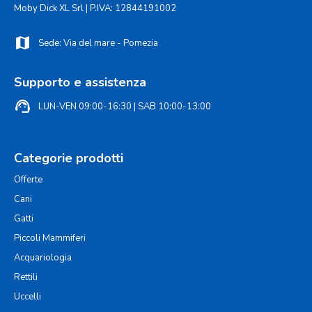
Moby Dick XL Srl | P.IVA: 12844191002
map
Sede: Via del mare - Pomezia
Supporto e assistenza
support_agent
LUN-VEN 09:00-16:30 | SAB 10:00-13:00
Categorie prodotti
Offerte
Cani
Gatti
Piccoli Mammiferi
Acquariologia
Rettili
Uccelli