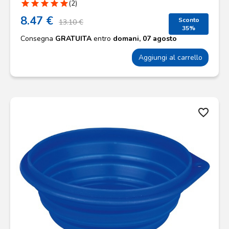
star
star
star
star
star
(2)
8.47 €
Sconto
13.10 €
35%
Consegna
GRATUITA
entro
domani, 07 agosto
Aggiungi al carrello
favorite_border