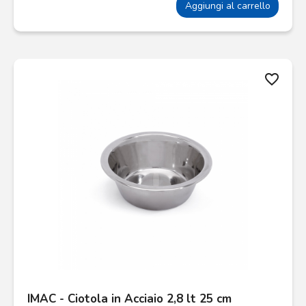
Aggiungi al carrello
favorite_border
IMAC - Ciotola in Acciaio 2,8 lt 25 cm