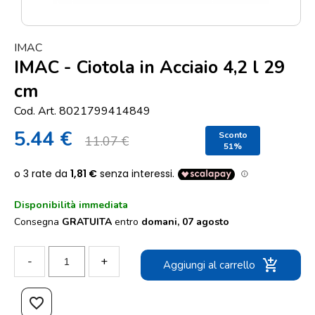
Punti
vendita
IMAC
Blog
IMAC - Ciotola in Acciaio 4,2 l 29
e
cm
news
Cod. Art. 8021799414849
5.44 €
Sconto
11.07 €
51%
Disponibilità immediata
Consegna
GRATUITA
entro
domani, 07 agosto
-
+
add_shopping_cart
Aggiungi al carrello
favorite_border