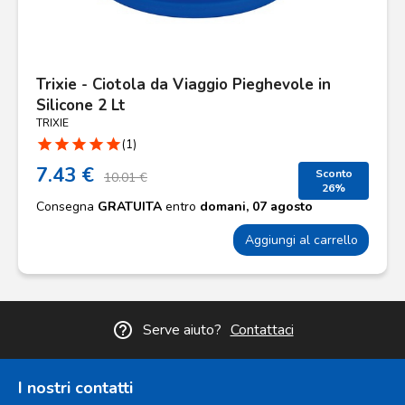
Trixie - Ciotola da Viaggio Pieghevole in
Silicone 2 Lt
TRIXIE
star
star
star
star
star
(1)
7.43 €
Sconto
10.01 €
26%
Consegna
GRATUITA
entro
domani, 07 agosto
Aggiungi al carrello
help_outline
Serve aiuto?
Contattaci
I nostri contatti