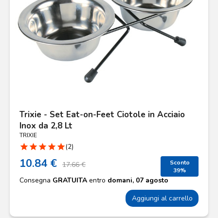
Trixie - Set Eat-on-Feet Ciotole in Acciaio
Inox da 2,8 Lt
TRIXIE
star
star
star
star
star
(2)
10.84 €
Sconto
17.66 €
39%
Consegna
GRATUITA
entro
domani, 07 agosto
Aggiungi al carrello