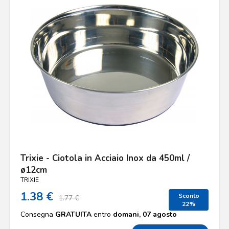
Trixie - Ciotola in Acciaio Inox da 450ml /
ø12cm
TRIXIE
1.38 €
Sconto
1.77 €
22%
Consegna
GRATUITA
entro
domani, 07 agosto