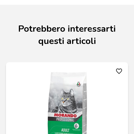
Potrebbero interessarti
questi articoli
favorite_border