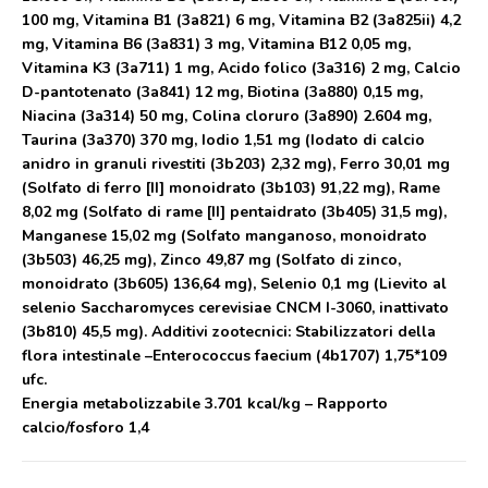
100 mg, Vitamina B1 (3a821) 6 mg, Vitamina B2 (3a825ii) 4,2
mg, Vitamina B6 (3a831) 3 mg, Vitamina B12 0,05 mg,
Vitamina K3 (3a711) 1 mg, Acido folico (3a316) 2 mg, Calcio
D-pantotenato (3a841) 12 mg, Biotina (3a880) 0,15 mg,
Niacina (3a314) 50 mg, Colina cloruro (3a890) 2.604 mg,
Taurina (3a370) 370 mg, Iodio 1,51 mg (Iodato di calcio
anidro in granuli rivestiti (3b203) 2,32 mg), Ferro 30,01 mg
(Solfato di ferro [II] monoidrato (3b103) 91,22 mg), Rame
8,02 mg (Solfato di rame [II] pentaidrato (3b405) 31,5 mg),
Manganese 15,02 mg (Solfato manganoso, monoidrato
(3b503) 46,25 mg), Zinco 49,87 mg (Solfato di zinco,
monoidrato (3b605) 136,64 mg), Selenio 0,1 mg (Lievito al
selenio Saccharomyces cerevisiae CNCM I-3060, inattivato
(3b810) 45,5 mg). Additivi zootecnici: Stabilizzatori della
flora intestinale –Enterococcus faecium (4b1707) 1,75*109
ufc.
Energia metabolizzabile
3.701 kcal/kg – Rapporto
calcio/fosforo 1,4