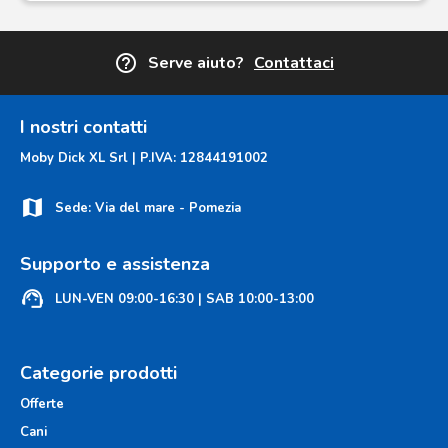
help_outline
Serve aiuto?
Contattaci
I nostri contatti
Moby Dick XL Srl | P.IVA: 12844191002
map
Sede: Via del mare - Pomezia
Supporto e assistenza
support_agent
LUN-VEN 09:00-16:30 | SAB 10:00-13:00
Categorie prodotti
Offerte
Cani