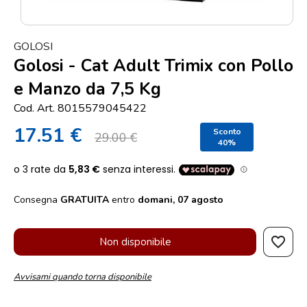
Punti
vendita
GOLOSI
Blog
Golosi - Cat Adult Trimix con Pollo
e
e Manzo da 7,5 Kg
news
Cod. Art. 8015579045422
17.51 €
Sconto
29.00 €
40%
Consegna
GRATUITA
entro
domani, 07 agosto
favorite_border
Non disponibile
Avvisami quando torna disponibile