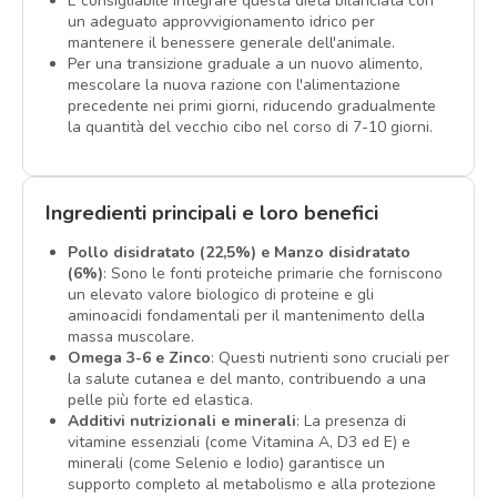
È consigliabile integrare questa dieta bilanciata con
un adeguato approvvigionamento idrico per
mantenere il benessere generale dell'animale.
Per una transizione graduale a un nuovo alimento,
mescolare la nuova razione con l'alimentazione
precedente nei primi giorni, riducendo gradualmente
la quantità del vecchio cibo nel corso di 7-10 giorni.
Ingredienti principali e loro benefici
Pollo disidratato (22,5%) e Manzo disidratato
(6%)
: Sono le fonti proteiche primarie che forniscono
un elevato valore biologico di proteine e gli
aminoacidi fondamentali per il mantenimento della
massa muscolare.
Omega 3-6 e Zinco
: Questi nutrienti sono cruciali per
la salute cutanea e del manto, contribuendo a una
pelle più forte ed elastica.
Additivi nutrizionali e minerali
: La presenza di
vitamine essenziali (come Vitamina A, D3 ed E) e
minerali (come Selenio e Iodio) garantisce un
supporto completo al metabolismo e alla protezione