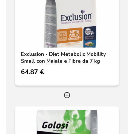
Exclusion - Diet Metabolic Mobility
Small con Maiale e Fibre da 7 kg
64.87 €
add_circle_outline