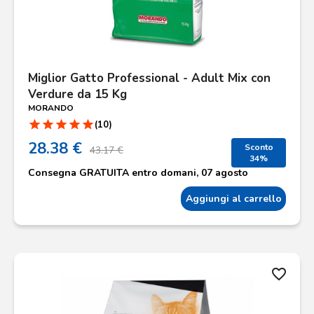
Miglior Gatto Professional - Adult Mix con
Verdure da 15 Kg
MORANDO
star
star
star
star
star
(10)
28.38 €
Sconto
43.17 €
34%
Consegna
GRATUITA
entro
domani, 07 agosto
Aggiungi al carrello
favorite_border