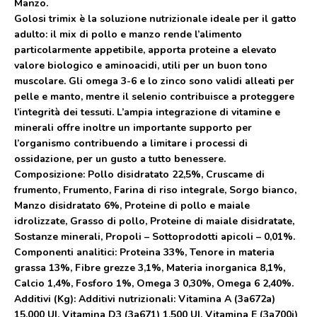
Manzo.
Golosi trimix
è la soluzione nutrizionale ideale per il gatto
adulto: il mix di pollo e manzo rende l’alimento
particolarmente appetibile, apporta proteine a elevato
valore biologico e aminoacidi, utili per un buon tono
muscolare. Gli omega 3-6 e lo zinco sono validi alleati per
pelle e manto, mentre il selenio contribuisce a proteggere
l’integrità dei tessuti. L’ampia integrazione di vitamine e
minerali offre inoltre un importante supporto per
l’organismo contribuendo a limitare i processi di
ossidazione, per un gusto a tutto benessere.
Composizione:
Pollo disidratato 22,5%, Cruscame di
frumento, Frumento, Farina di riso integrale, Sorgo bianco,
Manzo disidratato 6%, Proteine di pollo e maiale
idrolizzate, Grasso di pollo, Proteine di maiale disidratate,
Sostanze minerali, Propoli – Sottoprodotti apicoli – 0,01%.
Componenti analitici:
Proteina 33%, Tenore in materia
grassa 13%, Fibre grezze 3,1%, Materia inorganica 8,1%,
Calcio 1,4%, Fosforo 1%, Omega 3 0,30%, Omega 6 2,40%.
Additivi (Kg):
Additivi nutrizionali: Vitamina A (3a672a)
15.000 UI, Vitamina D3 (3a671) 1.500 UI, Vitamina E (3a700i)