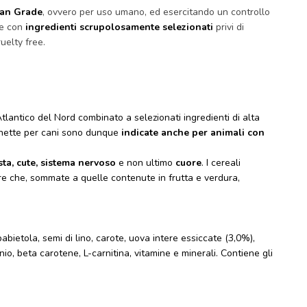
man Grade
, ovvero per uso umano, ed esercitando un controllo
te con
ingredienti scrupolosamente selezionati
privi di
ruelty free.
ntico del Nord combinato a selezionati ingredienti di alta
occhette per cani sono dunque
indicate anche per animali con
sta, cute, sistema nervoso
e non ultimo
cuore
. I cereali
fibre che, sommate a quelle contenute in frutta e verdura,
abietola, semi di lino, carote, uova intere essiccate (3,0%),
nio, beta carotene, L-carnitina, vitamine e minerali. Contiene gli