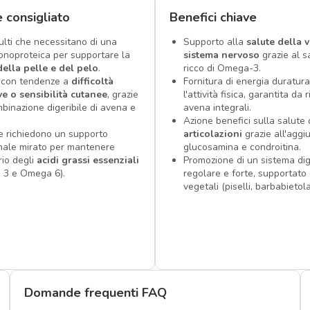
è consigliato
Benefici chiave
ulti che necessitano di una
Supporto alla
salute della v
onoproteica per supportare la
sistema nervoso
grazie al 
della pelle e del pelo
.
ricco di Omega-3.
 con tendenze a
difficoltà
Fornitura di energia duratura
ve o sensibilità cutanee
, grazie
l'attività fisica, garantita da 
mbinazione digeribile di avena e
avena integrali.
Azione benefici sulla salute 
e richiedono un supporto
articolazioni
grazie all'aggi
onale mirato per mantenere
glucosamina e condroitina.
brio degli
acidi grassi essenziali
Promozione di un sistema dig
 3 e Omega 6).
regolare e forte, supportato 
vegetali (piselli, barbabietola
Domande frequenti FAQ