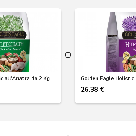
add_circle_outline
c all'Anatra da 2 Kg
Golden Eagle Holistic 
26.38 €