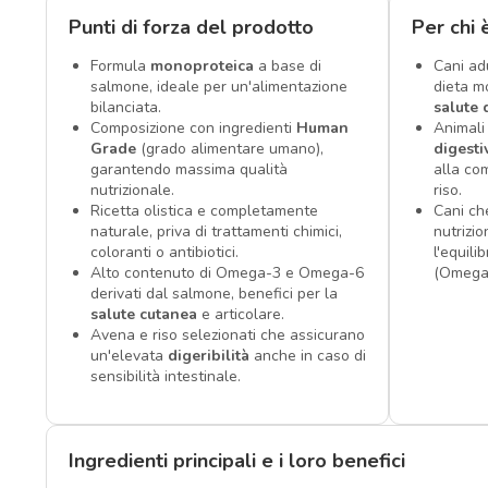
Punti di forza del prodotto
Per chi 
Formula
monoproteica
a base di
Cani ad
salmone, ideale per un'alimentazione
dieta m
bilanciata.
salute 
Composizione con ingredienti
Human
Animali
Grade
(grado alimentare umano),
digesti
garantendo massima qualità
alla co
nutrizionale.
riso.
Ricetta olistica e completamente
Cani ch
naturale, priva di trattamenti chimici,
nutrizi
coloranti o antibiotici.
l'equili
Alto contenuto di Omega-3 e Omega-6
(Omega
derivati dal salmone, benefici per la
salute cutanea
e articolare.
Avena e riso selezionati che assicurano
un'elevata
digeribilità
anche in caso di
sensibilità intestinale.
Ingredienti principali e i loro benefici