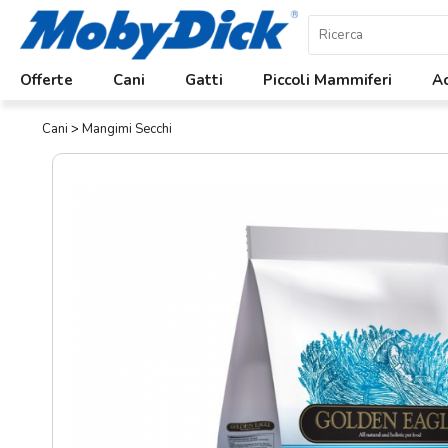
Home
Offerte
Cani
Gatti
Piccoli Mammiferi
Ac
Offerte
Cani
>
Mangimi Secchi
Cani
Gatti
Piccoli
Mammiferi
Acquariologia
Rettili
Uccelli
Chi
siamo
Contatti