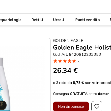
quariologia
Rettili
Uccelli
Punti vendita
GOLDEN EAGLE
Golden Eagle Holist
Cod. Art. 6420612233353
star
star
star
star
star
(2)
26.34 €
Consegna
GRATUITA
entro
domani,
favorite_border
Non disponibile