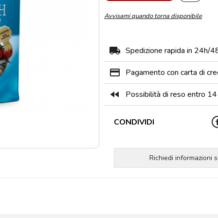
Avvisami quando torna disponibile
local_shipping
Spedizione rapida in 24h/4
payment
Pagamento con carta di cre
fast_rewind
Possibilità di reso entro 14 
CONDIVIDI
Richiedi informazioni 