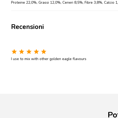
Proteine 22,0%, Grassi 12,0%, Ceneri 8,5%, Fibre 3,8%, Calcio
Recensioni
star
star
star
star
star
I use to mix with other golden eagle flavours
Po