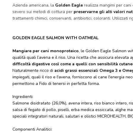
Azienda americana, la
Golden Eagle
realizza mangimi per cani 
severo sui metodi di cottura per
preservarne gli
alti valori nut
trattamenti chimici, conservanti, antibiotici, coloranti. Utilizzat
GOLDEN EAGLE SALMON WITH OATMEAL
Mangiare per cani monoproteico
, le Golden Eagle Salmon wi
qualità quali l’avena e il riso. Una ricetta che assicura elevata
difficoltà digestive così come a quelli con sensibilità cutane
Naturalmente ricco di
acidi grassi essenziali Omega 3 e Ome
impiegati, quali il riso e l'avena, forniscono al cane l'energia n
permettono a Fido di tenersi in perfetta forma.
Ingredienti:
Salmone disidratato (26,0%), avena intera, riso bianco intero, ri
salsa di fegato di pollo, piselli, erba medica essiccata, alghe mar
speciali integratori naturali, salutari e olistici MICROHEALT
Componenti Analitici: