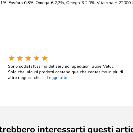
 1,1%, Fosforo 0,8%, Omega-6 2,2%, Omega-3 2,0%, Vitamina A 22000 IU
star
star
star
star
star
Sono sodisfattissimo del servizio. Spedizioni SuperVeloci.
Solo che: alcuni prodotti costano qualche centesimo in più di
altro negozio che
...
Leggi tutto
trebbero interessarti questi artic