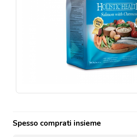
Punti
vendita
Blog
e
news
Spesso comprati insieme