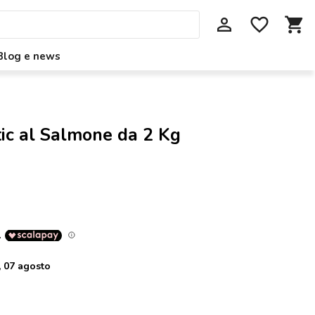
perm_identity
favorite_border
shopping_cart
Blog e news
ic al Salmone da 2 Kg
 07 agosto