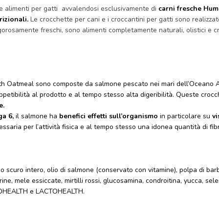
e alimenti per gatti avvalendosi esclusivamente di
carni fresche Hu
rizionali.
Le crocchette per cani e i croccantini per gatti sono realizza
i rigorosamente freschi, sono alimenti completamente naturali, olistici e c
th Oatmeal sono composte da salmone pescato nei mari dell’Oceano Atla
 appetibilità al prodotto e al tempo stesso alta digeribilità. Queste cr
e.
ga 6,
il salmone ha
benefici effetti sull’organismo
in particolare su
vi
ecessaria per l’attività fisica e al tempo stesso una idonea quantità di 
so scuro intero, olio di salmone (conservato con vitamine), polpa di barb
ine, mele essiccate, mirtilli rossi, glucosamina, condroitina, yucca, sele
H, BIOHEALTH e LACTOHEALTH.