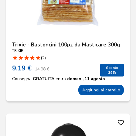
Trixie - Bastoncini 100pz da Masticare 300g
TRIXIE
star
star
star
star
star
(2)
9.19 €
Sconto
14.98 €
39%
Consegna
GRATUITA
entro
domani, 11 agosto
Aggiungi al carrello
favorite_border