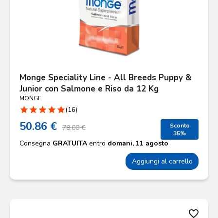
Monge Speciality Line - All Breeds Puppy &
Junior con Salmone e Riso da 12 Kg
MONGE
star
star
star
star
star
(16)
50.86 €
Sconto
78.00 €
35%
Consegna
GRATUITA
entro
domani, 11 agosto
Aggiungi al carrello
favorite_border