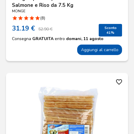
Salmone e Riso da 7.5 Kg
MONGE
star
star
star
star
star
(8)
31.19 €
Sconto
52.90 €
41%
Consegna
GRATUITA
entro
domani, 11 agosto
Aggiungi al carrello
favorite_border