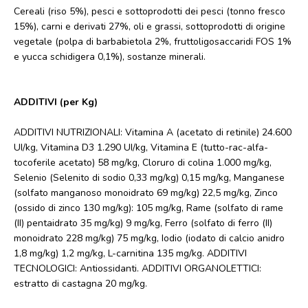
Cereali (riso 5%), pesci e sottoprodotti dei pesci (tonno fresco
15%), carni e derivati 27%, oli e grassi, sottoprodotti di origine
vegetale (polpa di barbabietola 2%, fruttoligosaccaridi FOS 1%
e yucca schidigera 0,1%), sostanze minerali.
ADDITIVI (per Kg)
ADDITIVI NUTRIZIONALI: Vitamina A (acetato di retinile) 24.600
UI/kg, Vitamina D3 1.290 UI/kg, Vitamina E (tutto-rac-alfa-
tocoferile acetato) 58 mg/kg, Cloruro di colina 1.000 mg/kg,
Selenio (Selenito di sodio 0,33 mg/kg) 0,15 mg/kg, Manganese
(solfato manganoso monoidrato 69 mg/kg) 22,5 mg/kg, Zinco
(ossido di zinco 130 mg/kg): 105 mg/kg, Rame (solfato di rame
(II) pentaidrato 35 mg/kg) 9 mg/kg, Ferro (solfato di ferro (II)
monoidrato 228 mg/kg) 75 mg/kg, Iodio (iodato di calcio anidro
1,8 mg/kg) 1,2 mg/kg, L-carnitina 135 mg/kg. ADDITIVI
TECNOLOGICI: Antiossidanti. ADDITIVI ORGANOLETTICI:
estratto di castagna 20 mg/kg.