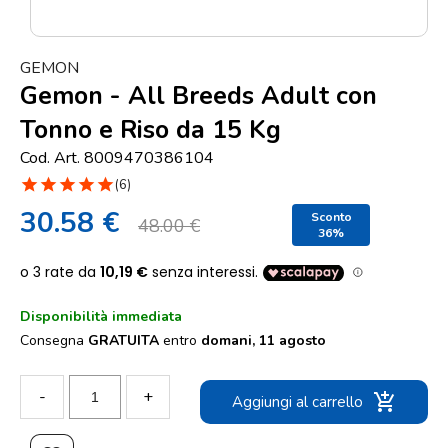
Punti
vendita
GEMON
Blog
Gemon - All Breeds Adult con
e
Tonno e Riso da 15 Kg
news
Cod. Art. 8009470386104
star
star
star
star
star
(6)
30.58 €
Sconto
48.00 €
36%
Disponibilità immediata
Consegna
GRATUITA
entro
domani, 11 agosto
-
+
add_shopping_cart
Aggiungi al carrello