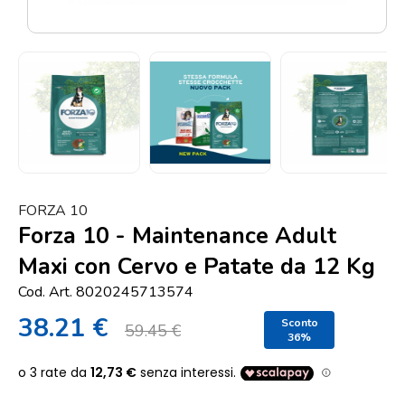
Punti
vendita
Blog
e
news
FORZA 10
Forza 10 - Maintenance Adult
Maxi con Cervo e Patate da 12 Kg
Cod. Art. 8020245713574
38.21 €
Sconto
59.45 €
36%