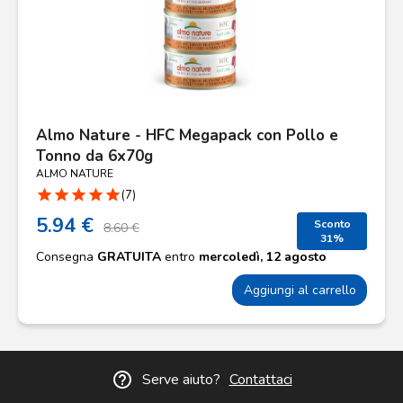
Almo Nature - HFC Megapack con Pollo e
Tonno da 6x70g
ALMO NATURE
star
star
star
star
star
(7)
5.94 €
Sconto
8.60 €
31%
Consegna
GRATUITA
entro
mercoledì, 12 agosto
Aggiungi al carrello
help_outline
Serve aiuto?
Contattaci