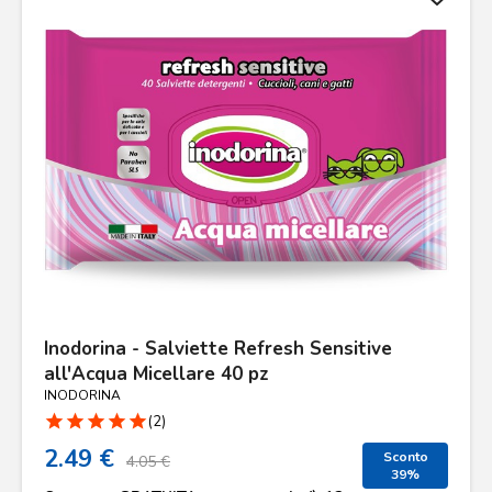
Inodorina - Salviette Refresh Sensitive
all'Acqua Micellare 40 pz
INODORINA
star
star
star
star
star
(2)
2.49 €
Sconto
4.05 €
39%