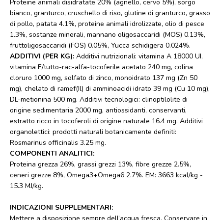
Proteine animali disidratate 20% (agnello, cervo 5%), sorgo
bianco, granturco, cruschello di riso, glutine di granturco, grasso
di pollo, patata 4.1%, proteine animali idrolizzate, olio di pesce
1.3%, sostanze minerali, mannano oligosaccaridi (MOS) 0.13%,
fruttoligosaccaridi (FOS) 0.05%, Yucca schidigera 0.024%.
ADDITIVI (PER KG):
Additivi nutrizionali: vitamina A 18000 UI,
vitamina E/tutto-rac-alfa-tocoferile acetato 240 mg, colina
cloruro 1000 mg, solfato di zinco, monoidrato 137 mg (Zn 50
mg), chelato di ramef(Il) di amminoacidi idrato 39 mg (Cu 10 mg),
DL-metionina 500 mg. Additivi tecnologici: clinoptilolite di
origine sedimentaria 2000 mg, antiossidanti, conservanti,
estratto ricco in tocoferoli di origine naturale 16.4 mg. Additivi
organolettici: prodotti naturali botanicamente definiti:
Rosmarinus officinalis 3.25 mg.
COMPONENTI ANALITICI:
Proteina grezza 26%, grassi grezzi 13%, fibre grezze 2.5%,
ceneri grezze 8%, Omega3+Omega6 2.7%. EM: 3663 kcal/kg -
15.3 MJ/kg.
INDICAZIONI SUPPLEMENTARI:
Mettere a disposizione sempre dell’acqua fresca. Conservare in