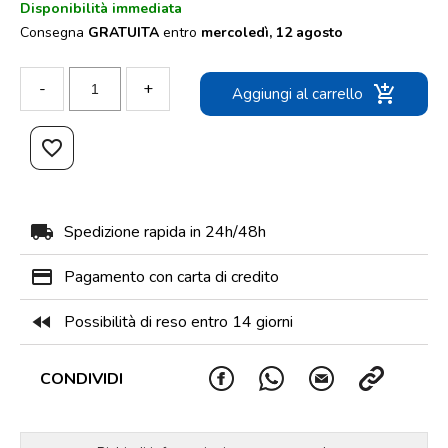
Disponibilità immediata
Consegna
GRATUITA
entro
mercoledì, 12 agosto
-
+
add_shopping_cart
Aggiungi al carrello
favorite_border
local_shipping
Spedizione rapida in 24h/48h
payment
Pagamento con carta di credito
fast_rewind
Possibilità di reso entro 14 giorni
CONDIVIDI