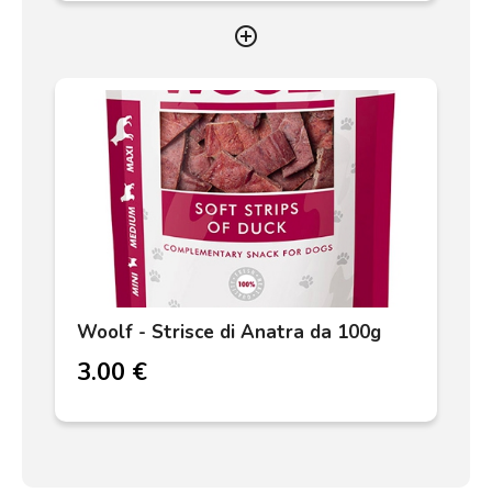
add_circle_outline
Woolf - Strisce di Anatra da 100g
3.00 €