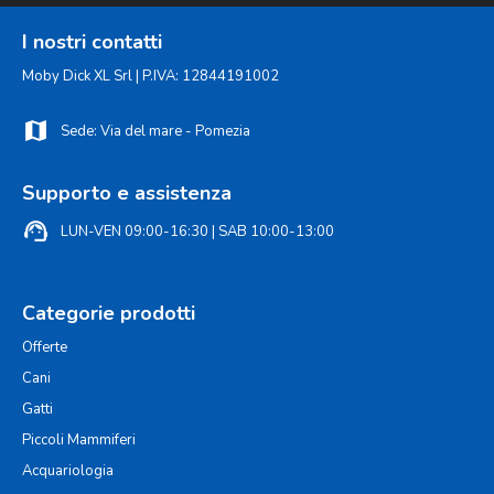
I nostri contatti
Moby Dick XL Srl | P.IVA: 12844191002
map
Sede: Via del mare - Pomezia
Supporto e assistenza
support_agent
LUN-VEN 09:00-16:30 | SAB 10:00-13:00
Categorie prodotti
Offerte
Cani
Gatti
Piccoli Mammiferi
Acquariologia