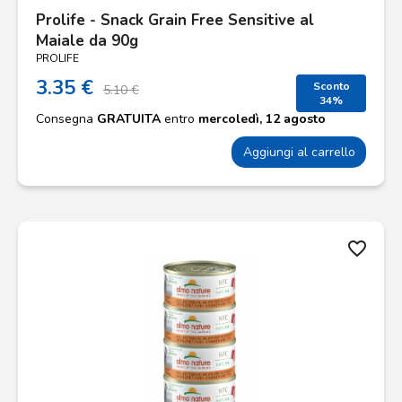
Prolife - Snack Grain Free Sensitive al
Maiale da 90g
PROLIFE
3.35 €
Sconto
5.10 €
34%
Consegna
GRATUITA
entro
mercoledì, 12 agosto
Aggiungi al carrello
favorite_border