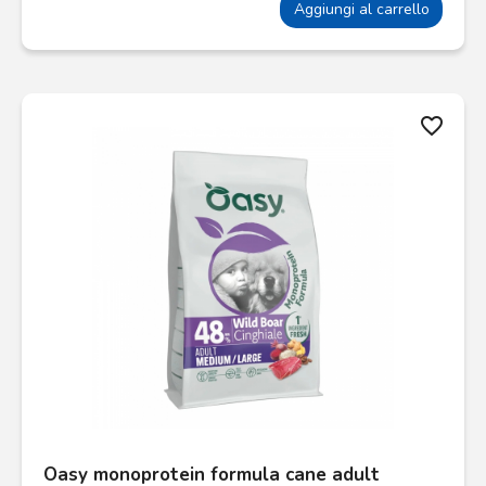
Aggiungi al carrello
favorite_border
Oasy monoprotein formula cane adult