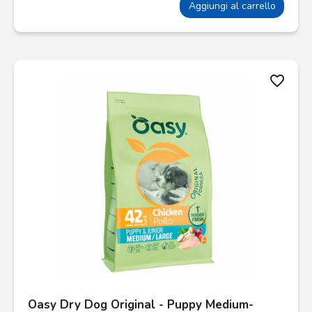
Aggiungi al carrello
favorite_border
Oasy Dry Dog Original - Puppy Medium-