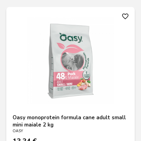
favorite_border
Oasy monoprotein formula cane adult small
mini maiale 2 kg
OASY