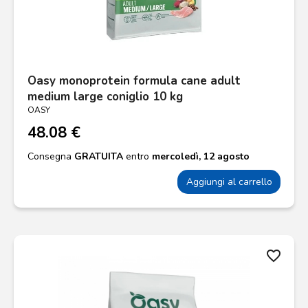
Oasy monoprotein formula cane adult
medium large coniglio 10 kg
OASY
48.08 €
Consegna
GRATUITA
entro
mercoledì, 12 agosto
Aggiungi al carrello
favorite_border