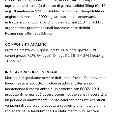
cloruro 1400 mg, solfato di zinco, monoidrato 137 mg (Zn 50
mg), chelato di ramel(l) di idrato di glicina (solido) 39mg (Cu 10
mg), DL-metionina 500 mg. Additivi tecnologici: clinoptilolite di
origine sedimentaria 2000 mg, antiossidanti, conservanti,
estratto ricco in tocoferoli di origine naturale 11.8 mg. Additivi
organolettici: prodotti naturali botanicamente definiti:
Rosmarinus officinalis 3.5 mg.
COMPONENTI ANALITICI:
Proteina grezza 26%, grassi grezzi 14%, fibre grezze 2.7%,
ceneri grezze 7.1%, Omega3+Omega6 2.5%. EM 3765 kcal/kg -
16.7 MJ/kg.
INDICAZIONI SUPPLEMENTARI:
Mettere a disposizione sempre dell’acqua fresca. Conservare in
luogo fresco e asciutto. I migliori risultati si otterranno
mantenendo il vostro animale unicamente con FORZA10. Il
prodotto di norma, può essere somministrato senza necessità di
un periodo di adattamento. Senza coloranti aggiunti: eventuali
variazioni di colore sono dovute unicamente alle materie prime
impiegate nella formulazione. Lo stabilimento può lavorare