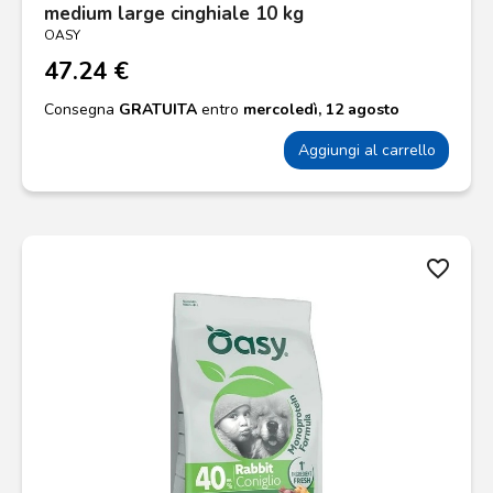
medium large cinghiale 10 kg
OASY
47.24 €
Consegna
GRATUITA
entro
mercoledì, 12 agosto
Aggiungi al carrello
favorite_border