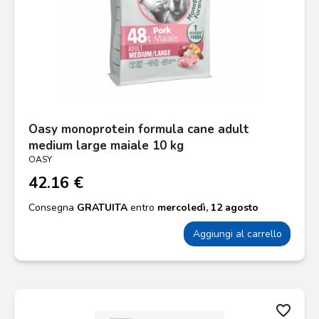
Oasy monoprotein formula cane adult
medium large maiale 10 kg
OASY
42.16 €
Consegna
GRATUITA
entro
mercoledì, 12 agosto
Aggiungi al carrello
favorite_border