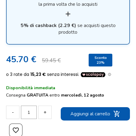
la prima volta che lo acquisti
add
5% di cashback (2.29 €)
se acquisti questo
prodotto
45.70 €
Sconto
59.45 €
23%
Disponibilità immediata
Consegna
GRATUITA
entro
mercoledì, 12 agosto
-
+
add_shopping_cart
Aggiungi al carrello
favorite_border