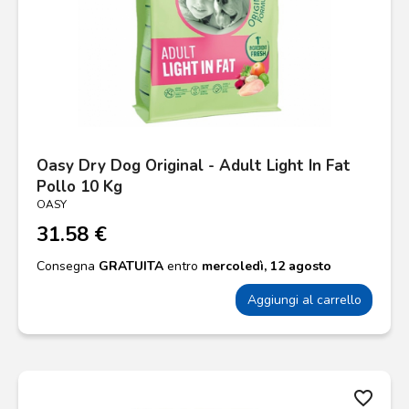
Oasy Dry Dog Original - Adult Light In Fat
Pollo 10 Kg
OASY
31.58 €
Consegna
GRATUITA
entro
mercoledì, 12 agosto
Aggiungi al carrello
favorite_border