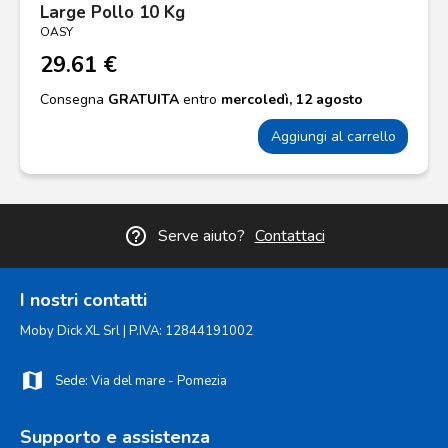
Large Pollo 10 Kg
OASY
29.61 €
Consegna
GRATUITA
entro
mercoledì, 12 agosto
Aggiungi al carrello
help_outline
Serve aiuto?
Contattaci
I nostri contatti
Moby Dick XL Srl | P.IVA: 12844191002
map
Sede: Via del mare - Pomezia
Supporto e assistenza