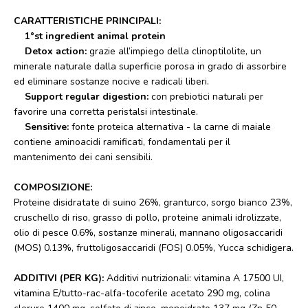
CARATTERISTICHE PRINCIPALI:
1°st ingredient animal protein
Detox action:
grazie all’impiego della clinoptilolite, un
minerale naturale dalla superficie porosa in grado di assorbire
ed eliminare sostanze nocive e radicali liberi.
Support regular digestion:
con prebiotici naturali per
favorire una corretta peristalsi intestinale.
Sensitive:
fonte proteica alternativa - la carne di maiale
contiene aminoacidi ramificati, fondamentali per il
mantenimento dei cani sensibili.
COMPOSIZIONE:
Proteine disidratate di suino 26%, granturco, sorgo bianco 23%,
cruschello di riso, grasso di pollo, proteine animali idrolizzate,
olio di pesce 0.6%, sostanze minerali, mannano oligosaccaridi
(MOS) 0.13%, fruttoligosaccaridi (FOS) 0.05%, Yucca schidigera.
ADDITIVI (PER KG):
Additivi nutrizionali: vitamina A 17500 UI,
vitamina E/tutto-rac-alfa-tocoferile acetato 290 mg, colina