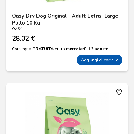
Oasy Dry Dog Original - Adult Extra- Large
Pollo 10 Kg
OASY
28.02 €
Consegna
GRATUITA
entro
mercoledì, 12 agosto
Aggiungi al carrello
favorite_border