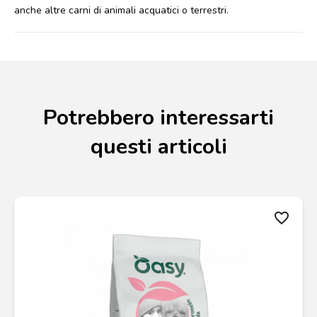
anche altre carni di animali acquatici o terrestri.
Potrebbero interessarti
questi articoli
favorite_border