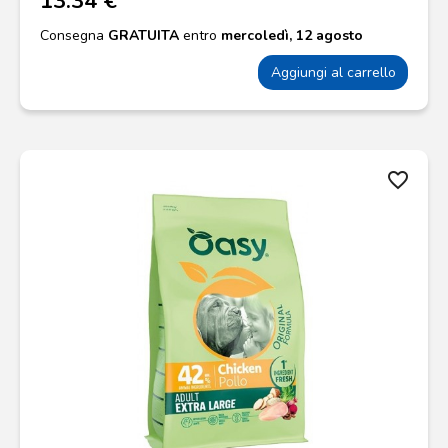
13.34 €
Consegna
GRATUITA
entro
mercoledì, 12 agosto
Aggiungi al carrello
favorite_border