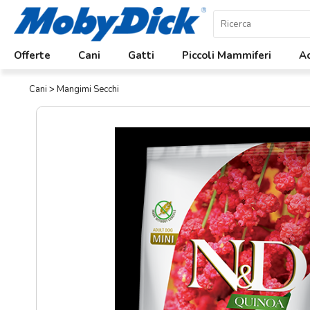
Home
Offerte
Cani
Gatti
Piccoli Mammiferi
Ac
Offerte
Cani
>
Mangimi Secchi
Cani
Gatti
Piccoli
Mammiferi
Acquariologia
Rettili
Uccelli
Chi
siamo
Contatti