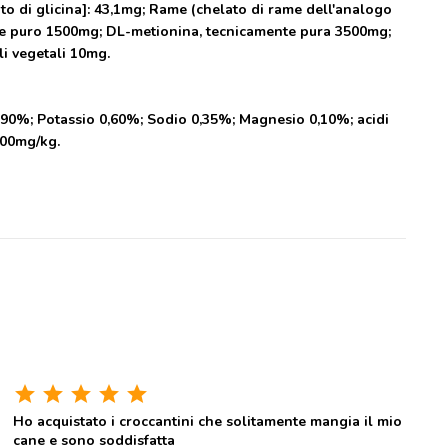
to di glicina]: 43,1mg; Rame (chelato di rame dell'analogo
mente puro 1500mg; DL-metionina, tecnicamente pura 3500mg;
li vegetali 10mg.
0,90%; Potassio 0,60%; Sodio 0,35%; Magnesio 0,10%; acidi
900mg/kg.
star
star
star
star
star
Ho acquistato i croccantini che solitamente mangia il mio
cane e sono soddisfatta