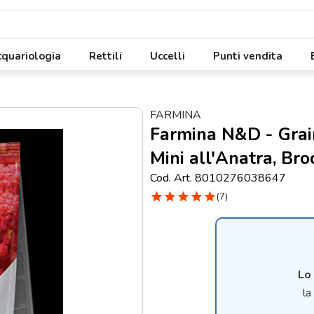
quariologia
Rettili
Uccelli
Punti vendita
FARMINA
Farmina N&D - Grai
Mini all'Anatra, Bro
Cod. Art. 8010276038647
star
star
star
star
star
(7)
Lo
la