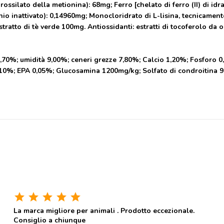
silato della metionina): 68mg; Ferro [chelato di ferro (II) di idra
elenio inattivato): 0,14960mg; Monocloridrato di L-lisina, tecnica
tratto di tè verde 100mg. Antiossidanti: estratti di tocoferolo da o
5,70%; umidità 9,00%; ceneri grezze 7,80%; Calcio 1,20%; Fosforo 
10%; EPA 0,05%; Glucosamina 1200mg/kg; Solfato di condroitina 
star
star
star
star
star
La marca migliore per animali . Prodotto eccezionale.
Consiglio a chiunque