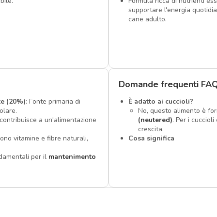
bile.
Formula ricca di nutrienti ess
supportare l'energia quotidi
cane adulto.
Domande frequenti FA
te (20%)
: Fonte primaria di
È adatto ai cuccioli?
olare.
No, questo alimento è fo
 contribuisce a un'alimentazione
(neutered)
. Per i cucciol
crescita.
cono vitamine e fibre naturali,
Cosa significa
damentali per il
mantenimento