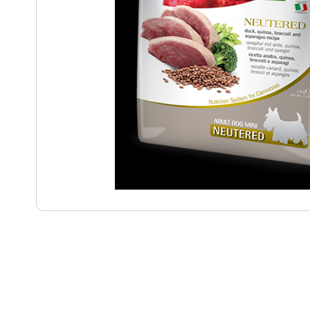
Punti
vendita
Blog
e
news