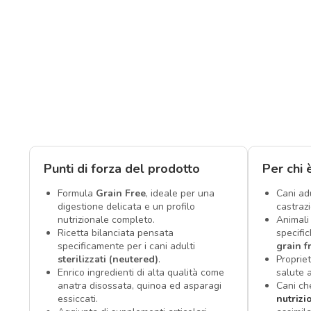
Punti di forza del prodotto
Per chi 
Formula
Grain Free
, ideale per una
Cani adu
digestione delicata e un profilo
castrazi
nutrizionale completo.
Animali
Ricetta bilanciata pensata
specifi
specificamente per i cani adulti
grain f
sterilizzati (neutered)
.
Proprie
Enrico ingredienti di alta qualità come
salute a
anatra disossata, quinoa ed asparagi
Cani ch
essiccati.
nutrizi