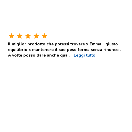
star
star
star
star
star
Il miglior prodotto che potessi trovare x Emma .. giusto
equilibrio x mantenere il suo peso forma senza rinunce .
A volte posso dare anche qua
...
Leggi tutto