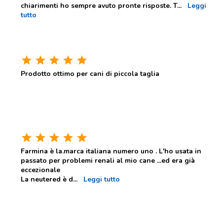
chiarimenti ho sempre avuto pronte risposte. T
...
Leggi
tutto
star
star
star
star
star
Prodotto ottimo per cani di piccola taglia
star
star
star
star
star
Farmina è la.marca italiana numero uno . L'ho usata in
passato per problemi renali al mio cane ...ed era già
eccezionale
La neutered è d
...
Leggi tutto