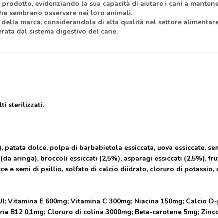
el prodotto, evidenziando la sua capacità di aiutare i cani a mante
che sembrano osservare nei loro animali.
 della marca, considerandola di alta qualità nel settore alimentare
rata dal sistema digestivo del cane.
 sterilizzati.
 patata dolce, polpa di barbabietola essiccata, uova essiccate, sem
e (da aringa), broccoli essiccati (2,5%), asparagi essiccati (2,5%), f
ucce e semi di psillio, solfato di calcio diidrato, cloruro di potassio
00UI; Vitamina E 600mg; Vitamina C 300mg; Niacina 150mg; Calcio 
na B12 0,1mg; Cloruro di colina 3000mg; Beta-carotene 5mg; Zinco 