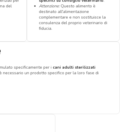
enziali per
specifici su consiglio veterinario
.
ana del
Attenzione:
Questo alimento è
destinato all'alimentazione
complementare e non sostituisce la
consulenza del proprio veterinario di
fiducia.
Q
rmulato specificamente per i
cani adulti sterilizzati
i è necessario un prodotto specifico per la loro fase di