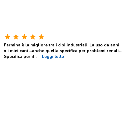
star
star
star
star
star
Farmina è la migliore tra i cibi industriali. La uso da anni
x i miei cani ...anche quella specifica per problemi renali...
Specifica per il
...
Leggi tutto