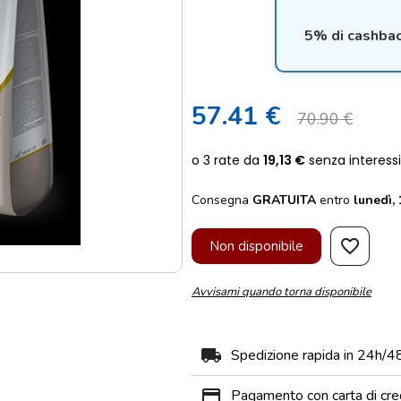
5% di cashbac
57.41 €
70.90 €
Consegna
GRATUITA
entro
lunedì,
favorite_border
Non disponibile
Avvisami quando torna disponibile
local_shipping
Spedizione rapida in 24h/4
payment
Pagamento con carta di cre