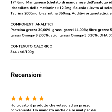
174,6mg; Manganese (chelato di manganese dell'analogo idros
idrossilato della metionina): 12,2mg; Selenio (lievito al s
Taurina 2000mg; L-carnitina 350mg. Additivi organolettici: es
COMPONENTI
ANALITICI
Proteina grezza 30,00%; grassi grezzi 11,00%; fibre grezze 
grassi Omega-6 2,00%; acidi grassi Omega-3 0,30%; DHA 0,
CONTENUTO CALORICO
344 kcal/100g
Recensioni
star
star
star
star
star
Ho trovato il prodotto che volevo ad un prezzo
conveniente. Ho mandato anche delle mail per dei