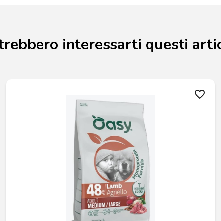
trebbero interessarti questi artic
favorite_border