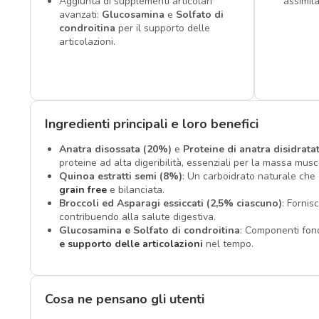
Aggiunta di supplementi articolari
assimila
avanzati:
Glucosamina
e
Solfato di
condroitina
per il supporto delle
articolazioni.
Ingredienti principali e loro benefici
Anatra disossata (20%)
e
Proteine di anatra disidrata
proteine ad alta digeribilità, essenziali per la massa musc
Quinoa estratti semi (8%)
: Un carboidrato naturale che
grain free
e bilanciata.
Broccoli ed Asparagi essiccati (2,5% ciascuno)
: Fornis
contribuendo alla salute digestiva.
Glucosamina e Solfato di condroitina
: Componenti fon
e supporto delle articolazioni
nel tempo.
Cosa ne pensano gli utenti