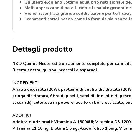
Gli utenti elogiano l'ottimo equilibrio nutrizionale d
Molti apprezzano il pelo lucido e la salute generale 
Viene riscontrata grande soddisfazione per l'efficacia
I commenti sottolineano come la formula sia ben tolle
Dettagli prodotto
N&D Quinoa Neutered è un alimento completo per cani adulti
Ricetta anatra, quinoa, broccoli e asparagi.
INGREDIENTI
Anatra disossata (20%), proteine di anatra disidratate (20%),
aringa disidratata, fibra di piselli, semi di lino, olio di pesc
saccaridi), cellulosa in polvere, lievito di birra essiccato, b
ADDITIVI
Additivi nutrizionali: Vitamina A 18000UI; Vitamina D3 12
Vitamina B1 10mg; Biotina 1,5mg; Acido folico 1,5mg; Vitami