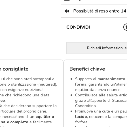
fast_rewind
Possibilità di reso entro 14 
CONDIVIDI
Richiedi informazioni 
è consigliato
Benefici chiave
lti che sono stati sottoposti a
Supporto al
mantenimento 
one o sterilizzazione (neutered).
forma
, garantendo un'alime
 con esigenze nutrizionali
equilibrata senza rinunce.
che che richiedono una dieta
Contribuisce alla salute arti
ree
.
grazie all'apporto di Glucos
tà che desiderano supportare la
Condroitina.
rticolare del proprio cane.
Promuove una cute e un pe
e necessitano di un
equilibrio
lucido
, riducendo la compar
onale completo
e facilmente
forfora.