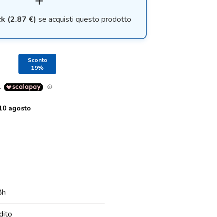
add
k (2.87 €)
se acquisti questo prodotto
Sconto
19%
 10 agosto
8h
dito