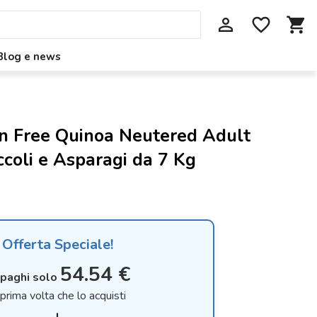
perm_identity
favorite_border
shopping_cart
Blog e news
n Free Quinoa Neutered Adult
ccoli e Asparagi da 7 Kg
Offerta Speciale!
54.54 €
 paghi solo
 prima volta che lo acquisti