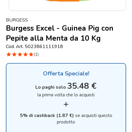
Punti
vendita
BURGESS
Blog
Burgess Excel - Guinea Pig con
e
Pepite alla Menta da 10 Kg
news
Cod. Art. 5023861111918
star
star
star
star
star
(1)
Offerta Speciale!
35.48 €
Lo paghi solo
la prima volta che lo acquisti
add
5% di cashback (1.87 €)
se acquisti questo
prodotto