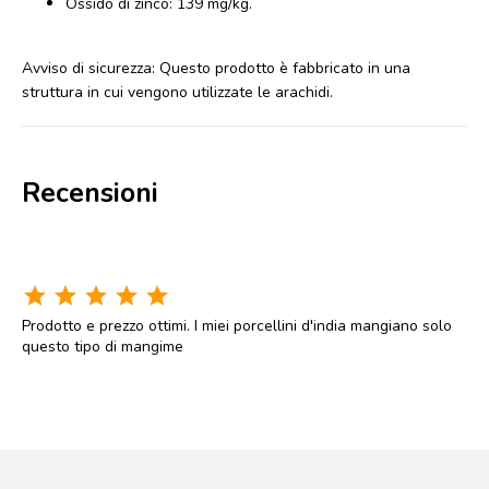
Ossido di zinco: 139 mg/kg.
Avviso di sicurezza: Questo prodotto è fabbricato in una
struttura in cui vengono utilizzate le arachidi.
Recensioni
star
star
star
star
star
Prodotto e prezzo ottimi. I miei porcellini d'india mangiano solo
questo tipo di mangime