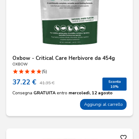
Oxbow - Critical Care Herbivore da 454g
OXBOW
star
star
star
star
star
(5)
37.22 €
Sconto
41.35 €
10%
Consegna
GRATUITA
entro
mercoledì, 12 agosto
Aggiungi al carrello
favorite_border