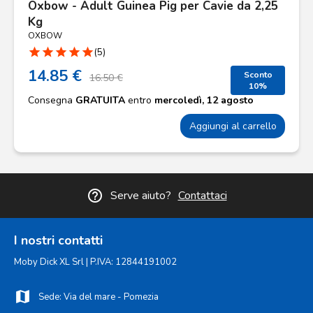
Oxbow - Adult Guinea Pig per Cavie da 2,25
Kg
OXBOW
star
star
star
star
star
(5)
14.85 €
Sconto
16.50 €
10%
Consegna
GRATUITA
entro
mercoledì, 12 agosto
Aggiungi al carrello
help_outline
Serve aiuto?
Contattaci
I nostri contatti
Moby Dick XL Srl | P.IVA: 12844191002
map
Sede: Via del mare - Pomezia