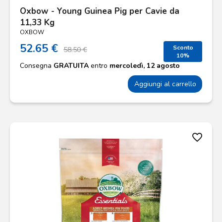
Oxbow - Young Guinea Pig per Cavie da
11,33 Kg
OXBOW
52.65 €
Sconto
58.50 €
10%
Consegna
GRATUITA
entro
mercoledì, 12 agosto
Aggiungi al carrello
favorite_border