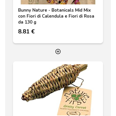
Bunny Nature - Botanicals Mid Mix
con Fiori di Calendula e Fiori di Rosa
da 130 g
8.81 €
add_circle_outline