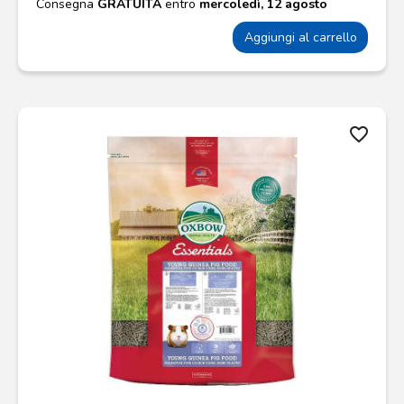
Consegna
GRATUITA
entro
mercoledì, 12 agosto
Aggiungi al carrello
favorite_border