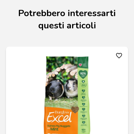
Potrebbero interessarti
questi articoli
favorite_border