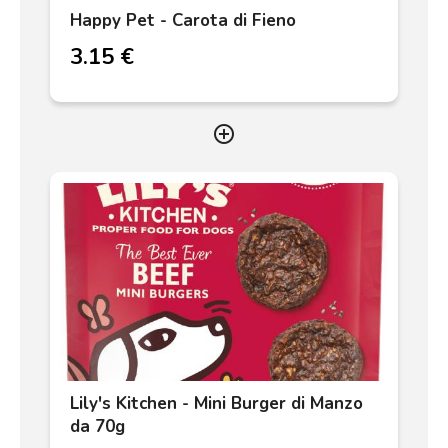
Happy Pet - Carota di Fieno
3.15 €
add_circle_outline
Lily's Kitchen - Mini Burger di Manzo
da 70g