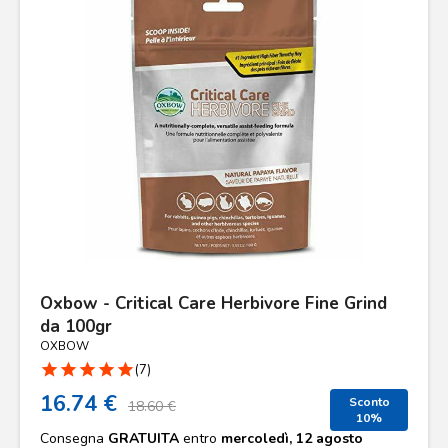
Oxbow - Critical Care Herbivore Fine Grind
da 100gr
OXBOW
star
star
star
star
star
(7)
16.74 €
Sconto
18.60 €
10%
Consegna
GRATUITA
entro
mercoledì, 12 agosto