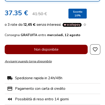
37.35 €
Sconto
41.50 €
10%
Consegna
GRATUITA
entro
mercoledì, 12 agosto
favorite_border
Non disponibile
Avvisami quando torna disponibile
local_shipping
Spedizione rapida in 24h/48h
payment
Pagamento con carta di credito
fast_rewind
Possibilità di reso entro 14 giorni