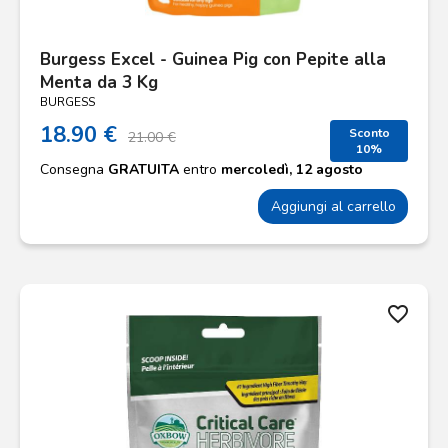
Burgess Excel - Guinea Pig con Pepite alla
Menta da 3 Kg
BURGESS
18.90 €
Sconto
21.00 €
10%
Consegna
GRATUITA
entro
mercoledì, 12 agosto
Aggiungi al carrello
favorite_border