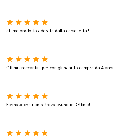
star
star
star
star
star
ottimo prodotto adorato dalla coniglietta !
star
star
star
star
star
Ottimi croccantini per conigli nani ,lo compro da 4 anni
star
star
star
star
star
Formato che non si trova ovunque. Ottimo!
star
star
star
star
star