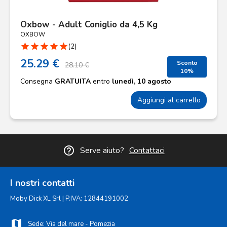
Oxbow - Adult Coniglio da 4,5 Kg
OXBOW
star
star
star
star
star
(2)
25.29 €
Sconto
28.10 €
10%
Consegna
GRATUITA
entro
lunedì, 10 agosto
Aggiungi al carrello
help_outline
Serve aiuto?
Contattaci
I nostri contatti
Moby Dick XL Srl | P.IVA: 12844191002
map
Sede: Via del mare - Pomezia