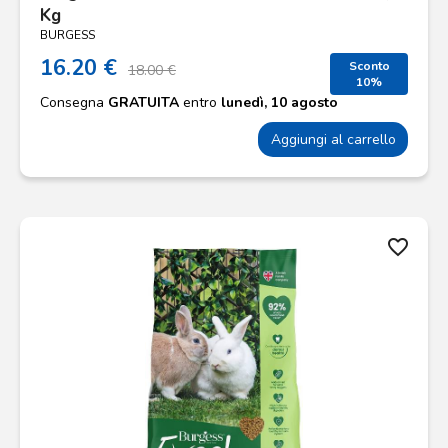
Kg
BURGESS
16.20 €
Sconto
18.00 €
10%
Consegna
GRATUITA
entro
lunedì, 10 agosto
Aggiungi al carrello
favorite_border