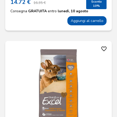
14.72 €
Sconto
16.35 €
10%
Consegna
GRATUITA
entro
lunedì, 10 agosto
Aggiungi al carrello
favorite_border