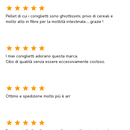
star
star
star
star
star
Pellet di cui i coniglietti sono ghiottissimi, privo di cereali e
molto alto in fibre per la motilità intestinale.....grazie !
star
star
star
star
star
I miei coniglietti adorano questa marca.
Cibo di qualità senza essere eccessivamente costoso.
star
star
star
star
star
Ottimo e spedizione molto più è arr
star
star
star
star
star