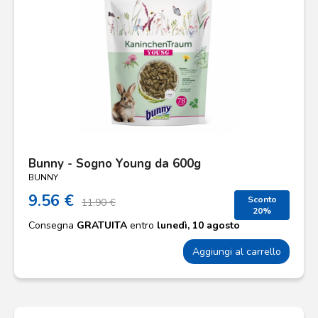
Bunny - Sogno Young da 600g
BUNNY
9.56 €
Sconto
11.90 €
20%
Consegna
GRATUITA
entro
lunedì, 10 agosto
Aggiungi al carrello