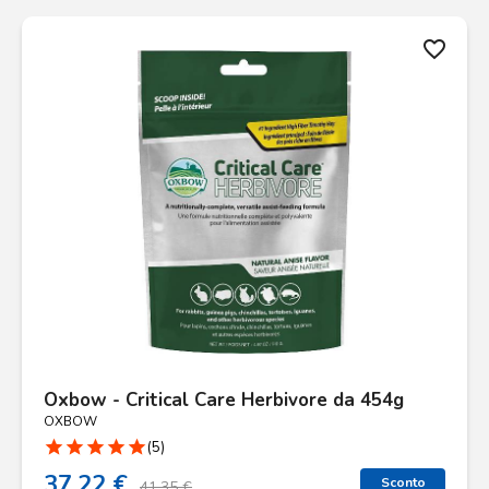
favorite_border
Oxbow - Critical Care Herbivore da 454g
OXBOW
star
star
star
star
star
(5)
37.22 €
Sconto
41.35 €