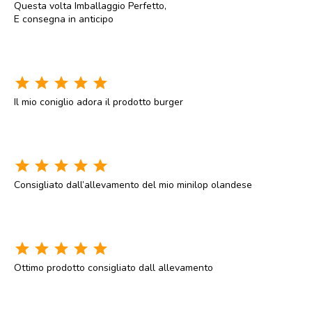
Questa volta Imballaggio Perfetto,
E consegna in anticipo
star
star
star
star
star
Il mio coniglio adora il prodotto burger
star
star
star
star
star
Consigliato dall’allevamento del mio minilop olandese
star
star
star
star
star
Ottimo prodotto consigliato dall allevamento