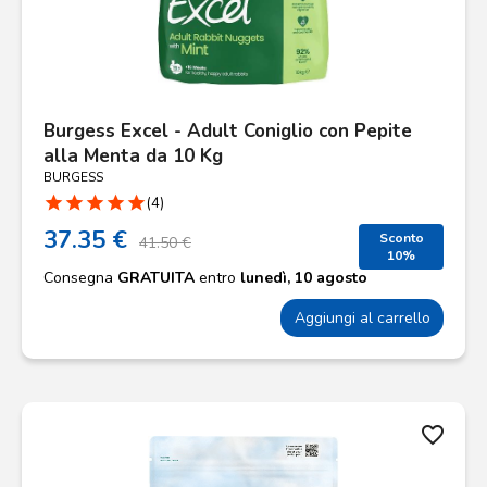
Burgess Excel - Adult Coniglio con Pepite
alla Menta da 10 Kg
BURGESS
star
star
star
star
star
(4)
37.35 €
Sconto
41.50 €
10%
Consegna
GRATUITA
entro
lunedì, 10 agosto
Aggiungi al carrello
favorite_border