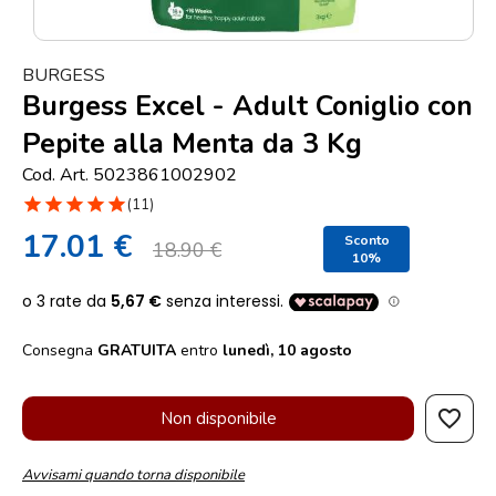
Punti
vendita
BURGESS
Blog
Burgess Excel - Adult Coniglio con
e
Pepite alla Menta da 3 Kg
news
Cod. Art. 5023861002902
star
star
star
star
star
(11)
17.01 €
Sconto
18.90 €
10%
Consegna
GRATUITA
entro
lunedì, 10 agosto
favorite_border
Non disponibile
Avvisami quando torna disponibile