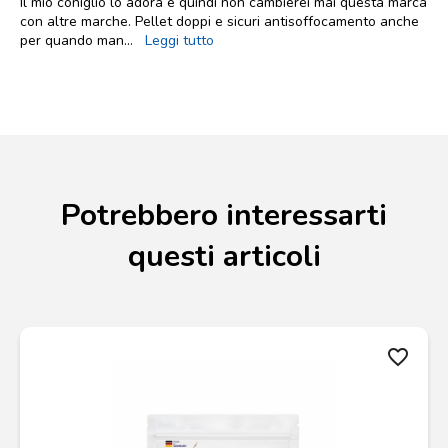
Il mio coniglio lo adora e quindi non cambierei mai questa marca
con altre marche. Pellet doppi e sicuri antisoffocamento anche
per quando man
...
Leggi tutto
Potrebbero interessarti
questi articoli
favorite_border