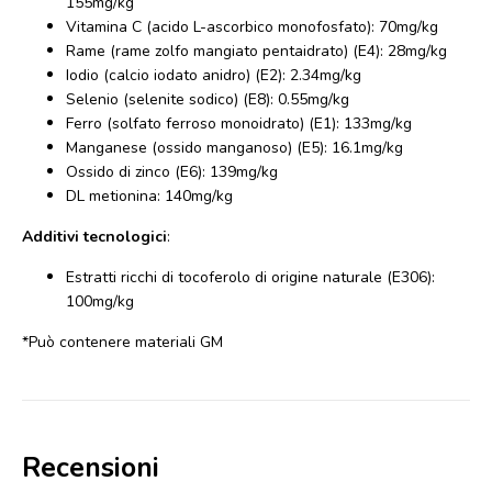
155mg/kg
Vitamina C (acido L-ascorbico monofosfato): 70mg/kg
Rame (rame zolfo mangiato pentaidrato) (E4): 28mg/kg
Iodio (calcio iodato anidro) (E2): 2.34mg/kg
Selenio (selenite sodico) (E8): 0.55mg/kg
Ferro (solfato ferroso monoidrato) (E1): 133mg/kg
Manganese (ossido manganoso) (E5): 16.1mg/kg
Ossido di zinco (E6): 139mg/kg
DL metionina: 140mg/kg
Additivi tecnologici
:
Estratti ricchi di tocoferolo di origine naturale (E306):
100mg/kg
*Può contenere materiali GM
Recensioni