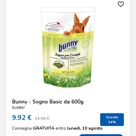
favorite_border
Bunny - Sogno Basic da 600g
BUNNY
9.92 €
Sconto
11.50 €
14%
Consegna
GRATUITA
entro
lunedì, 10 agosto