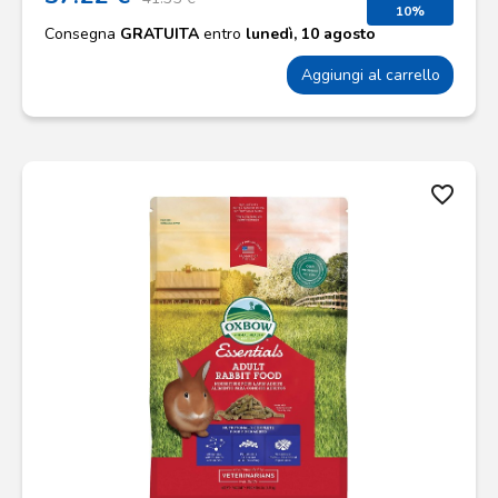
10%
Consegna
GRATUITA
entro
lunedì, 10 agosto
Aggiungi al carrello
favorite_border