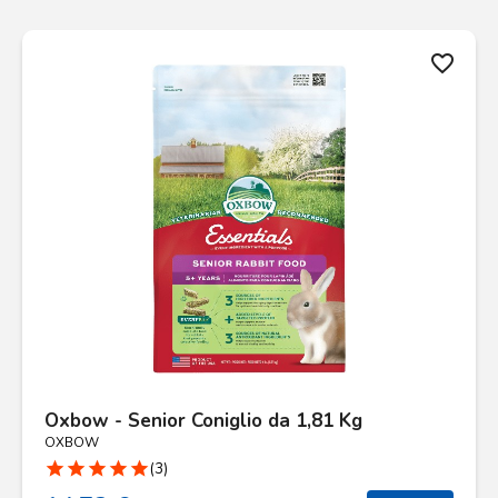
favorite_border
Oxbow - Senior Coniglio da 1,81 Kg
OXBOW
star
star
star
star
star
(3)