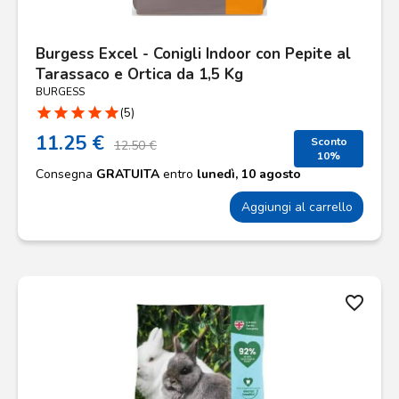
Burgess Excel - Conigli Indoor con Pepite al
Tarassaco e Ortica da 1,5 Kg
BURGESS
star
star
star
star
star
(5)
11.25 €
Sconto
12.50 €
10%
Consegna
GRATUITA
entro
lunedì, 10 agosto
Aggiungi al carrello
favorite_border