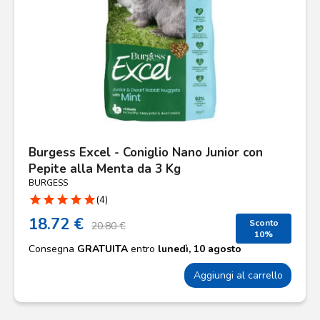
Burgess Excel - Coniglio Nano Junior con
Pepite alla Menta da 3 Kg
BURGESS
star
star
star
star
star
(4)
18.72 €
Sconto
20.80 €
10%
Consegna
GRATUITA
entro
lunedì, 10 agosto
Aggiungi al carrello