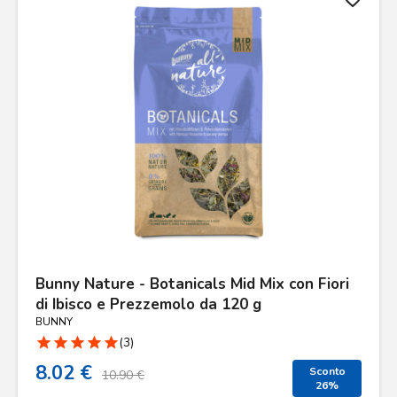
Bunny Nature - Botanicals Mid Mix con Fiori
di Ibisco e Prezzemolo da 120 g
BUNNY
star
star
star
star
star
(3)
8.02 €
Sconto
10.90 €
26%