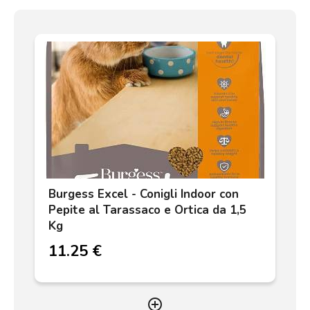
Burgess Excel - Conigli Indoor con
Pepite al Tarassaco e Ortica da 1,5
Kg
11.25 €
add_circle_outline