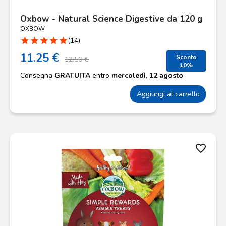
Oxbow - Natural Science Digestive da 120 g
OXBOW
star
star
star
star
star
(14)
11.25 €
Sconto
12.50 €
10%
Consegna
GRATUITA
entro
mercoledì, 12 agosto
Aggiungi al carrello
favorite_border