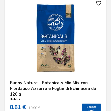
favorite_border
Bunny Nature - Botanicals Mid Mix con
Fiordaliso Azzurro e Foglie di Echinacea da
120 g
BUNNY
8.81 €
Sconto
10.90 €
19%