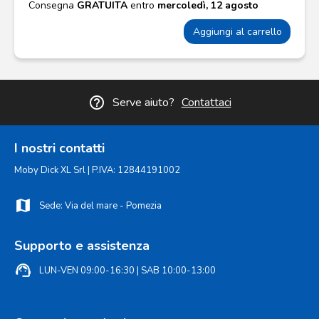
Consegna
GRATUITA
entro
mercoledì, 12 agosto
Aggiungi al carrello
help_outline
Serve aiuto?
Contattaci
I nostri contatti
Moby Dick XL Srl | P.IVA: 12844191002
map
Sede: Via del mare - Pomezia
Supporto e assistenza
support_agent
LUN-VEN 09:00-16:30 | SAB 10:00-13:00