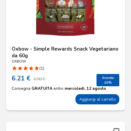
Oxbow - Simple Rewards Snack Vegetariano
da 60g
OXBOW
star
star
star
star
star
(1)
6.21 €
Sconto
6.90 €
10%
Consegna
GRATUITA
entro
mercoledì, 12 agosto
Aggiungi al carrello
favorite_border