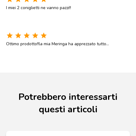
I miei 2 coniglietti ne vanno pazzi!!
star
star
star
star
star
Ottimo prodotto!!la mia Meringa ha apprezzato tutto...
Potrebbero interessarti
questi articoli