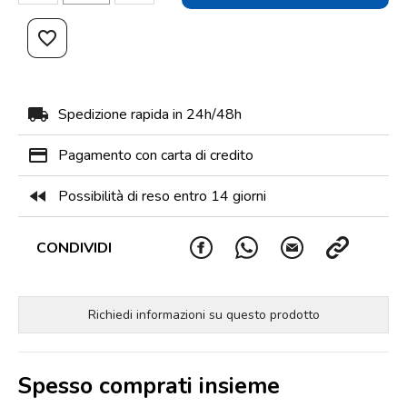
favorite_border
local_shipping
Spedizione rapida in 24h/48h
payment
Pagamento con carta di credito
fast_rewind
Possibilità di reso entro 14 giorni
CONDIVIDI
Richiedi informazioni su questo prodotto
Spesso comprati insieme