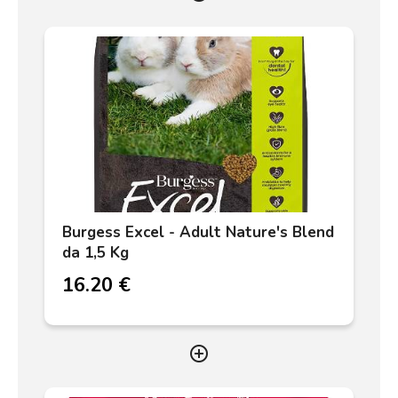
Burgess Excel - Adult Nature's Blend
da 1,5 Kg
16.20 €
add_circle_outline