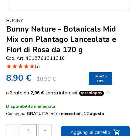
Punti
vendita
BUNNY
Blog
Bunny Nature - Botanicals Mid
e
Mix con Plantago Lanceolata e
news
Fiori di Rosa da 120 g
Cod. Art. 4018761311316
star
star
star
star
star
(2)
8.90 €
Sconto
10.90 €
18%
Disponibilità immediata
Consegna
GRATUITA
entro
mercoledì, 12 agosto
-
+
add_shopping_cart
Aggiungi al carrello