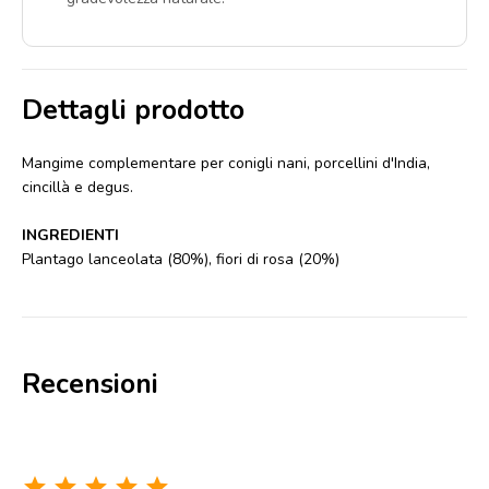
Dettagli prodotto
Mangime complementare per conigli nani, porcellini d'India,
cincillà e degus.
INGREDIENTI
Plantago lanceolata (80%), fiori di rosa (20%)
Recensioni
star
star
star
star
star