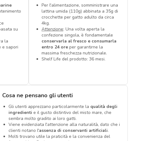
marine
Per l'alimentazione, somministrare una
antenimento
lattina umida (110g) abbinata a 35g di
crocchette per gatto adulto da circa
ce
4kg.
basata su
Attenzione
: Una volta aperta la
confezione singola, è fondamentale
a la
conservarla al fresco e consumarla
 e sapori
entro 24 ore
per garantirne la
massima freschezza nutrizionale.
Shelf Life del prodotto: 36 mesi.
Cosa ne pensano gli utenti
Gli utenti apprezzano particolarmente la
qualità degli
ingredienti
e il gusto distintivo del misto mare, che
sembra molto gradito ai loro gatti.
Viene evidenziata l'attenzione alla naturalità, dato che i
clienti notano l'
assenza di conservanti artificiali
.
Molti trovano utile la praticità e la convenienza del