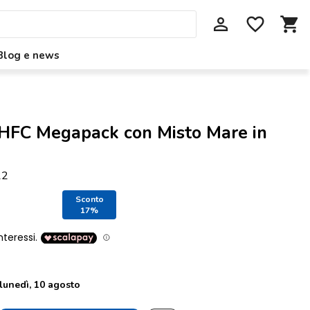
perm_identity
favorite_border
shopping_cart
Blog e news
HFC Megapack con Misto Mare in
22
Sconto
17%
lunedì, 10 agosto