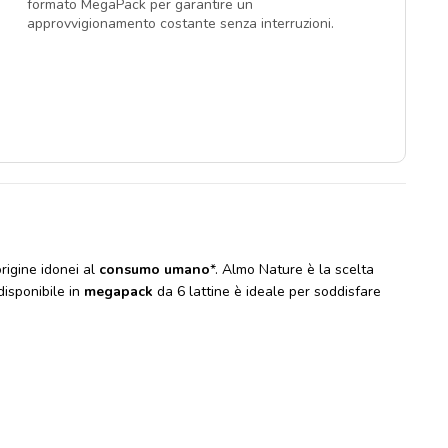
formato MegaPack per garantire un
approvvigionamento costante senza interruzioni.
origine idonei al
consumo umano
*. Almo Nature è la scelta
disponibile in
megapack
da 6 lattine è ideale per soddisfare