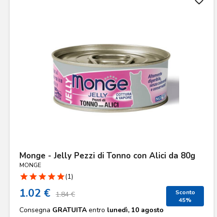
favorite_border
Monge - Jelly Pezzi di Tonno con Alici da 80g
MONGE
star
star
star
star
star
(1)
1.02 €
Sconto
1.84 €
45%
Consegna
GRATUITA
entro
lunedì, 10 agosto