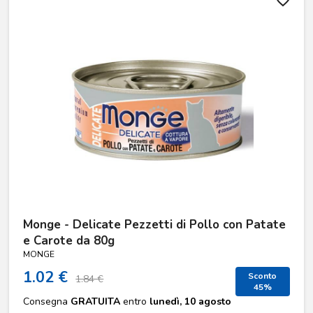
favorite_border
Monge - Delicate Pezzetti di Pollo con Patate
e Carote da 80g
MONGE
1.02 €
Sconto
1.84 €
45%
Consegna
GRATUITA
entro
lunedì, 10 agosto