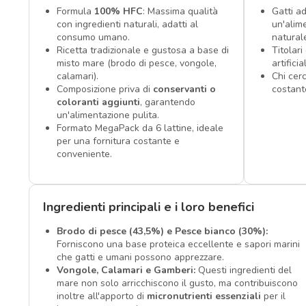
Formula
100% HFC
: Massima qualità
Gatti ad
con ingredienti naturali, adatti al
un'alim
consumo umano.
natural
Ricetta tradizionale e gustosa a base di
Titolari
misto mare (brodo di pesce, vongole,
artifici
calamari).
Chi cer
Composizione priva di
conservanti o
costant
coloranti aggiunti
, garantendo
un'alimentazione pulita.
Formato MegaPack da 6 lattine, ideale
per una fornitura costante e
conveniente.
Ingredienti principali e i loro benefici
Brodo di pesce (43,5%) e Pesce bianco (30%):
Forniscono una base proteica eccellente e sapori marini
che gatti e umani possono apprezzare.
Vongole, Calamari e Gamberi:
Questi ingredienti del
mare non solo arricchiscono il gusto, ma contribuiscono
inoltre all'apporto di
micronutrienti essenziali
per il