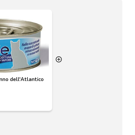
add_circle_outline
nno dell'Atlantico