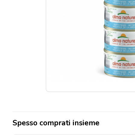
Punti
vendita
Blog
e
news
Spesso comprati insieme