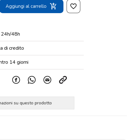
add_shopping_cart
favorite_border
Aggiungi al carrello
n 24h/48h
 di credito
ntro 14 giorni
rmazioni su questo prodotto