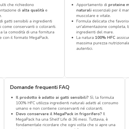
ulti che richiedono
Apportamento di
proteine 
entazione di
alta qualità
e
naturali
essenziali per il m
e.
muscolare e vitale.
 di gatti sensibili a ingredienti
Formula delicata che favoris
ali come conservanti o coloranti.
un'alimentazione completa, 
ca la comodità di una fornitura
ingredienti del mare.
e con il formato MegaPack.
La natura
100% HFC
assicur
massima purezza nutrizionale
autentici.
Domande frequenti FAQ
Il prodotto è adatto ai gatti sensibili?
Sì, la formula
100% HFC utilizza ingredienti naturali adatti al consumo
umano e non contiene conservanti né coloranti.
Devo conservare il MegaPack in frigorifero?
Il
MegaPack ha una Shelf Life di 36 mesi. Tuttavia, è
fondamentale ricordare che ogni volta che si apre una