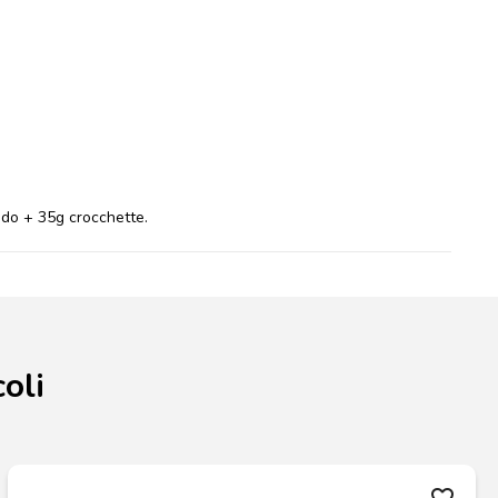
ido + 35g crocchette.
oli