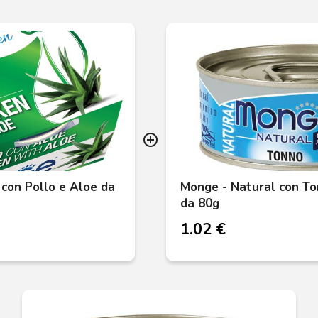
add_circle_outline
 con Pollo e Aloe da
Monge - Natural con To
da 80g
1.02 €