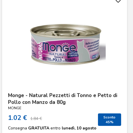
favorite_border
Monge - Natural Pezzetti di Tonno e Petto di
Pollo con Manzo da 80g
MONGE
1.02 €
Sconto
1.84 €
45%
Consegna
GRATUITA
entro
lunedì, 10 agosto