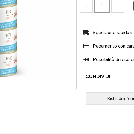
-
+
local_shipping
Spedizione rapida i
payment
Pagamento con carta
fast_rewind
Possibilità di reso e
CONDIVIDI
Richiedi info