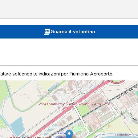
picture_as_pdf
Guarda il volantino
lare sefuendo le indicazioni per Fiumicino Aeroporto.