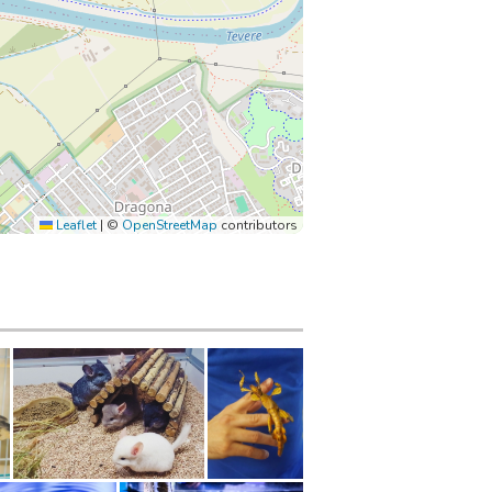
Leaflet
|
©
OpenStreetMap
contributors