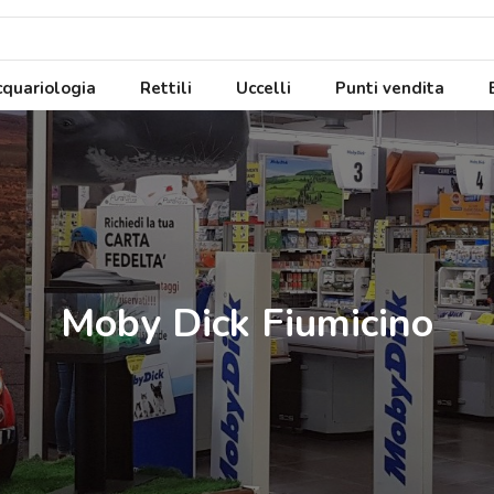
quariologia
Rettili
Uccelli
Punti vendita
Moby Dick Fiumicino