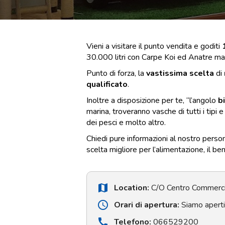
Punti
vendita
Blog
Vieni a visitare il punto vendita e goditi
e
30.000 litri con Carpe Koi ed Anatre mand
news
Punto di forza, la
vastissima scelta
di
qualificato
.
Inoltre a disposizione per te, “l’angolo
b
marina, troveranno vasche di tutti i tipi e
dei pesci e molto altro.
Chiedi pure informazioni al nostro person
scelta migliore per l’alimentazione, il be
map
Location:
C/O Centro Commerci
schedule
Orari di apertura:
Siamo aperti 
call
Telefono:
066529200