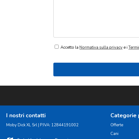
Accetto la
Normativa sulla privacy
e i
Termin
I nostri contatti
Categorie 
Moby Dick XL Srl | P.IVA: 12844191002
Offerte
Cani