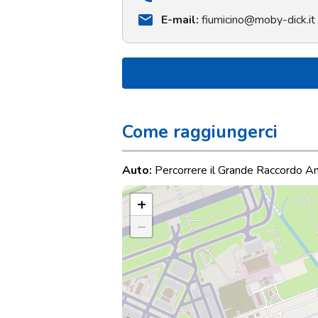
mail
E-mail:
fiumicino@moby-dick.it
Come raggiungerci
Auto:
Percorrere il Grande Raccordo Anu
+
−