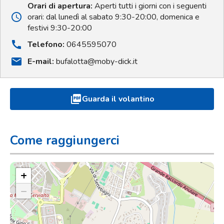
Orari di apertura:
Aperti tutti i giorni con i seguenti
schedule
orari: dal lunedì al sabato 9:30-20:00, domenica e
festivi 9:30-20:00
call
Telefono:
0645595070
mail
E-mail:
bufalotta@moby-dick.it
picture_as_pdf
Guarda il volantino
Come raggiungerci
+
−