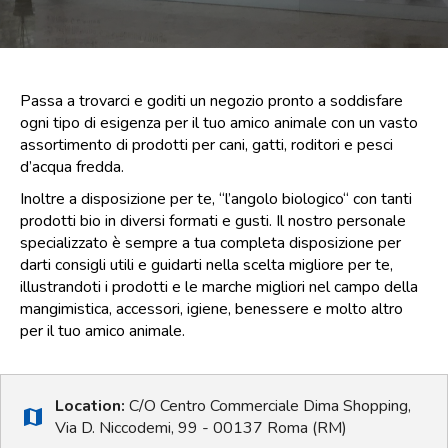
Punti
vendita
Blog
Passa a trovarci e goditi un negozio pronto a soddisfare
e
ogni tipo di esigenza per il tuo amico animale con un vasto
news
assortimento di prodotti per cani, gatti, roditori e pesci
d’acqua fredda.
Inoltre a disposizione per te, “l’angolo biologico“ con tanti
prodotti bio in diversi formati e gusti. Il nostro personale
specializzato è sempre a tua completa disposizione per
darti consigli utili e guidarti nella scelta migliore per te,
illustrandoti i prodotti e le marche migliori nel campo della
mangimistica, accessori, igiene, benessere e molto altro
per il tuo amico animale.
Location:
C/O Centro Commerciale Dima Shopping,
map
Via D. Niccodemi, 99 - 00137 Roma (RM)