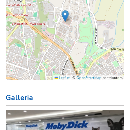
Leaflet
|
©
OpenStreetMap
contributors
Galleria