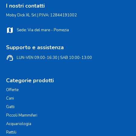
I nostri contatti
Moby Dick XL Srl | P.IVA: 12844191002
map
Sede: Via del mare - Pomezia
Supporto e assistenza
support_agent
LUN-VEN 09:00-16:30 | SAB 10:00-13:00
Categorie prodotti
Offerte
Cani
Gatti
Piccoli Mammiferi
Acquariologia
Rettili