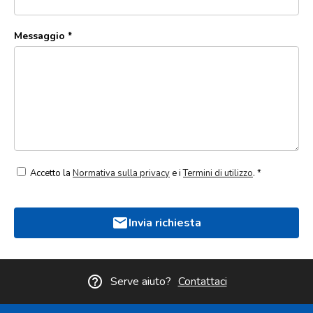
Messaggio *
Accetto la
Normativa sulla privacy
e i
Termini di utilizzo
. *
mail
Invia richiesta
help_outline
Serve aiuto?
Contattaci