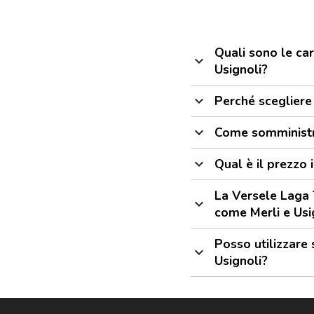
Quali sono le car
expand_more
Usignoli?
expand_more
Perché scegliere 
expand_more
Come somministra
expand_more
Qual è il prezzo 
La Versele Laga T
expand_more
come Merli e Usi
Posso utilizzare 
expand_more
Usignoli?