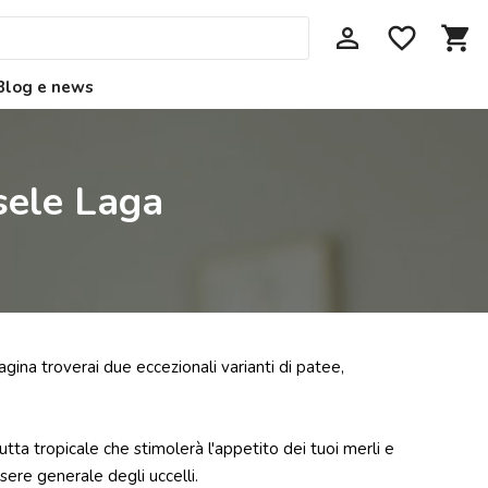
perm_identity
favorite_border
shopping_cart
Blog e news
rsele Laga
agina troverai due eccezionali varianti di patee,
rutta tropicale che stimolerà l'appetito dei tuoi merli e
ere generale degli uccelli.