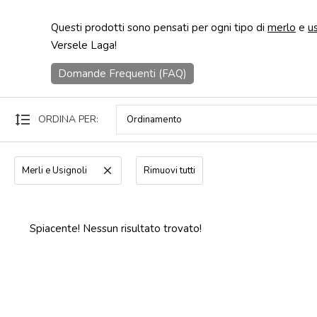
Punti
Questi prodotti sono pensati per ogni tipo di
merlo
e
u
vendita
Versele Laga!
Blog
Domande Frequenti (FAQ)
e
news
format_line_spacing
ORDINA PER:
Merli e Usignoli
clear
Rimuovi tutti
Spiacente! Nessun risultato trovato!