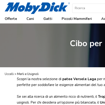
Home
Offerte
Cani
Gatti
Piccoli Mammiferi
Ac
Offerte
Cani
Cibo per 
Gatti
Piccoli
Mammiferi
Acquariologia
Rettili
Uccelli
> Merli e Usignoli
Scopri la nostra selezione di
patee Versele Laga
per m
Uccelli
perfette per soddisfare le esigenze alimentari del tuo 
Chi
siamo
Se sei alla ricerca di un alimento ricco di nutrienti, il
Trop
usignoli. Per chi desidera un'opzione più bilanciata, il
Un
Contatti