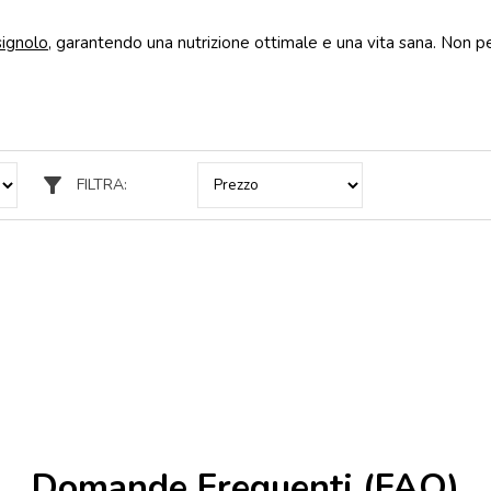
signolo
, garantendo una nutrizione ottimale e una vita sana. Non perd
filter_alt
FILTRA:
Domande Frequenti (FAQ)