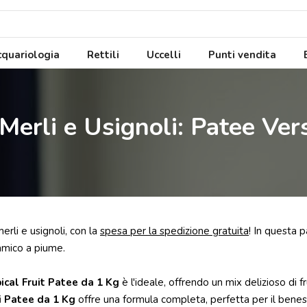
quariologia
Rettili
Uccelli
Punti vendita
Merli e Usignoli: Patee Ve
erli e usignoli, con la
spesa per la spedizione gratuita
! In questa p
amico a piume.
ical Fruit Patee da 1 Kg
è l'ideale, offrendo un mix delizioso di f
i Patee da 1 Kg
offre una formula completa, perfetta per il beness